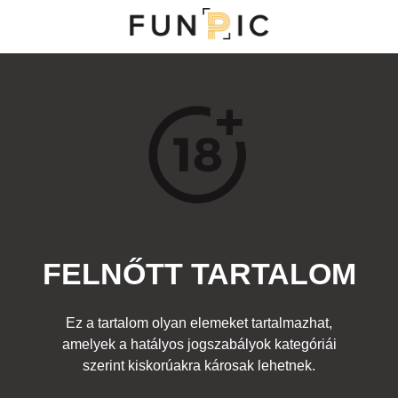
MENÜ
KATEGÓRIÁK
TOP 100
KERESÉS
FELNŐTT TARTALOM
13711
0
Kedvenc
Ez a tartalom olyan elemeket tartalmazhat,
Cím:
amelyek a hatályos jogszabályok kategóriái
Nincs cím!
Beküldte:
-
Kategória:
Felnőtt
Címke:
szerint kiskorúakra károsak lehetnek.
-