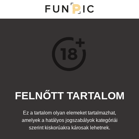
MENÜ
KATEGÓRIÁK
TOP 100
KERESÉS
FELNŐTT TARTALOM
17505
0
Kedvenc
Ez a tartalom olyan elemeket tartalmazhat,
Cím:
amelyek a hatályos jogszabályok kategóriái
batman bosszúja
Beküldte:
-
Kategória:
szerint kiskorúakra károsak lehetnek.
Felnőtt
Címke:
szopás
,
blowjob
,
suck
,
gay
,
buzi
,
meleg