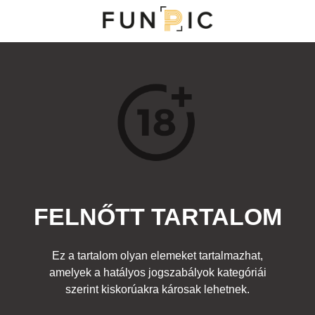
MENÜ
KATEGÓRIÁK
TOP 100
KERESÉS
FELNŐTT TARTALOM
13209
0
Kedvenc
Ez a tartalom olyan elemeket tartalmazhat,
Cím:
amelyek a hatályos jogszabályok kategóriái
az ünnepelt bika
Beküldte:
-
Kategória:
szerint kiskorúakra károsak lehetnek.
Felnőtt
Címke:
woman
,
nő
,
matador
,
bullfight
,
strip