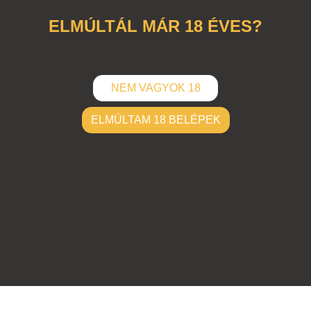
ELMÚLTÁL MÁR 18 ÉVES?
NEM VAGYOK 18
ELMÚLTAM 18 BELÉPEK
ELKÜLD
Hozzászólások (
0
)
Nincsenek hozzászólások