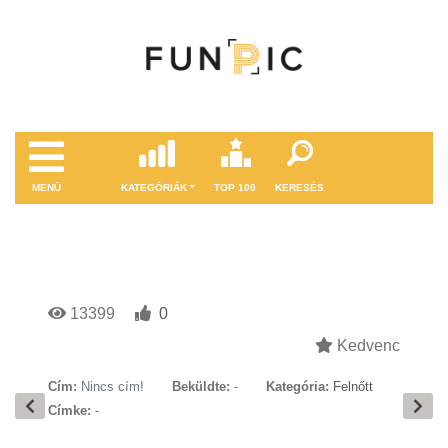
MENÜ
KATEGÓRIÁK
TOP 100
KERESÉS
13399
0
Kedvenc
Cím:
Nincs cím!
Beküldte:
-
Kategória:
Felnőtt
Címke:
-