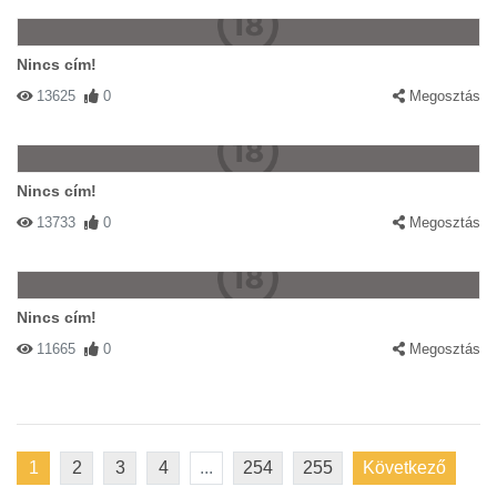
Nincs cím!
13625
0
Megosztás
Nincs cím!
13733
0
Megosztás
Nincs cím!
11665
0
Megosztás
1
2
3
4
...
254
255
Következő