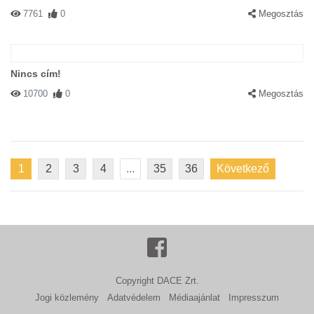
7761
0
Megosztás
Nincs cím!
10700
0
Megosztás
1
2
3
4
...
35
36
Következő
Copyright DACE Zrt.
Jogi közlemény
Adatvédelem
Médiaajánlat
Impresszum