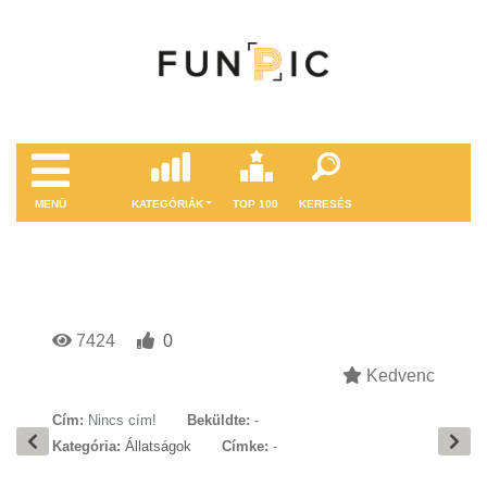
MENÜ
KATEGÓRIÁK
TOP 100
KERESÉS
7424
0
Kedvenc
Cím:
Nincs cím!
Beküldte:
-
Kategória:
Állatságok
Címke:
-