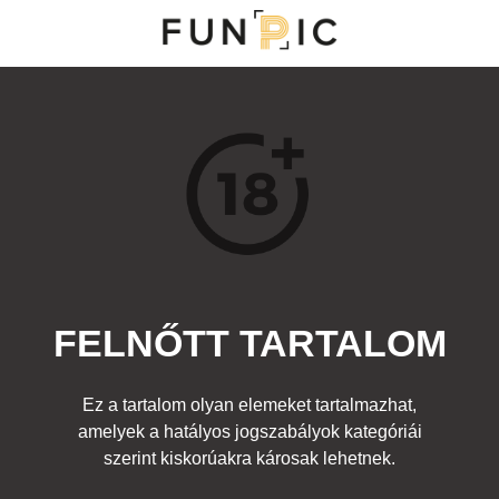
NY
S
TOP 100
FRISS KOMMENTEK
KERESÉS
FELNŐTT TARTALOM
Kedvenc
őtt
Címke:
méh
Ez a tartalom olyan elemeket tartalmazhat,
amelyek a hatályos jogszabályok kategóriái
szerint kiskorúakra károsak lehetnek.