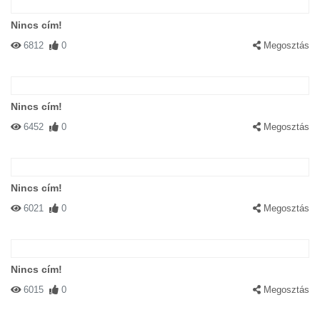
Nincs cím!
6812
0
Megosztás
#58450 ZSU
|
2004-02-02 00:00:00
|
Válasz
Ez milyen állat?
Nincs cím!
6452
0
Megosztás
Nincs cím!
6021
0
Megosztás
#58451 CrazyBoly
|
2004-02-02 00:00:00
|
Válasz
Jah! és hol van a jószág?
Nincs cím!
6015
0
Megosztás