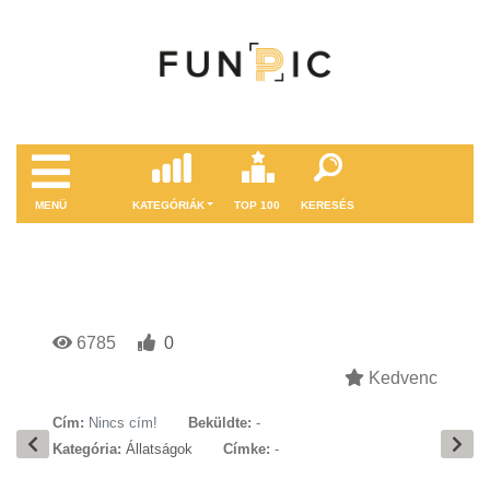
MENÜ
KATEGÓRIÁK
TOP 100
KERESÉS
6785
0
Kedvenc
Cím:
Nincs cím!
Beküldte:
-
Kategória:
Állatságok
Címke:
-