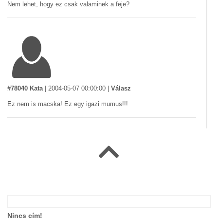
Nem lehet, hogy ez csak valaminek a feje?
#78040 Kata
|
2004-05-07 00:00:00
|
Válasz
Ez nem is macska! Ez egy igazi mumus!!!
#67963 janó
|
2004-03-16 00:00:00
|
Válasz
A szeme, s a nyelve alapján lehet csak tudni melyik az eleje!!!!!8)
Nincs cím!