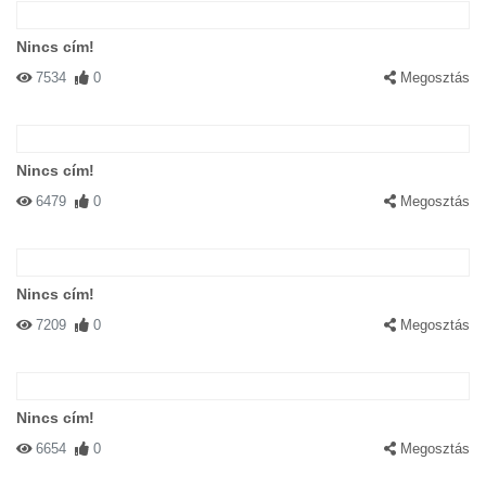
Nincs cím!
7534
0
Megosztás
#82258 eliza
|
2004-05-28 00:00:00
|
Válasz
Nincs cím!
Megáll a szemem ezen az üzeneted, hát van képe ezt írni...
6479
0
Megosztás
Nincs cím!
7209
0
Megosztás
#82259 Nati :)
|
2004-05-28 00:00:00
|
Válasz
Kiscicám!!A találkozzunk a kerítésen este 9-kor!!Kapsz 1 jó
Nincs cím!
szerenádot(ósollemijaúúú):)
6654
0
Megosztás