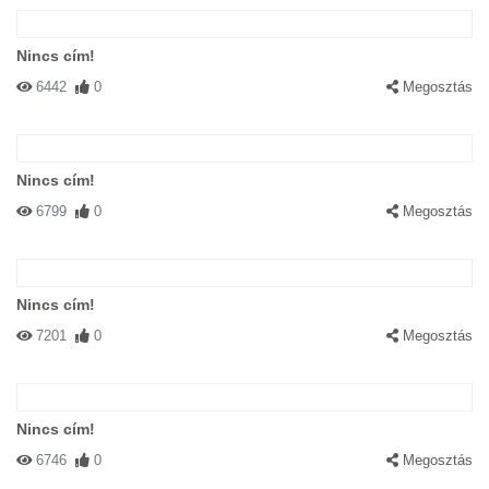
Nincs cím!
6442
0
Megosztás
#82260 VARGA DÁNIEL
|
2004-05-28 00:00:00
|
Válasz
BOBILOZO CSIRMUS
Nincs cím!
6799
0
Megosztás
Nincs cím!
7201
0
Megosztás
#82261 dinka
|
2004-05-28 00:00:00
|
Válasz
ritkán látni ilyen érdekfeszítően izgalamas képet.sajnálom azt aki
fényképezte mert mire eltudta kapni azt a mozdulatot amikor a
Nincs cím!
macska úgy csinál mint itt!és a macskák is ritkán kancsalítanak
6746
0
Megosztás
be!a másik hogy abszulut látszik hogy a cica nem öleli körbe a