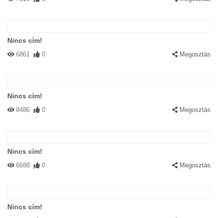
#82048 vasmacs
|
2004-05-27 00:00:00
|
Válasz
Mibü gondojjátok hogy nem egy rádiódetonátor van nálla??
Nincs cím!
6861
0
Megosztás
Nincs cím!
8486
0
Megosztás
#82049 akárki
|
2004-05-27 00:00:00
|
Válasz
Szőőőőőőőőőőőőőrnyen szép és FONTOS
vagyok!!!!!!!!!!!!!!!!!!!!!!!!!!!!!!!
Nincs cím!
6688
0
Megosztás
Nincs cím!