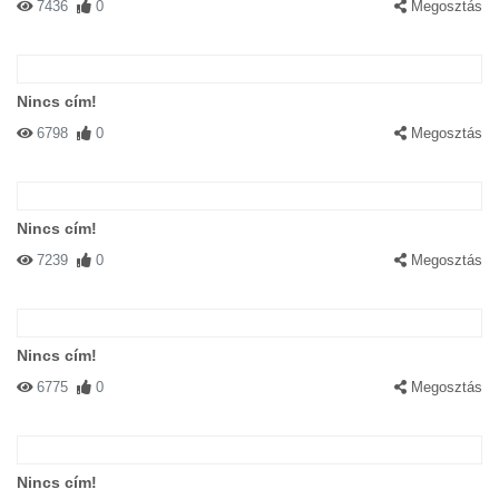
7436
0
Megosztás
#82050 Líz
|
2004-05-27 00:00:00
|
Válasz
Csak semmi cicó!!!!
Nincs cím!
6798
0
Megosztás
Nincs cím!
#82051 Thotty
|
2004-05-27 00:00:00
|
Válasz
7239
0
Megosztás
Imádom a cicákat! Szerintem iszonyú ari a telcsivel a mancsában!
(már ha az telefon)
Nincs cím!
6775
0
Megosztás
Nincs cím!