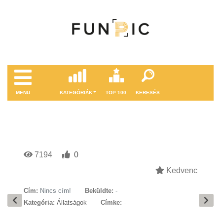
MENÜ
KATEGÓRIÁK
TOP 100
KERESÉS
7194
0
Kedvenc
Cím:
Nincs cím!
Beküldte:
-
Kategória:
Állatságok
Címke:
-