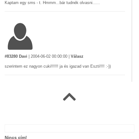
Kaptam egy sms - t. Hmmm...bár tudnék olvasni......
#83280 Davi
|
2004-06-02 00:00:00
|
Válasz
szerintem ez nagyon cuki!!!!!! ja és igazad van Eszti!!!! :-))
#83015 sikló
|
2004-06-01 00:00:00
|
Válasz
a modern rendszerek!!!!!
Nincs cím!