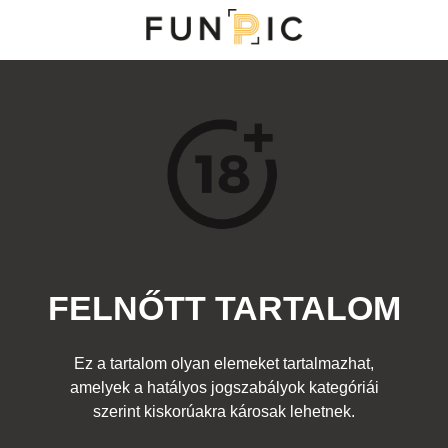
MENÜ
KATEGÓRIÁK
TOP 100
KERESÉS
FELNŐTT TARTALOM
32602
0
Kedvenc
Ez a tartalom olyan elemeket tartalmazhat,
Cím:
amelyek a hatályos jogszabályok kategóriái
Szex a hídon
Beküldte:
raznor
Kategória:
szerint kiskorúakra károsak lehetnek.
Felnőtt
Címke:
-