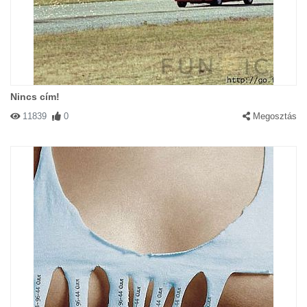
Nincs cím!
11839
0
Megosztás