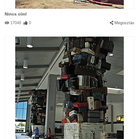
Nincs cím!
17048
0
Megosztás