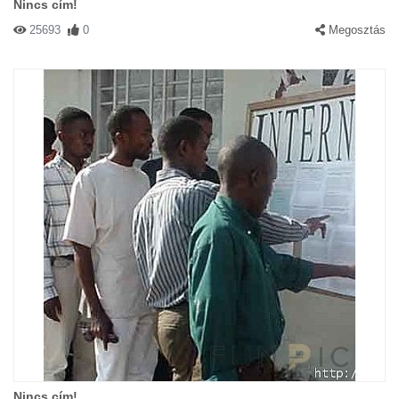
Nincs cím!
25693
0
Megosztás
Nincs cím!