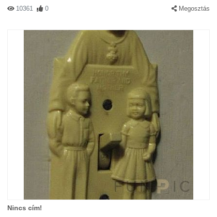
10361
0
Megosztás
Nincs cím!