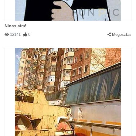
Nincs cím!
12141
0
Megosztás