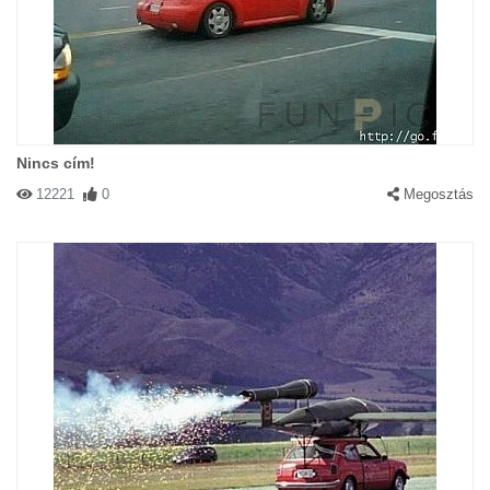
Nincs cím!
12221
0
Megosztás