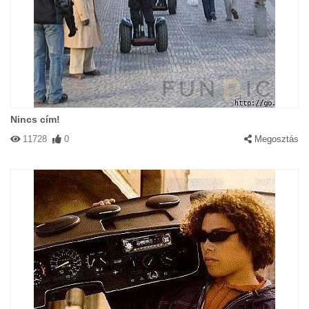
Nincs cím!
11728
0
Megosztás