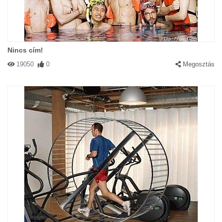
Nincs cím!
19050
0
Megosztás