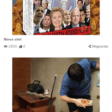
Nincs cím!
13015
0
Megosztás