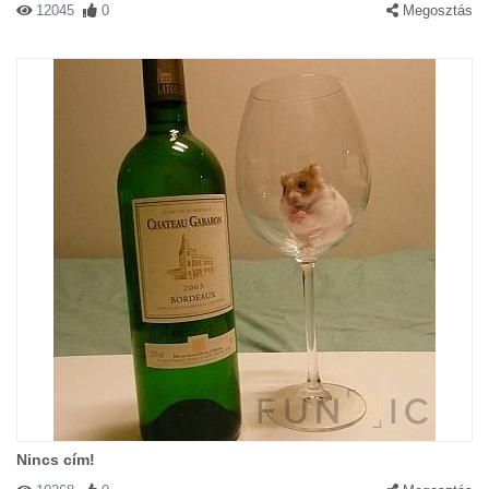
12045
0
Megosztás
Nincs cím!