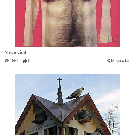
Nincs cím!
15692
0
Megosztás