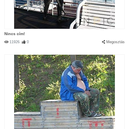
Nincs cím!
11926
0
Megosztás