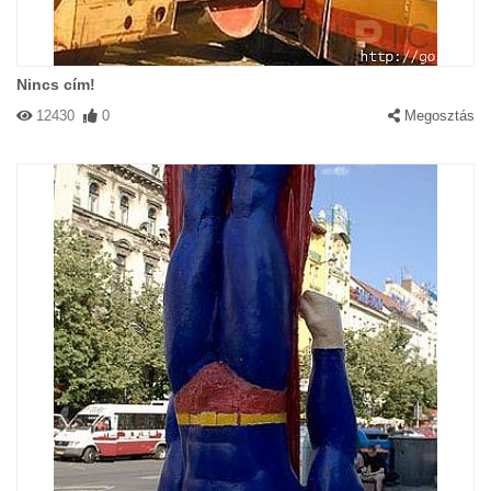
Nincs cím!
12430
0
Megosztás