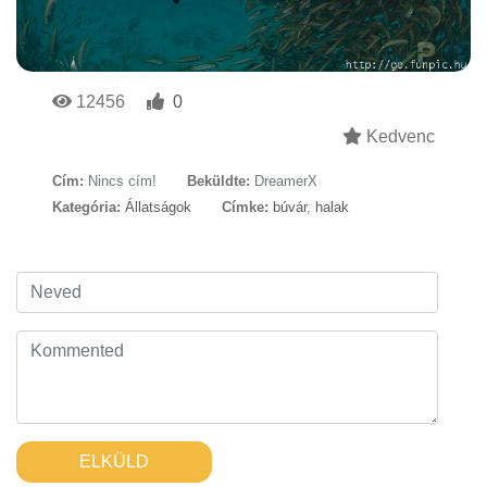
12456
0
Kedvenc
Cím:
Nincs cím!
Beküldte:
DreamerX
Kategória:
Állatságok
Címke:
búvár
,
halak
ELKÜLD