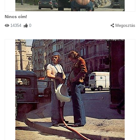
Nincs cím!
14354
0
Megosztás