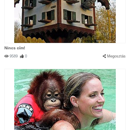
Nincs cím!
9589
0
Megosztás