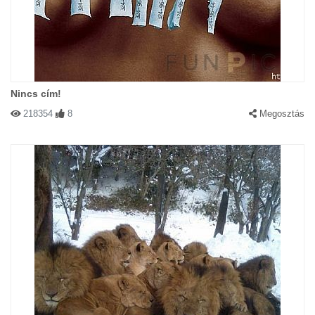
Nincs cím!
218354
8
Megosztás