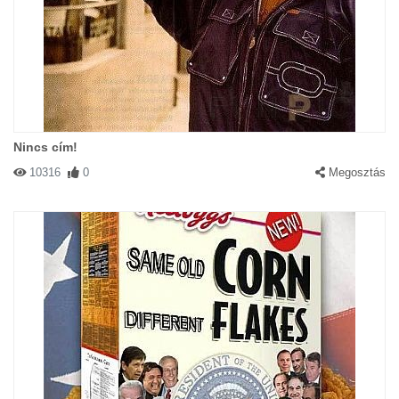
Nincs cím!
10316
0
Megosztás