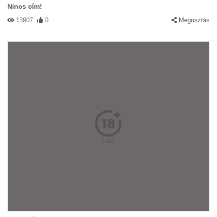
Nincs cím!
13907
0
Megosztás