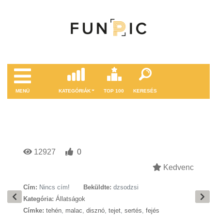
MENÜ
KATEGÓRIÁK
TOP 100
KERESÉS
12927
0
Kedvenc
Cím:
Nincs cím!
Beküldte:
dzsodzsi
Kategória:
Állatságok
Címke:
tehén
,
malac
,
disznó
,
tejet
,
sertés
,
fejés