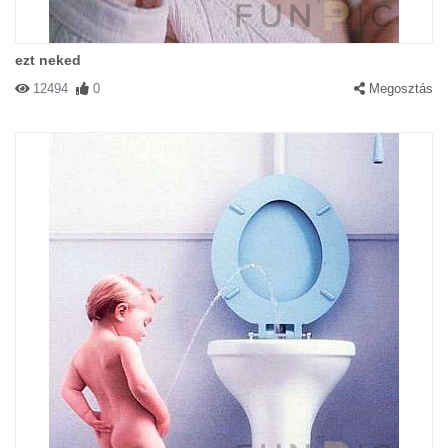
ezt neked
12494
0
Megosztás