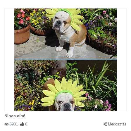
Nincs cím!
6931
0
Megosztás