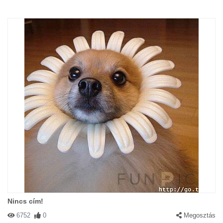
Nincs cím!
6752
0
Megosztás