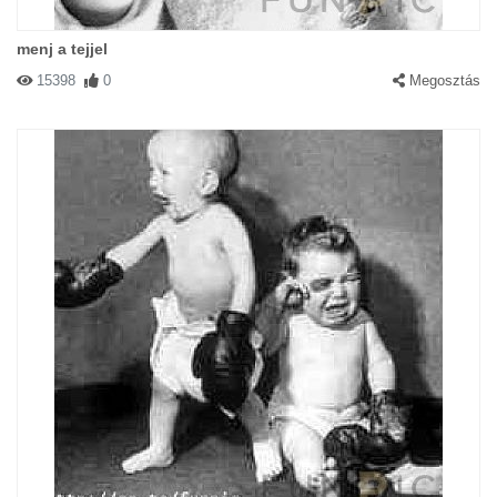
menj a tejjel
15398
0
Megosztás