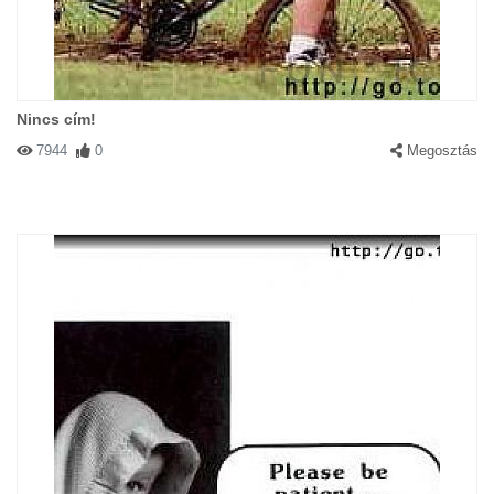
Nincs cím!
7944
0
Megosztás