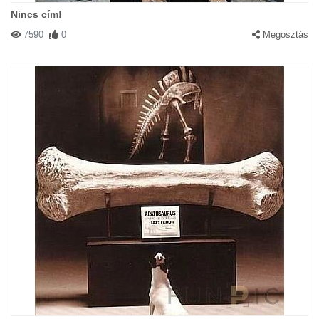
Nincs cím!
7590
0
Megosztás