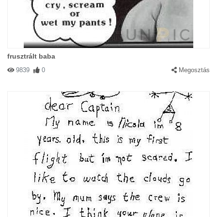
frusztrált baba
9839
0
Megosztás