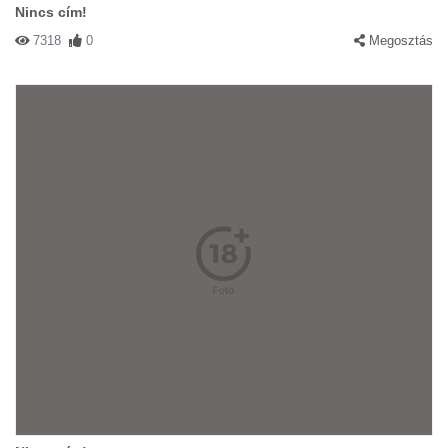
Nincs cím!
7318
0
Megosztás