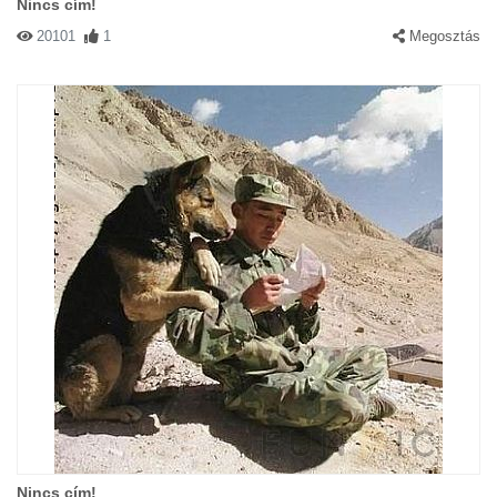
Nincs cím!
20101
1
Megosztás
Nincs cím!