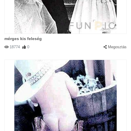
mérges kis feleség
18774
0
Megosztás