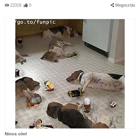
22319
0
Megosztás
Nincs cím!