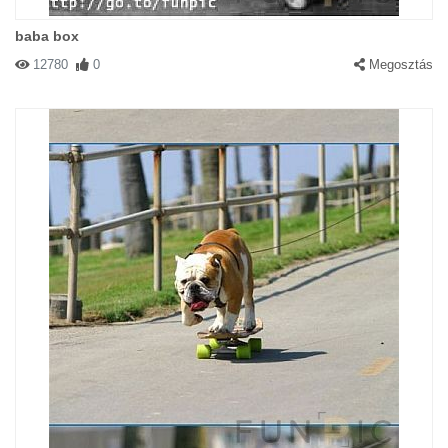
baba box
12780
0
Megosztás