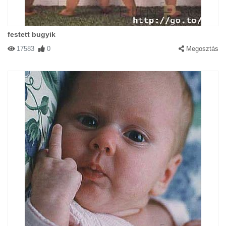
festett bugyik
17583
0
Megosztás