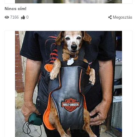
Nincs cím!
7166
0
Megosztás