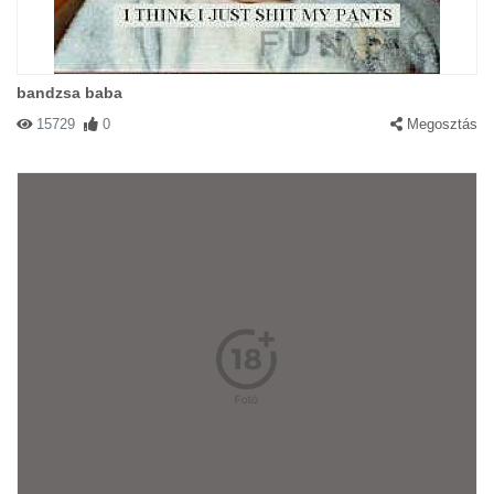
bandzsa baba
15729
0
Megosztás