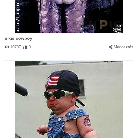
a kis cowboy
10707
0
Megosztás