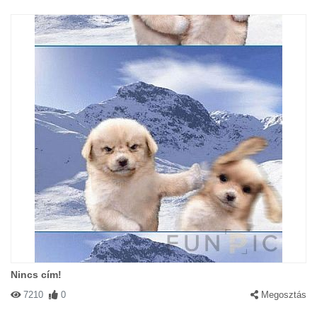
Nincs cím!
7210
0
Megosztás