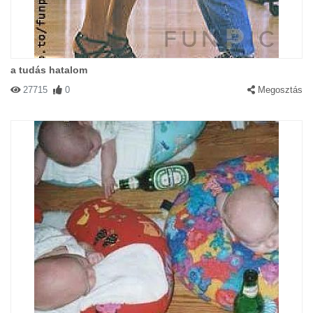
a tudás hatalom
27715
0
Megosztás