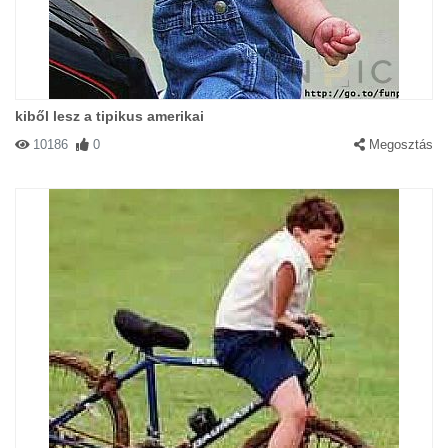
kiből lesz a tipikus amerikai
10186
0
Megosztás