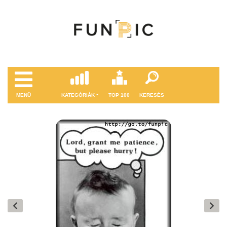
MENÜ
KATEGÓRIÁK
TOP 100
KERESÉS