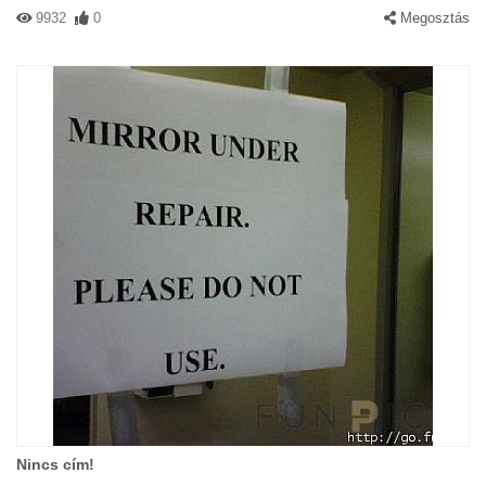
9932
0
Megosztás
Nincs cím!