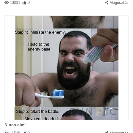
13031
0
Megosztás
Nincs cím!