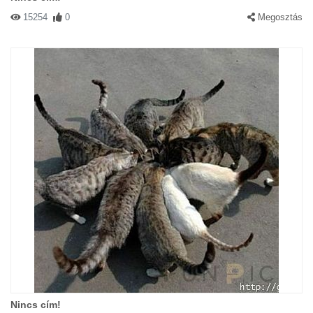
15254
0
Megosztás
Nincs cím!