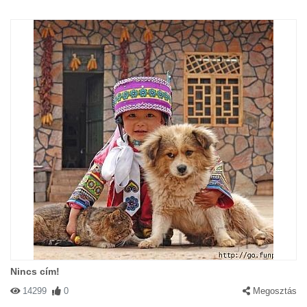
Nincs cím!
14299
0
Megosztás