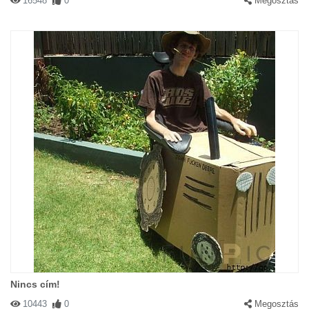
16548
0
Megosztás
Nincs cím!
10443
0
Megosztás