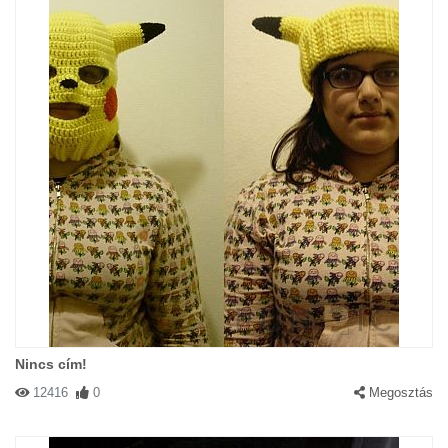
Nincs cím!
12416
0
Megosztás