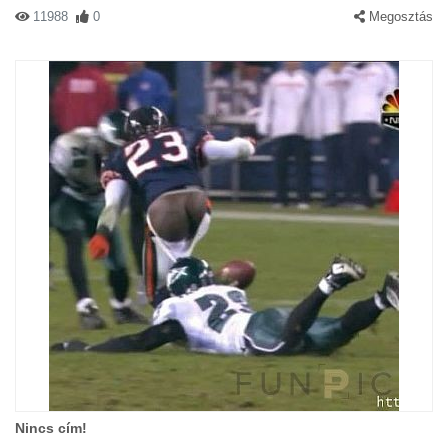
11988
0
Megosztás
Nincs cím!