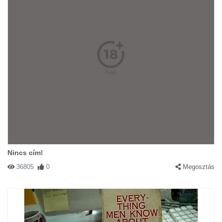
Nincs cím!
36805
0
Megosztás