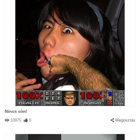
Nincs cím!
10975
0
Megosztás