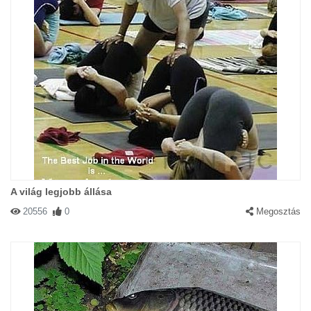
A világ legjobb állása
20556
0
Megosztás