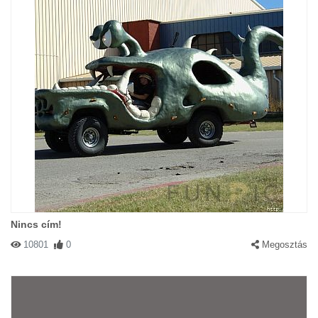
Nincs cím!
10801
0
Megosztás