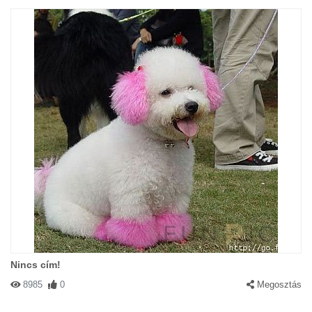
Nincs cím!
8985
0
Megosztás