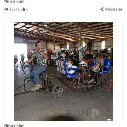
Nincs cím!
12271
0
Megosztás
Nincs cím!