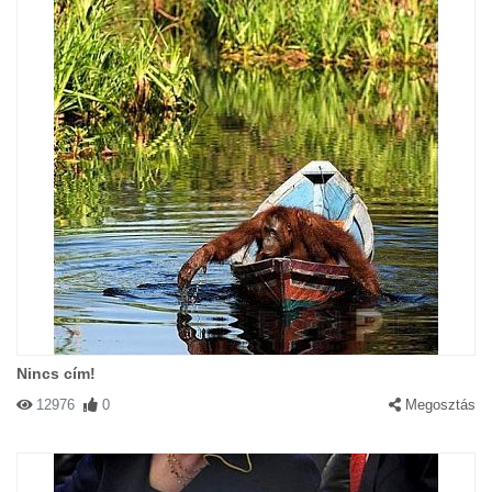
Nincs cím!
12976
0
Megosztás