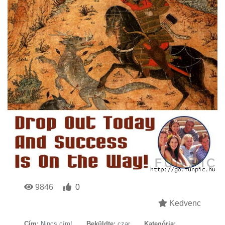
9846
0
Kedvenc
Cím:
Nincs cím!
Beküldte:
czar
Kategória: