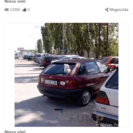
Nincs cím!
13366
0
Megosztás
Nincs cím!