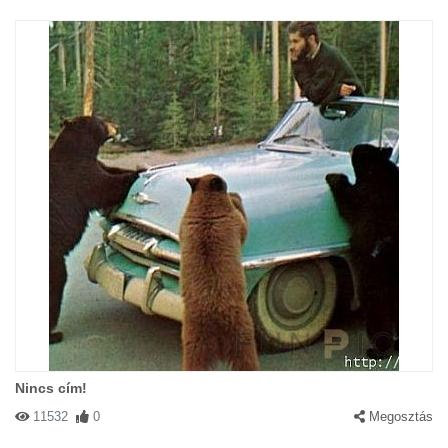
Nincs cím!
11532
0
Megosztás