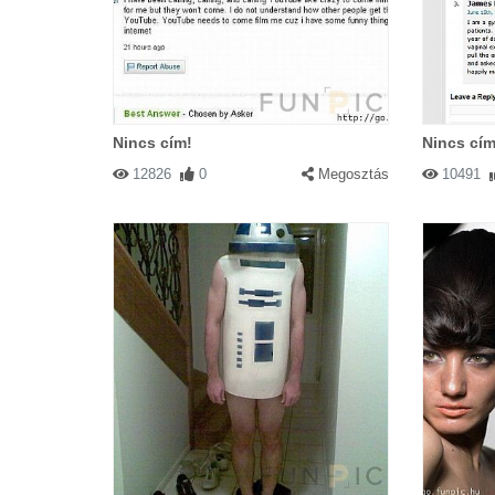
Nincs cím!
Nincs cím
12826
0
Megosztás
10491