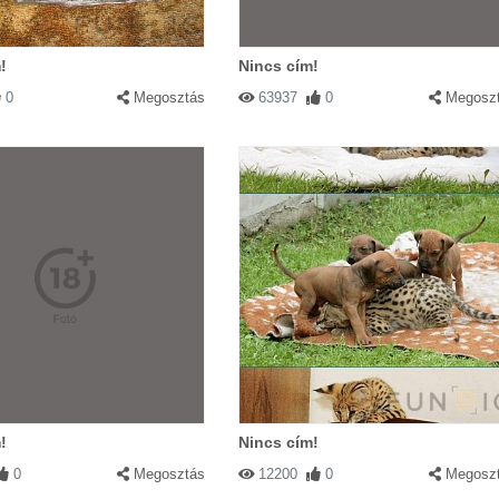
!
Nincs cím!
0
Megosztás
63937
0
Megosz
!
Nincs cím!
0
Megosztás
12200
0
Megosz