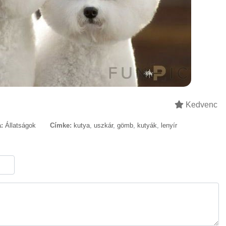
Kedvenc
:
Állatságok
Címke:
kutya
,
uszkár
,
gömb
,
kutyák
,
lenyír