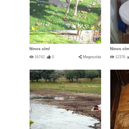
Nincs cím!
Nincs cím
16742
0
Megosztás
12376