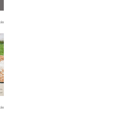
tás
tás