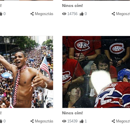
!
Nincs cím!
0
Megosztás
14756
0
Megosz
!
Nincs cím!
0
Megosztás
15439
1
Megosz