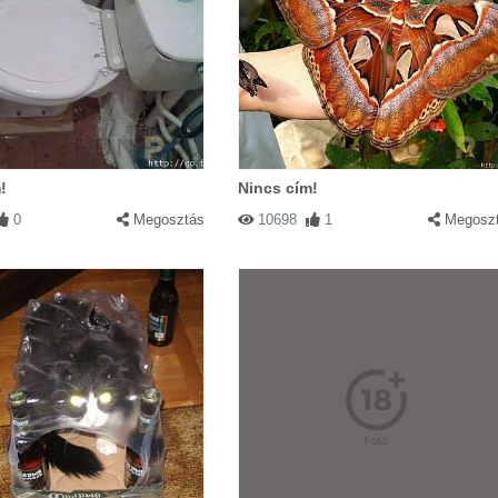
!
Nincs cím!
0
Megosztás
10698
1
Megosz