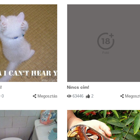
!
Nincs cím!
0
Megosztás
63446
2
Megosz