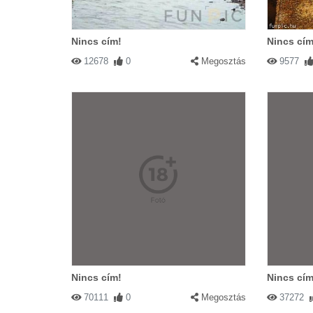
Nincs cím!
Nincs cím
12678
0
Megosztás
9577
Nincs cím!
Nincs cím
70111
0
Megosztás
37272