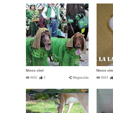
Nincs cím!
Nincs cím
9682
0
Megosztás
8683