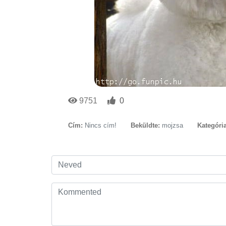
9751
0
Cím:
Nincs cím!
Beküldte:
mojzsa
Kategória