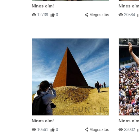
Nincs cím!
Nincs cím
12739
0
Megosztás
20584
Nincs cím!
Nincs cím
10561
0
Megosztás
23032