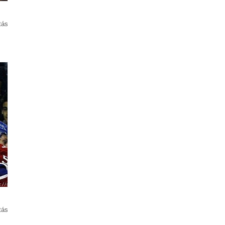
tás
tás