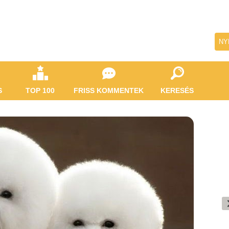
NY
S
TOP 100
FRISS KOMMENTEK
KERESÉS