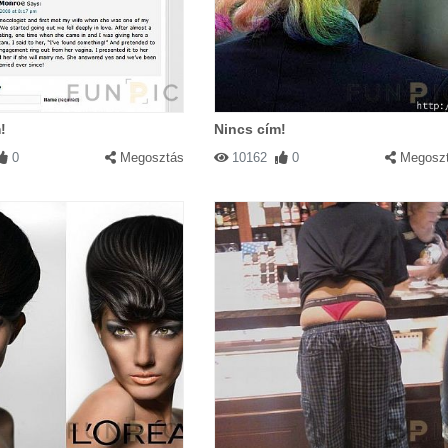
!
Nincs cím!
0
Megosztás
10162
0
Megosz