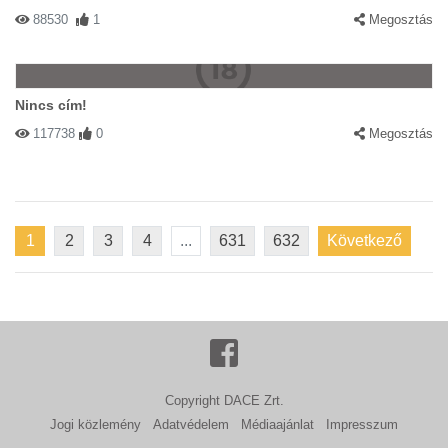
88530
1
Megosztás
Nincs cím!
117738
0
Megosztás
1
2
3
4
...
631
632
Következő
Copyright DACE Zrt.
Jogi közlemény
Adatvédelem
Médiaajánlat
Impresszum