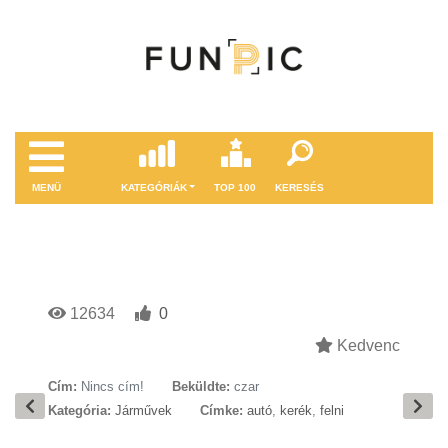
MENÜ
KATEGÓRIÁK
TOP 100
KERESÉS
12634
0
Kedvenc
Cím:
Nincs cím!
Beküldte:
czar
Kategória:
Járművek
Címke:
autó
,
kerék
,
felni