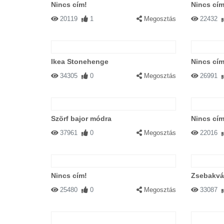
Nincs cím!
Nincs cím
20119
1
Megosztás
22432
Ikea Stonehenge
Nincs cím
34305
0
Megosztás
26991
Szörf bajor módra
Nincs cím
37961
0
Megosztás
22016
Nincs cím!
Zsebakvá
25480
0
Megosztás
33087