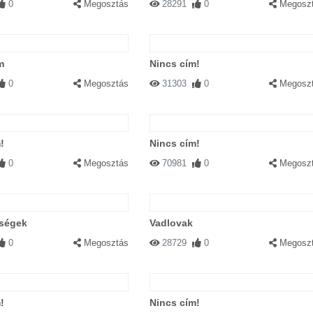
0
Megosztás
28291
0
Megosz
m
Nincs cím!
0
Megosztás
31303
0
Megosz
!
Nincs cím!
0
Megosztás
70981
0
Megosz
eségek
Vadlovak
0
Megosztás
28729
0
Megosz
!
Nincs cím!