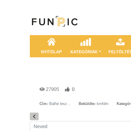
NYITÓLAP
KATEGÓRIÁK
FELTÖLTÉ
27905
0
Cím:
Balhé lesz...
Beküldte:
kmfdm
Kategór