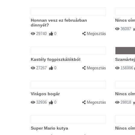
Honnan vesz ez februárban
Nincs cím
dinnyét?
36097
29740
0
Megosztás
Kastély fogpiszkálókból
Szamártej
27267
0
Megosztás
156996
Virágos bogár
Nincs cím
32936
0
Megosztás
28818
Super Mario kutya
Nincs cím