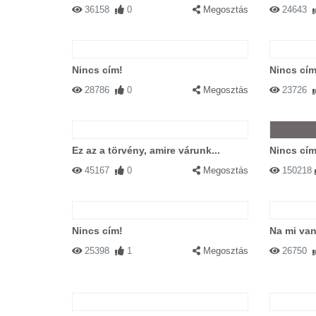
36158
0
Megosztás
24643
Nincs cím!
Nincs cím
28786
0
Megosztás
23726
Ez az a törvény, amire várunk...
Nincs cím
45167
0
Megosztás
150218
Nincs cím!
Na mi va
25398
1
Megosztás
26750