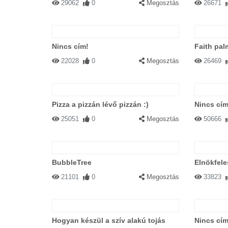
29062
0
Megosztás
26671
Nincs cím!
Faith pal
22028
0
Megosztás
26469
Pizza a pizzán lévő pizzán :)
Nincs cím
25051
0
Megosztás
50666
BubbleTree
Elnökfel
21101
0
Megosztás
33823
Hogyan készül a szív alakú tojás
Nincs cím