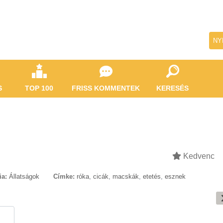
NY
S
TOP 100
FRISS KOMMENTEK
KERESÉS
Kedvenc
ia:
Állatságok
Címke:
róka
,
cicák
,
macskák
,
etetés
,
esznek