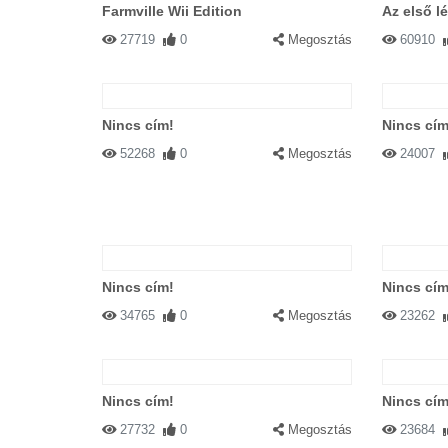
Farmville Wii Edition
Az első l
27719
0
Megosztás
60910
Nincs cím!
Nincs cím
52268
0
Megosztás
24007
Nincs cím!
Nincs cím
34765
0
Megosztás
23262
Nincs cím!
Nincs cím
27732
0
Megosztás
23684