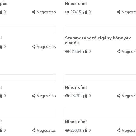
épés
Nincs cím!
0
Megosztás
27415
0
Megosz
!
Szerencsehozó cigány könnyek
eladók
0
Megosztás
34464
0
Megosz
!
Nincs cím!
0
Megosztás
23761
0
Megosz
!
Nincs cím!
0
Megosztás
25003
0
Megosz