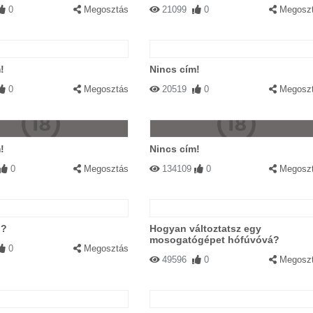
0
Megosztás
21099
0
Megosz
!
Nincs cím!
0
Megosztás
20519
0
Megosz
!
Nincs cím!
0
Megosztás
134109
0
Megosz
n?
Hogyan változtatsz egy
mosogatógépet hófúvóvá?
0
Megosztás
49596
0
Megosz