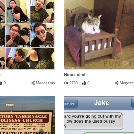
!
Nincs cím!
0
Megosztás
27331
0
Megosz