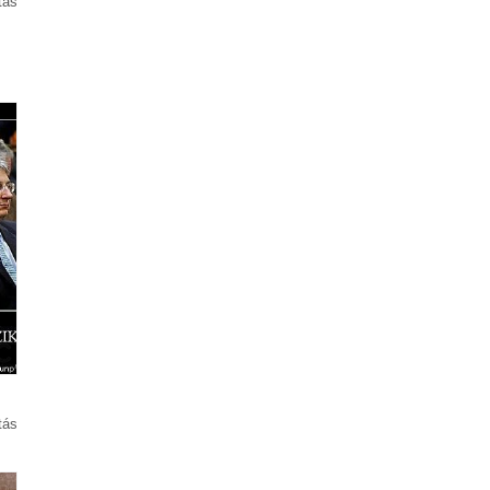
tás
tás