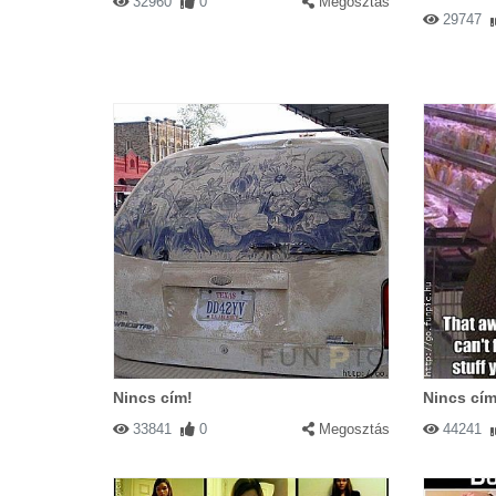
32960
0
Megosztás
29747
Nincs cím!
Nincs cím
33841
0
Megosztás
44241