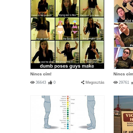
Nincs cím!
Nincs cím
36643
0
Megosztás
29761