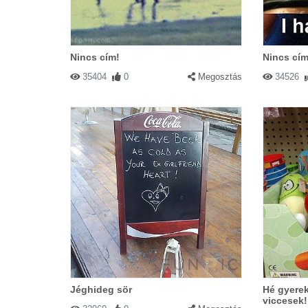
Nincs cím!
Nincs cím
35404
0
Megosztás
34526
Jéghideg sör
Hé gyere
viccesek! 