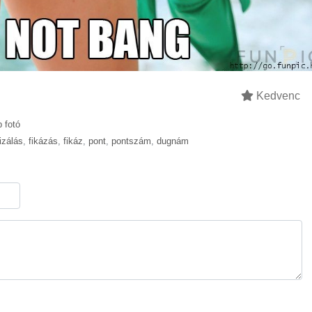
Kedvenc
 fotó
tizálás
,
fikázás
,
fikáz
,
pont
,
pontszám
,
dugnám