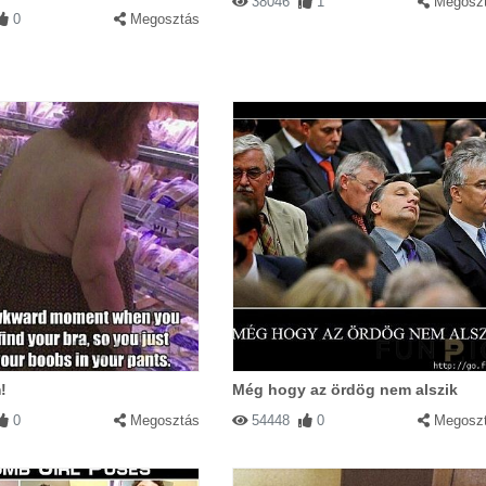
38046
1
Megosz
0
Megosztás
!
Még hogy az ördög nem alszik
0
Megosztás
54448
0
Megosz