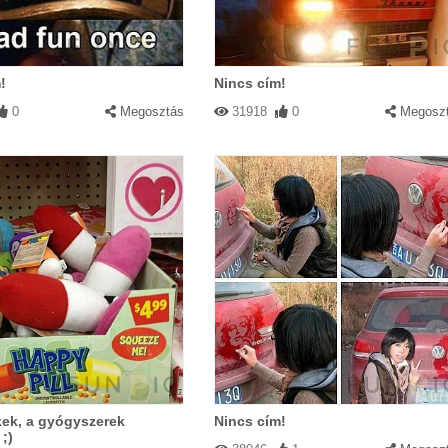
!
Nincs cím!
0
Megosztás
31918
0
Megosz
kek, a gyógyszerek
Nincs cím!
;)