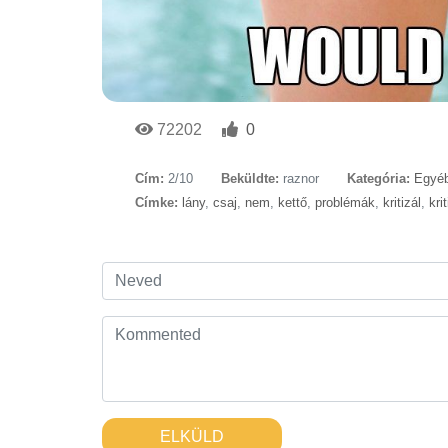
72202
0
Cím:
2/10
Beküldte:
raznor
Kategória:
Egyéb
Címke:
lány
,
csaj
,
nem
,
kettő
,
problémák
,
kritizál
,
kri
ELKÜLD