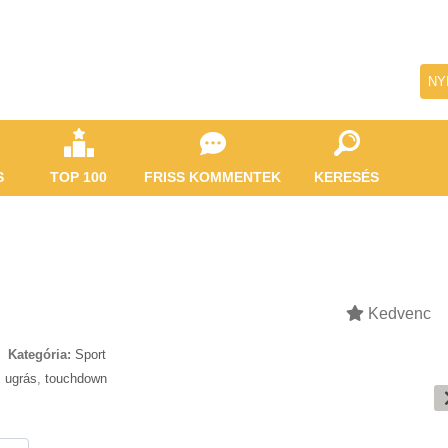
NY
S
TOP 100
FRISS KOMMENTEK
KERESÉS
Kedvenc
Kategória:
Sport
,
ugrás
,
touchdown