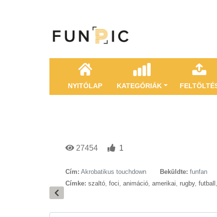
NYITÓLAP
KATEGÓRIÁK
FELTÖLTÉ
27454
1
Cím:
Akrobatikus touchdown
Beküldte:
funfan
Címke:
szaltó
,
foci
,
animáció
,
amerikai
,
rugby
,
futball