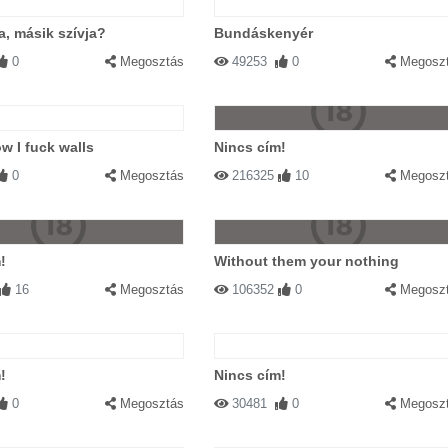
ja, másik szívja?
Bundáskenyér
0
Megosztás
49253
0
Megosz
ow I fuck walls
Nincs cím!
0
Megosztás
216325
10
Megosz
!
Without them your nothing
16
Megosztás
106352
0
Megosz
!
Nincs cím!
0
Megosztás
30481
0
Megosz