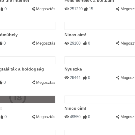
o the internet
Felismertelek a boltban!
0
Megosztás
251220
15
Megosz
tóműhely
Nincs cím!
0
Megosztás
29100
0
Megosz
találták a boldogság
Nyuszka
29444
0
Megosz
0
Megosztás
!
Nincs cím!
0
Megosztás
49550
0
Megosz