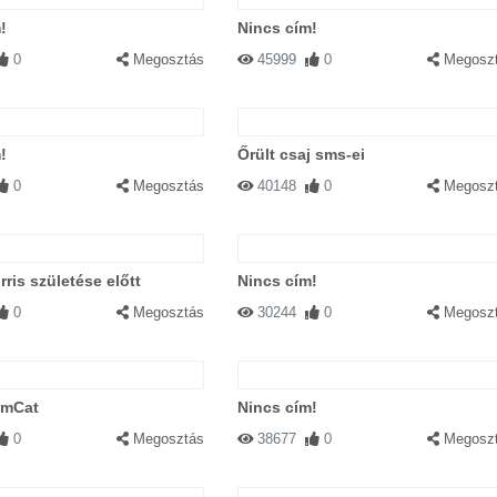
!
Nincs cím!
0
Megosztás
45999
0
Megosz
!
Őrült csaj sms-ei
0
Megosztás
40148
0
Megosz
ris születése előtt
Nincs cím!
0
Megosztás
30244
0
Megosz
omCat
Nincs cím!
0
Megosztás
38677
0
Megosz