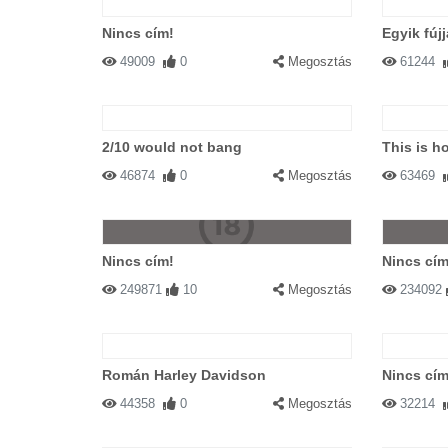
Nincs cím!
Egyik fúj
49009
0
Megosztás
61244
2/10 would not bang
This is h
46874
0
Megosztás
63469
Nincs cím!
Nincs cím
249871
10
Megosztás
234092
Román Harley Davidson
Nincs cím
44358
0
Megosztás
32214