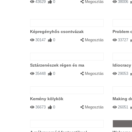
43629
0
Megosztás
38006
Képregényhős csontvázak
Problem o
30147
0
Megosztás
33727
Sztárzenészek régen és ma
Idiocracy
35448
0
Megosztás
29053
Kemény kölykök
Making du
36673
0
Megosztás
26051