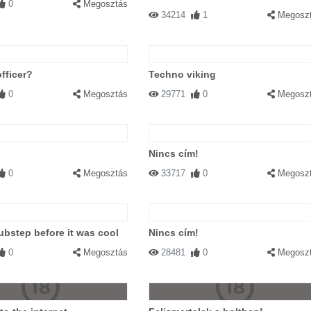
0
Megosztás
34214
1
Megosz
fficer?
Techno viking
0
Megosztás
29771
0
Megosz
Nincs cím!
0
Megosztás
33717
0
Megosz
bstep before it was cool
Nincs cím!
0
Megosztás
28481
0
Megosz