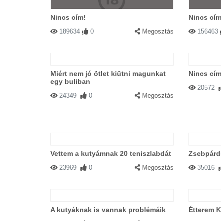
Nincs cím!
Nincs cím
189634
0
Megosztás
156463
Miért nem jó ötlet kiütni magunkat
Nincs cím
egy buliban
20572
24349
0
Megosztás
Vettem a kutyámnak 20 teniszlabdát
Zsebpárd
23969
0
Megosztás
35016
A kutyáknak is vannak problémáik
Étterem 