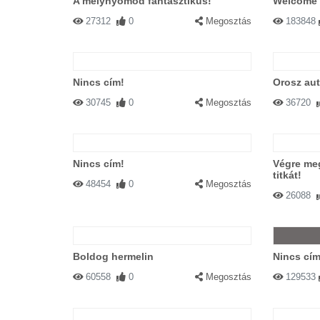
A mélynyomód fantasztikus!
Welcome t
27312
0
Megosztás
183848
Nincs cím!
Orosz au
30745
0
Megosztás
36720
Nincs cím!
Végre meg
titkát!
48454
0
Megosztás
26088
Boldog hermelin
Nincs cím
60558
0
Megosztás
129533