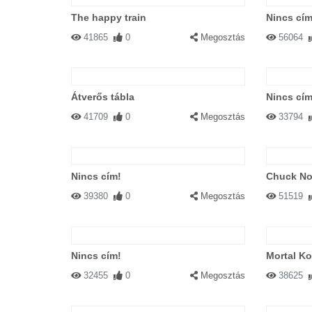
The happy train
Nincs cím
41865
0
Megosztás
56064
Átverős tábla
Nincs cím
41709
0
Megosztás
33794
Nincs cím!
Chuck Nor
39380
0
Megosztás
51519
Nincs cím!
Mortal K
32455
0
Megosztás
38625