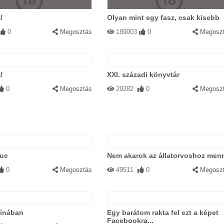
!
Olyan mint egy fasz, csak kisebb
0
Megosztás
189003
0
Megosz
!
XXI. századi könyvtár
0
Megosztás
29282
0
Megosz
uc
Nem akarok az állatorvoshoz menn
0
Megosztás
49511
0
Megosz
Kínában
Egy barátom rakta fel ezt a képet
Facebookra...