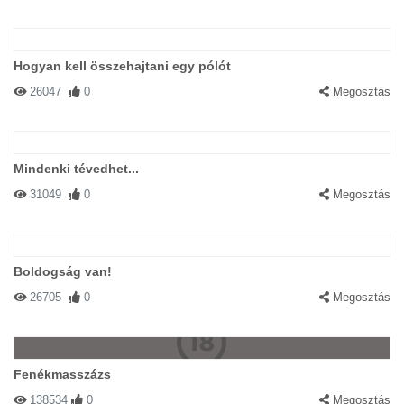
Hogyan kell összehajtani egy pólót
26047
0
Megosztás
Mindenki tévedhet...
31049
0
Megosztás
Boldogság van!
26705
0
Megosztás
Fenékmasszázs
138534
0
Megosztás