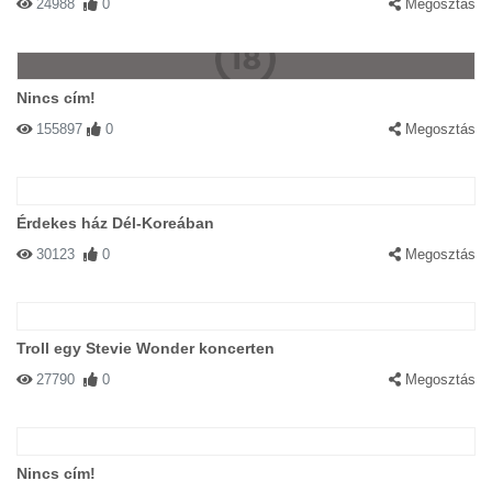
24988
0
Megosztás
Nincs cím!
155897
0
Megosztás
Érdekes ház Dél-Koreában
30123
0
Megosztás
Troll egy Stevie Wonder koncerten
27790
0
Megosztás
Nincs cím!