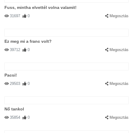
Fuss, mintha elvettél volna valamit!
31697
0
Megosztás
Ez meg mi a franc volt?
39712
0
Megosztás
Pacsi!
29503
0
Megosztás
Nő tankol
35854
0
Megosztás