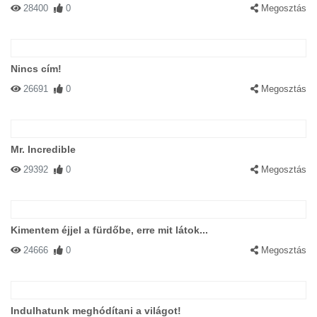
28400
0
Megosztás
Nincs cím!
26691
0
Megosztás
Mr. Incredible
29392
0
Megosztás
Kimentem éjjel a fürdőbe, erre mit látok...
24666
0
Megosztás
Indulhatunk meghódítani a világot!