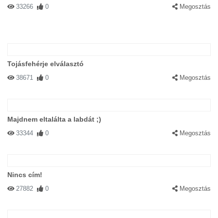
33266
0
Megosztás
Tojásfehérje elválasztó
38671
0
Megosztás
Majdnem eltalálta a labdát ;)
33344
0
Megosztás
Nincs cím!
27882
0
Megosztás