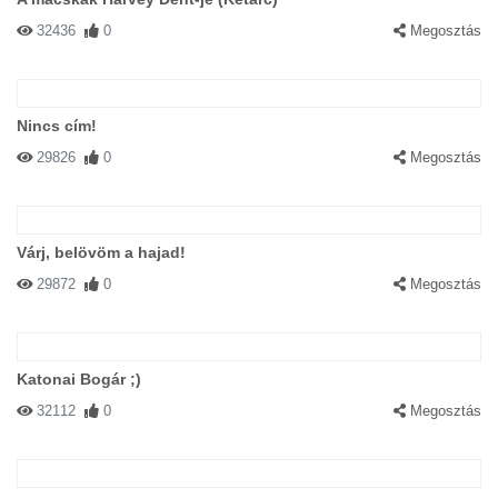
32436
0
Megosztás
Nincs cím!
29826
0
Megosztás
Várj, belövöm a hajad!
29872
0
Megosztás
Katonai Bogár ;)
32112
0
Megosztás