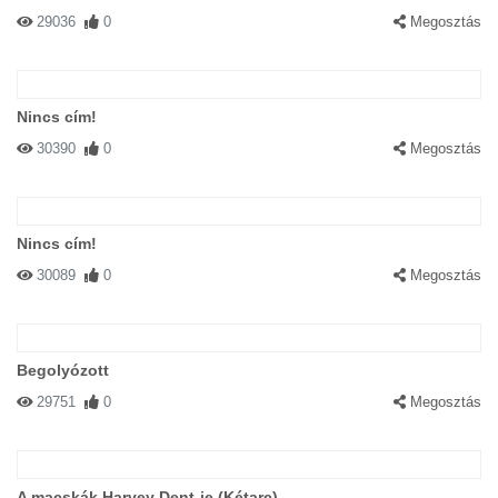
29036
0
Megosztás
Nincs cím!
30390
0
Megosztás
Nincs cím!
30089
0
Megosztás
Begolyózott
29751
0
Megosztás
A macskák Harvey Dent-je (Kétarc)