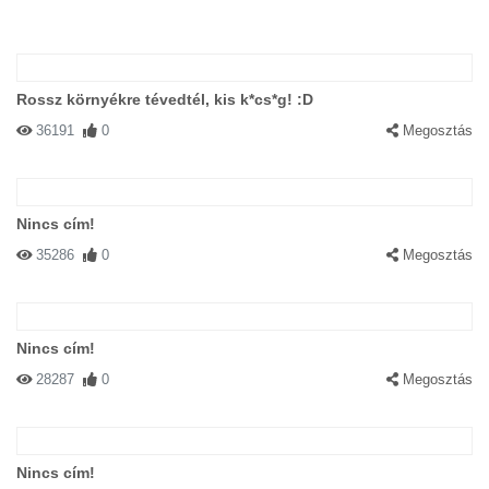
Rossz környékre tévedtél, kis k*cs*g! :D
36191
0
Megosztás
Nincs cím!
35286
0
Megosztás
Nincs cím!
28287
0
Megosztás
Nincs cím!