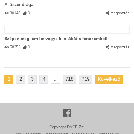
A lőszer drága
30148
0
Megosztás
Szépen megkérném vegye ki a lábát a fenekemből!
58252
0
Megosztás
1
2
3
4
...
718
719
Következő
Copyright DACE Zrt.