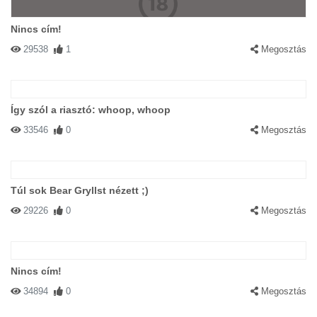
Nincs cím!
29538
1
Megosztás
Így szól a riasztó: whoop, whoop
33546
0
Megosztás
Túl sok Bear Gryllst nézett ;)
29226
0
Megosztás
Nincs cím!
34894
0
Megosztás