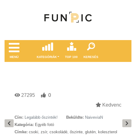
MENÜ
KATEGÓRIÁK
TOP 100
KERESÉS
27295
0
Kedvenc
Cím:
Legalább őszinték!
Beküldte:
NaiveviaN
Kategória:
Egyéb fotó
Címke:
csoki
,
zsír
,
csokoládé
,
őszinte
,
glutén
,
koleszterol