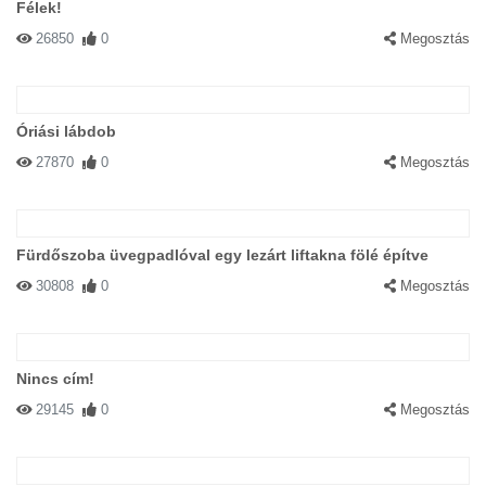
Félek!
26850
0
Megosztás
Óriási lábdob
27870
0
Megosztás
Fürdőszoba üvegpadlóval egy lezárt liftakna fölé építve
30808
0
Megosztás
Nincs cím!
29145
0
Megosztás