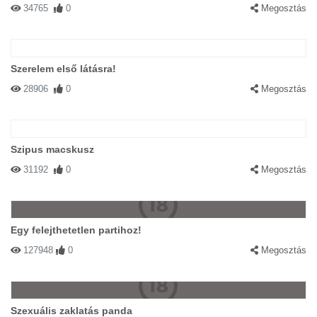
34765
0
Megosztás
Szerelem első látásra!
28906
0
Megosztás
Szipus macskusz
31192
0
Megosztás
Egy felejthetetlen partihoz!
127948
0
Megosztás
Szexuális zaklatás panda