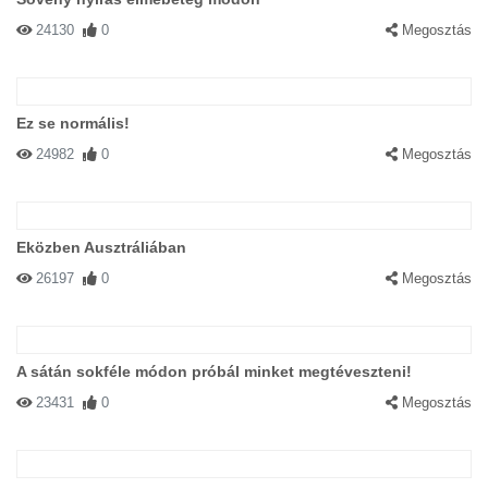
24130
0
Megosztás
Ez se normális!
24982
0
Megosztás
Eközben Ausztráliában
26197
0
Megosztás
A sátán sokféle módon próbál minket megtéveszteni!
23431
0
Megosztás