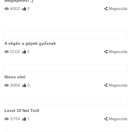
Meglepetés! ;)
44910
0
Megosztás
A végén a gépek győznek
32310
0
Megosztás
Nincs cím!
26958
0
Megosztás
Level 10 Net Troll
32704
2
Megosztás