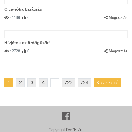
Cica-róka barátság
41186
0
Megosztás
Hívjátok az ördögűzőt!
42728
0
Megosztás
1
2
3
4
...
723
724
Következő
Copyright DACE Zrt.