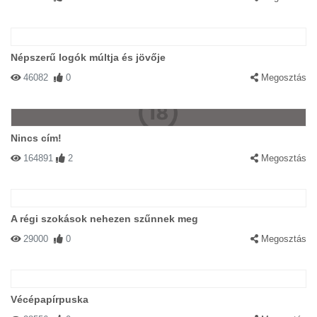
Népszerű logók múltja és jövője
46082
0
Megosztás
Nincs cím!
164891
2
Megosztás
A régi szokások nehezen szűnnek meg
29000
0
Megosztás
Vécépapírpuska