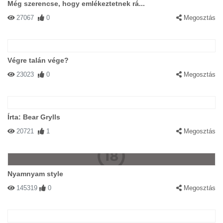
Még szerencse, hogy emlékeztetnek rá...
27067
0
Megosztás
Végre talán vége?
23023
0
Megosztás
Írta: Bear Grylls
20721
1
Megosztás
Nyamnyam style
145319
0
Megosztás