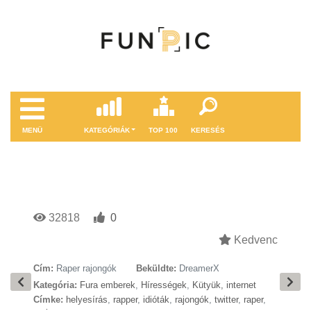
MENÜ
KATEGÓRIÁK
TOP 100
KERESÉS
32818
0
Kedvenc
Cím:
Raper rajongók
Beküldte:
DreamerX
Kategória:
Fura emberek
,
Hírességek
,
Kütyük, internet
Címke:
helyesírás
,
rapper
,
idióták
,
rajongók
,
twitter
,
raper
,