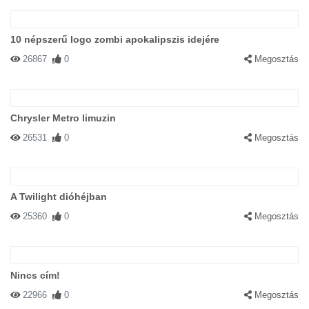
10 népszerű logo zombi apokalipszis idejére
26867
0
Megosztás
Chrysler Metro limuzin
26531
0
Megosztás
A Twilight dióhéjban
25360
0
Megosztás
Nincs cím!
22966
0
Megosztás