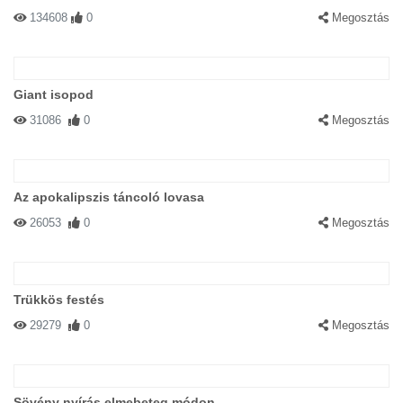
134608
0
Megosztás
Giant isopod
31086
0
Megosztás
Az apokalipszis táncoló lovasa
26053
0
Megosztás
Trükkös festés
29279
0
Megosztás
Sövény nyírás elmebeteg módon