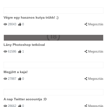
Végre egy hasznos kutya trükk! ;)
28043
0
Megosztás
Lány Photoshop tetkóval
61586
1
Megosztás
Megjött a kaja!
27887
0
Megosztás
A nap Twitter accountja :D
28662
0
Megosztás