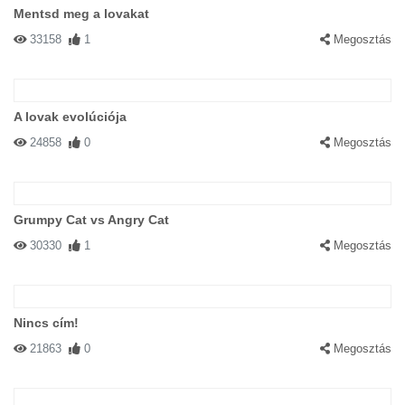
Mentsd meg a lovakat
33158
1
Megosztás
A lovak evolúciója
24858
0
Megosztás
Grumpy Cat vs Angry Cat
30330
1
Megosztás
Nincs cím!
21863
0
Megosztás