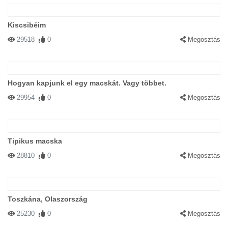
Kiscsibéim
29518
0
Megosztás
Hogyan kapjunk el egy macskát. Vagy többet.
29954
0
Megosztás
Tipikus macska
28810
0
Megosztás
Toszkána, Olaszország
25230
0
Megosztás