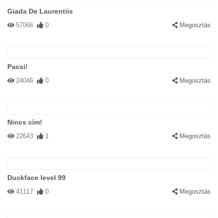
Giada De Laurentiis
57066
0
Megosztás
Pacsi!
24046
0
Megosztás
Nincs cím!
22643
1
Megosztás
Duckface level 99
41117
0
Megosztás