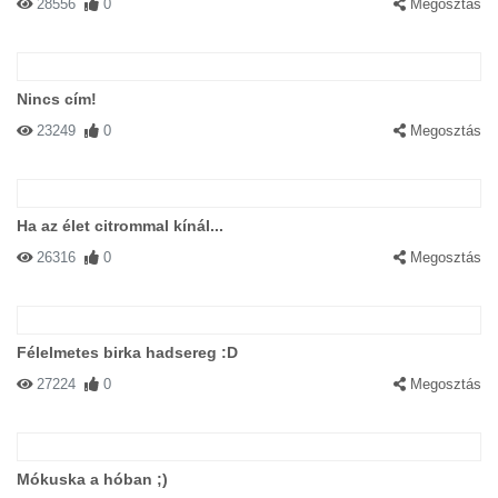
28556
0
Megosztás
Nincs cím!
23249
0
Megosztás
Ha az élet citrommal kínál...
26316
0
Megosztás
Félelmetes birka hadsereg :D
27224
0
Megosztás
Mókuska a hóban ;)