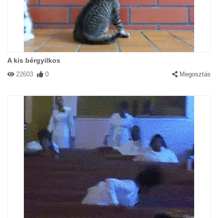
A kis bérgyilkos
22603
0
Megosztás