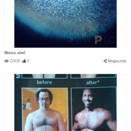
Nincs cím!
22428
0
Megosztás