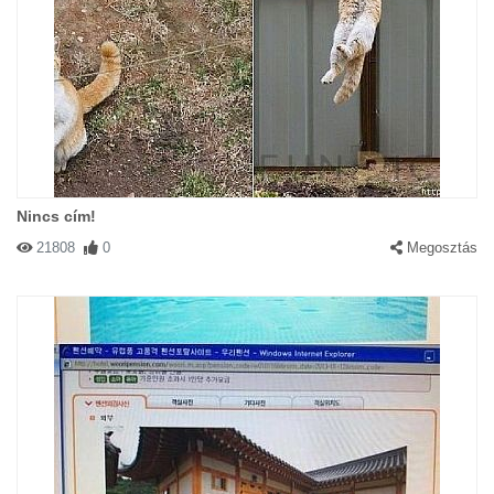
Nincs cím!
21808
0
Megosztás