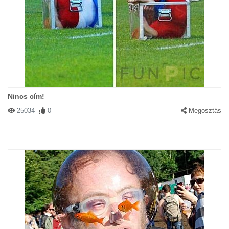
Nincs cím!
25034
0
Megosztás