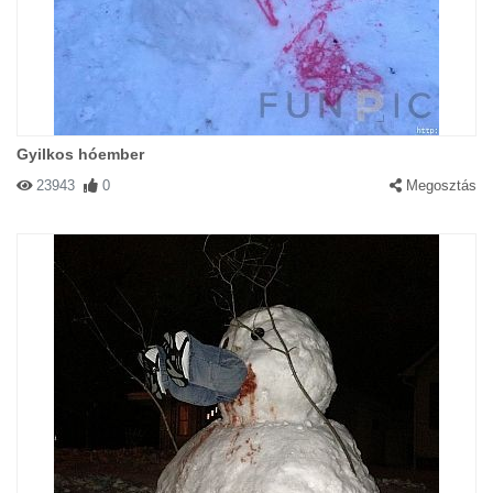
Gyilkos hóember
23943
0
Megosztás