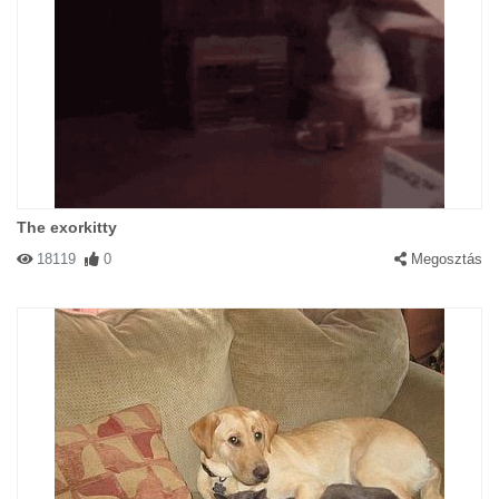
The exorkitty
18119
0
Megosztás