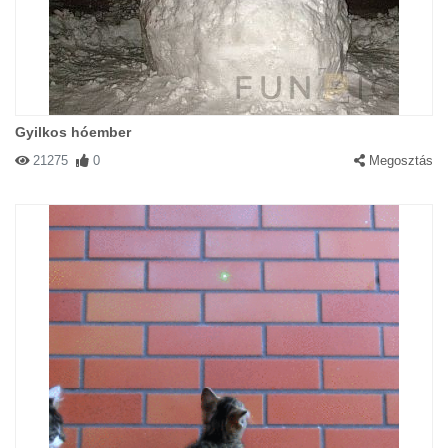
Gyilkos hóember
21275
0
Megosztás