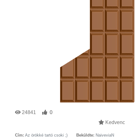
24841
0
Kedvenc
Cím:
Az örökké tartó csoki ;)
Beküldte:
NaiveviaN