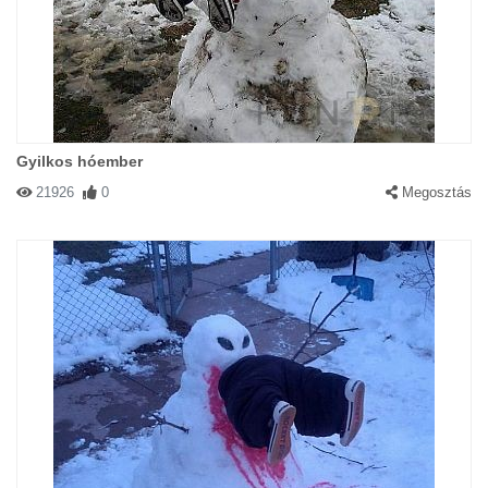
Gyilkos hóember
21926
0
Megosztás