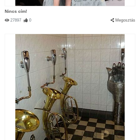
Nincs cím!
27897
0
Megosztás