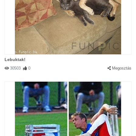
Lebuktak!
30503
0
Megosztás