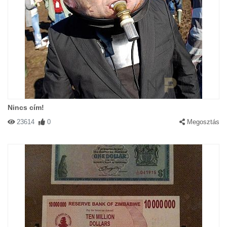
Nincs cím!
23614
0
Megosztás