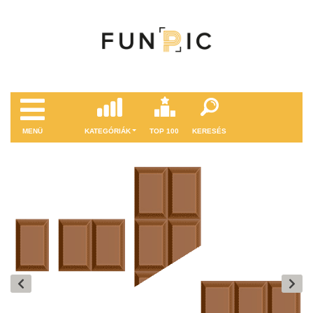
MENÜ
KATEGÓRIÁK
TOP 100
KERESÉS