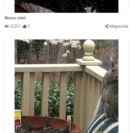
Nincs cím!
22257
0
Megosztás