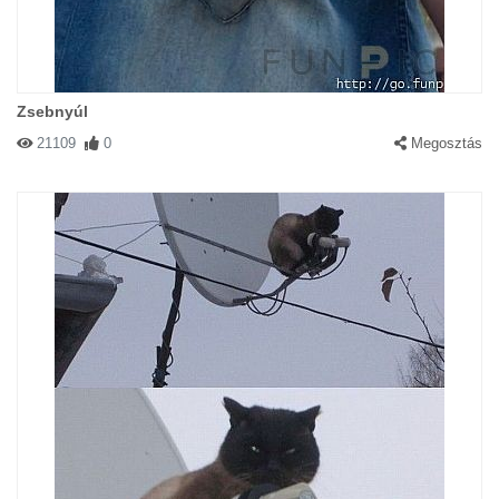
Zsebnyúl
21109
0
Megosztás