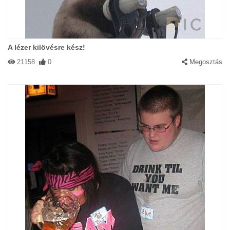
A lézer kilövésre kész!
21158
0
Megosztás