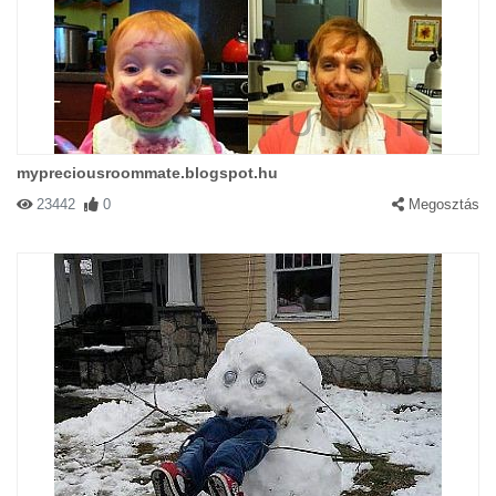
mypreciousroommate.blogspot.hu
23442
0
Megosztás