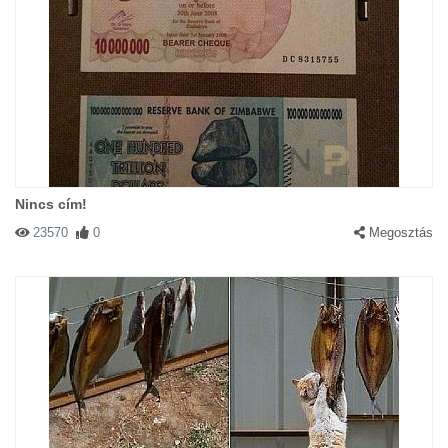
Nincs cím!
23570
0
Megosztás