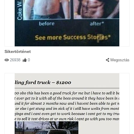
Sikertörténet
26938
0
Megosztás