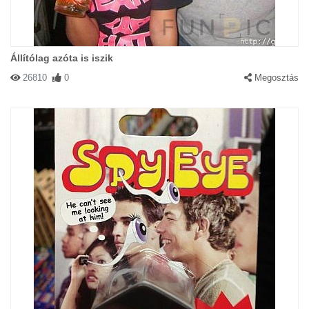
Állítólag azóta is iszik
26810
0
Megosztás