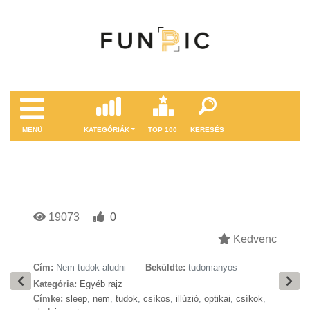
MENÜ
KATEGÓRIÁK
TOP 100
KERESÉS
19073
0
Kedvenc
Cím:
Nem tudok aludni
Beküldte:
tudomanyos
Kategória:
Egyéb rajz
Címke:
sleep
,
nem
,
tudok
,
csíkos
,
illúzió
,
optikai
,
csíkok
,