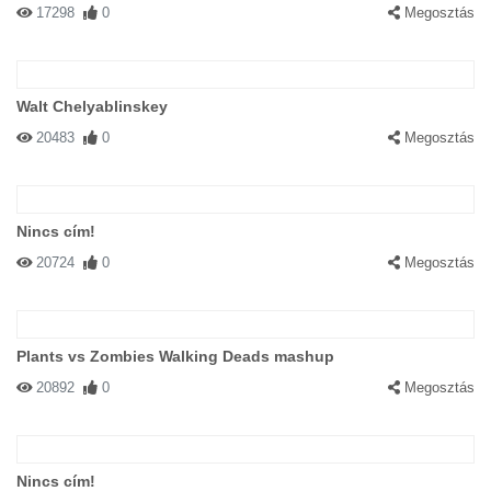
17298
0
Megosztás
Walt Chelyablinskey
20483
0
Megosztás
Nincs cím!
20724
0
Megosztás
Plants vs Zombies Walking Deads mashup
20892
0
Megosztás
Nincs cím!