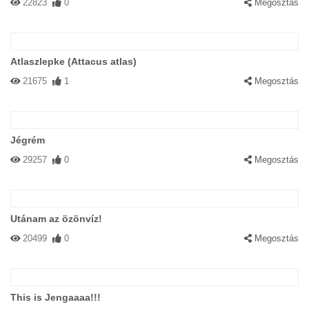
22823
0
Megosztás
Atlaszlepke (Attacus atlas)
21675
1
Megosztás
Jégrém
29257
0
Megosztás
Utánam az özönvíz!
20499
0
Megosztás
This is Jengaaaa!!!