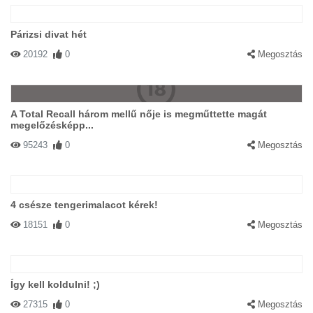
Párizsi divat hét
20192
0
Megosztás
A Total Recall három mellű nője is megműttette magát
megelőzésképp...
95243
0
Megosztás
4 csésze tengerimalacot kérek!
18151
0
Megosztás
Így kell koldulni! ;)
27315
0
Megosztás