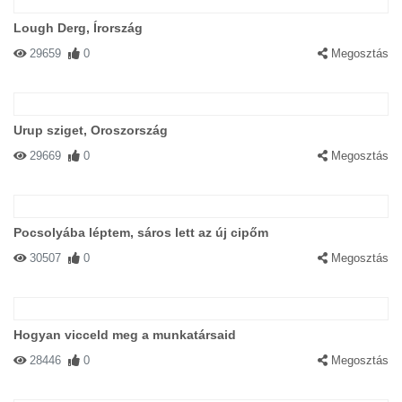
Lough Derg, Írország
29659
0
Megosztás
Urup sziget, Oroszország
29669
0
Megosztás
Pocsolyába léptem, sáros lett az új cipőm
30507
0
Megosztás
Hogyan vicceld meg a munkatársaid
28446
0
Megosztás