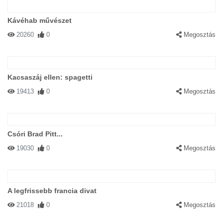
Kávéhab művészet
20260
0
Megosztás
Kacsaszáj ellen: spagetti
19413
0
Megosztás
Csóri Brad Pitt...
19030
0
Megosztás
A legfrissebb francia divat
21018
0
Megosztás