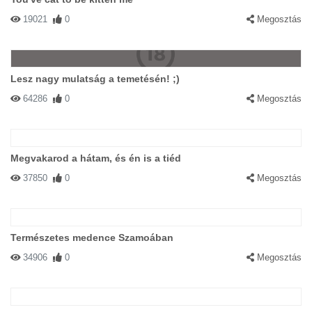
19021
0
Megosztás
Lesz nagy mulatság a temetésén! ;)
64286
0
Megosztás
Megvakarod a hátam, és én is a tiéd
37850
0
Megosztás
Természetes medence Szamoában
34906
0
Megosztás