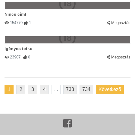
Nincs cím!
154770
1
Megosztás
Igényes tetkó
23907
0
Megosztás
1
2
3
4
...
733
734
Következő