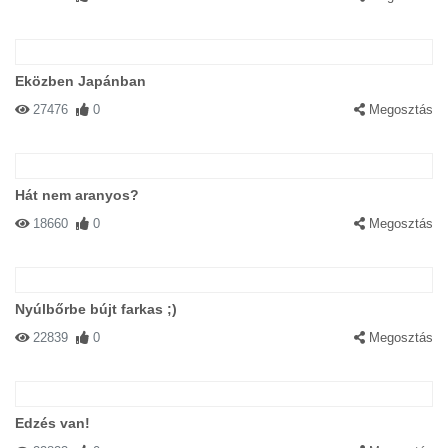
Eközben Japánban
27476
0
Megosztás
Hát nem aranyos?
18660
0
Megosztás
Nyúlbőrbe bújt farkas ;)
22839
0
Megosztás
Edzés van!