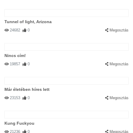
Tunnel of light, Arizona
24682
0
Megosztás
Nincs cím!
19857
0
Megosztás
Már életében híres lett
23153
0
Megosztás
Kung Fuckyou
21236
0
Megosztás