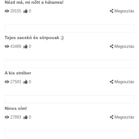
Nézd má, mi nőtt a hátamra!
29155
0
Megosztás
Tejes zacskó és sörpocak ;)
43489
0
Megosztás
A kis stréber
27583
0
Megosztás
Nincs cím!
27893
0
Megosztás