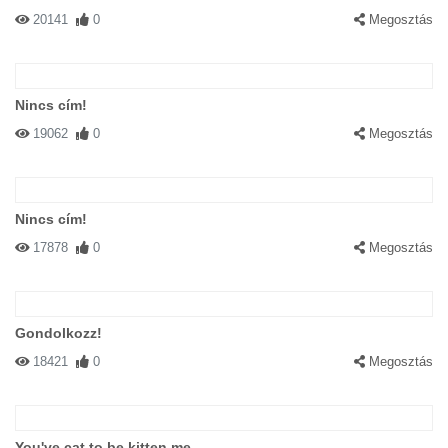
20141
0
Megosztás
Nincs cím!
19062
0
Megosztás
Nincs cím!
17878
0
Megosztás
Gondolkozz!
18421
0
Megosztás
You've cat to be kitten me