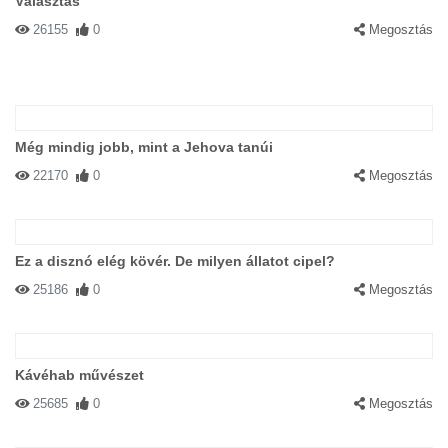
Választás
26155
0
Megosztás
Még mindig jobb, mint a Jehova tanúi
22170
0
Megosztás
Ez a disznó elég kövér. De milyen állatot cipel?
25186
0
Megosztás
Kávéhab művészet
25685
0
Megosztás