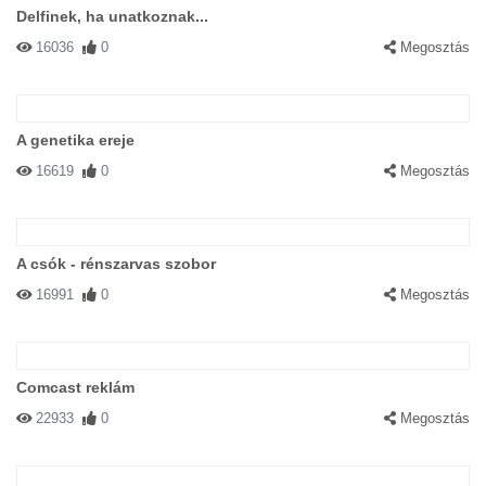
Delfinek, ha unatkoznak...
16036
0
Megosztás
A genetika ereje
16619
0
Megosztás
A csók - rénszarvas szobor
16991
0
Megosztás
Comcast reklám
22933
0
Megosztás