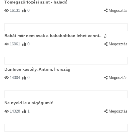
Tömegszörfözési szint - haladó
16131
0
Megosztás
Babát már nem csak a bababoltban lehet venni... ;)
16061
0
Megosztás
Dunluce kastély, Antrim, Írország
14304
0
Megosztás
Ne nyeld le a rágógumit!
14328
1
Megosztás