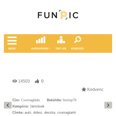
MENÜ
KATEGÓRIÁK
TOP 100
KERESÉS
14503
0
Kedvenc
Cím:
Csomagláda
Beküldte:
bishop78
Kategória:
Járművek
Címke:
autó
,
doboz
,
deszka
,
csomagtartó