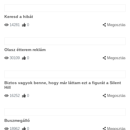
Keresd a hibát
14281
0
Megosztás
Olasz étterem reklám
30109
0
Megosztás
Biztos vagyok benne, hogy már láttam ezt a figurát a Silent
Hill
16252
0
Megosztás
Buszmegálló
18962
0
Megosztás