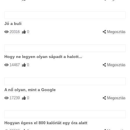
Jó a buli
20316
0
Megosztás
Hogy ne legyen olyan sápadt a halott...
14467
0
Megosztás
A nő olyan, mint a Google
17239
0
Megosztás
Hogyan égess el 800 kalóriát egy óra alatt