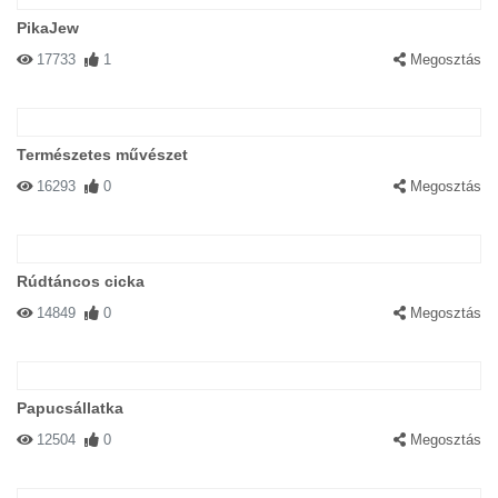
PikaJew
17733
1
Megosztás
Természetes művészet
16293
0
Megosztás
Rúdtáncos cicka
14849
0
Megosztás
Papucsállatka
12504
0
Megosztás