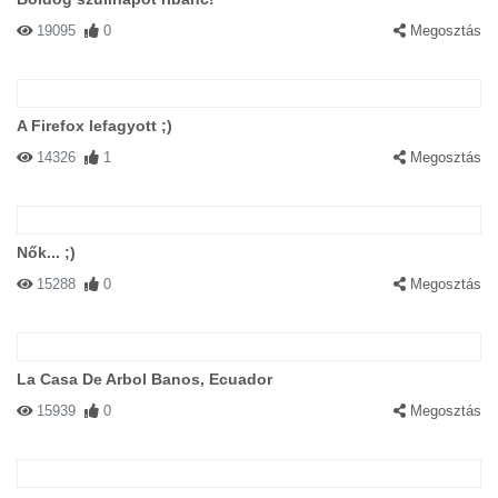
19095
0
Megosztás
A Firefox lefagyott ;)
14326
1
Megosztás
Nők... ;)
15288
0
Megosztás
La Casa De Arbol Banos, Ecuador
15939
0
Megosztás