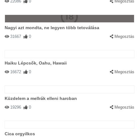
22086
0
Megosztás
Nagyi azt mondta, ne legyen több tetoválása
31667
0
Megosztás
Haiku Lépcsők, Oahu, Hawaii
16672
0
Megosztás
Küzdelem a mellrák elleni harcban
19296
0
Megosztás
Cica orgyilkos