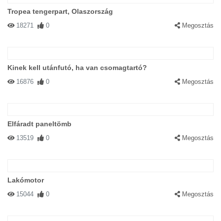
Tropea tengerpart, Olaszország
18271
0
Megosztás
Kinek kell utánfutó, ha van csomagtartó?
16876
0
Megosztás
Elfáradt paneltömb
13519
0
Megosztás
Lakómotor
15044
0
Megosztás