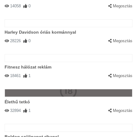
14058
0
Megosztás
Harley Davidson óriás kormánnyal
28226
0
Megosztás
Fitnesz hálózat reklám
18461
1
Megosztás
Élethű tetkó
32894
1
Megosztás
Boldog szülinapot ribanc!