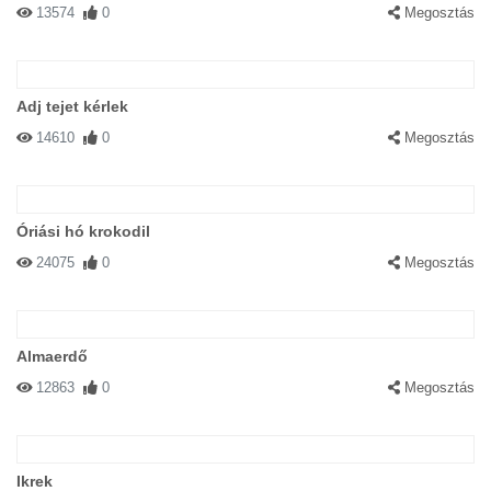
13574
0
Megosztás
Adj tejet kérlek
14610
0
Megosztás
Óriási hó krokodil
24075
0
Megosztás
Almaerdő
12863
0
Megosztás
Ikrek