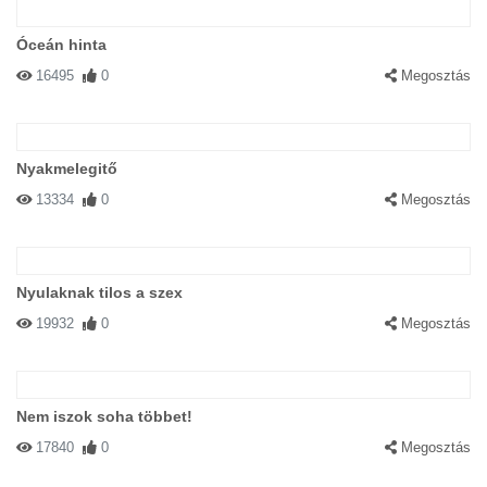
Óceán hinta
16495
0
Megosztás
Nyakmelegitő
13334
0
Megosztás
Nyulaknak tilos a szex
19932
0
Megosztás
Nem iszok soha többet!
17840
0
Megosztás