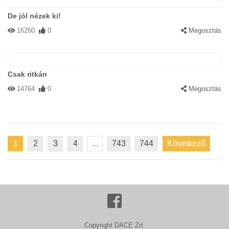
De jól nézek ki!
16260
0
Megosztás
Csak ritkán
14764
0
Megosztás
1
2
3
4
...
743
744
Következő
Copyright DACE Zrt.