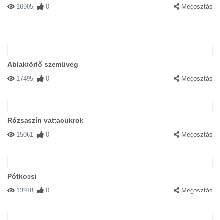
16905
0
Megosztás
Ablaktörlő szemüveg
17495
0
Megosztás
Rózsaszín vattacukrok
15061
0
Megosztás
Pótkocsi
13918
0
Megosztás