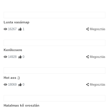
Lusta vasárnap
16267
1
Megosztás
Kerékcsere
14928
0
Megosztás
Hot ass ;)
18069
0
Megosztás
Hatalmas kő oroszlán