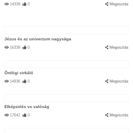
14339
0
Megosztás
Jézus és az univerzum nagysága
16339
0
Megosztás
Ördögi cirkáló
14936
0
Megosztás
Elképzelés vs valóság
17642
0
Megosztás