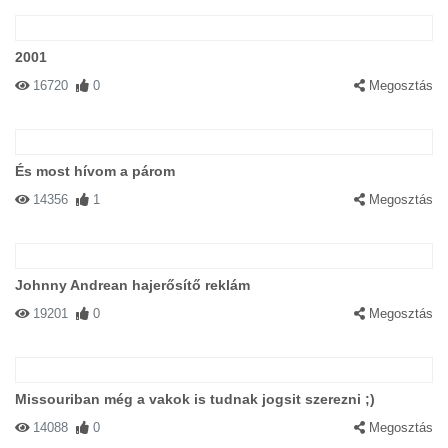
2001
16720
0
Megosztás
És most hívom a párom
14356
1
Megosztás
Johnny Andrean hajerősítő reklám
19201
0
Megosztás
Missouriban még a vakok is tudnak jogsit szerezni ;)
14088
0
Megosztás