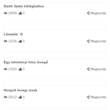
Darth Vader hőlégballon
16839
0
Megosztás
Lámadár :D
12526
0
Megosztás
Egy leheletnyi friss levegő
13520
0
Megosztás
Horgolt lovagi sisak
18212
0
Megosztás