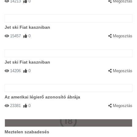
14213
0
Megosztás
Jet ski Fiat kaszniban
15457
0
Megosztás
Jet ski Fiat kaszniban
14206
0
Megosztás
Az amerikai légierő azonosító ábrája
23381
0
Megosztás
Meztelen szabadesés