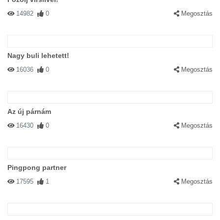
14982
0
Megosztás
Nagy buli lehetett!
16036
0
Megosztás
Az új párnám
16430
0
Megosztás
Pingpong partner
17595
1
Megosztás