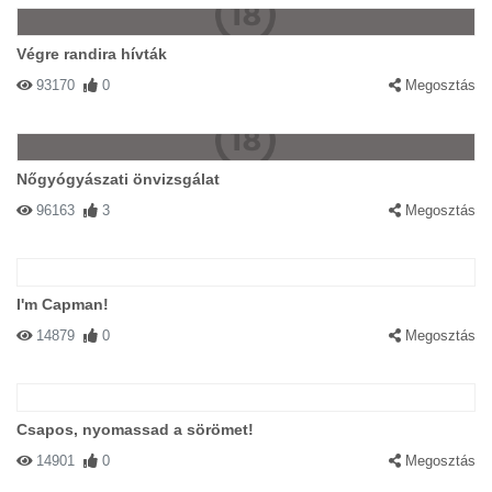
Végre randira hívták
93170
0
Megosztás
Nőgyógyászati önvizsgálat
96163
3
Megosztás
I'm Capman!
14879
0
Megosztás
Csapos, nyomassad a sörömet!
14901
0
Megosztás