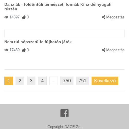
Danxiák - földöntúli természeti formák Kína délnyugati
részén
14597
0
Megosztás
Nem túl népszerű felfújhatós játék
17459
0
Megosztás
1
2
3
4
...
750
751
Következő
Copyright DACE Zrt.