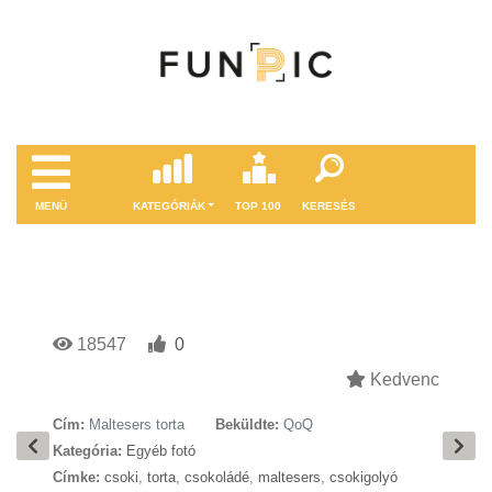
MENÜ
KATEGÓRIÁK
TOP 100
KERESÉS
18547
0
Kedvenc
Cím:
Maltesers torta
Beküldte:
QoQ
Kategória:
Egyéb fotó
Címke:
csoki
,
torta
,
csokoládé
,
maltesers
,
csokigolyó