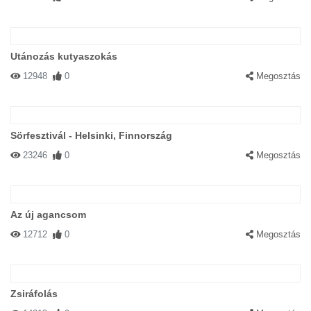
Utánozás kutyaszokás
12948
0
Megosztás
Sörfesztivál - Helsinki, Finnország
23246
0
Megosztás
Az új agancsom
12712
0
Megosztás
Zsiráfolás