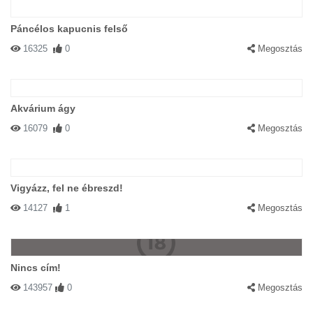
Páncélos kapucnis felső
16325
0
Megosztás
Akvárium ágy
16079
0
Megosztás
Vigyázz, fel ne ébreszd!
14127
1
Megosztás
Nincs cím!
143957
0
Megosztás