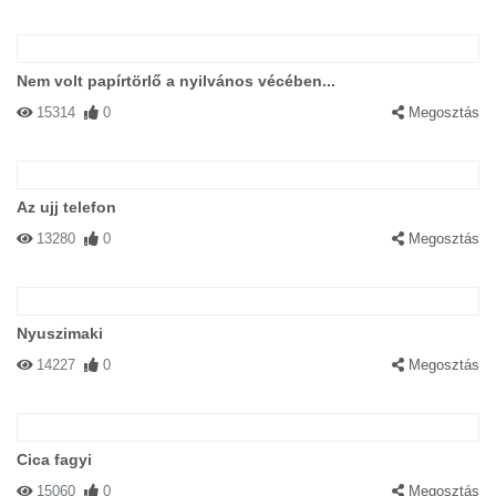
Nem volt papírtörlő a nyilvános vécében...
15314
0
Megosztás
Az ujj telefon
13280
0
Megosztás
Nyuszimaki
14227
0
Megosztás
Cica fagyi
15060
0
Megosztás