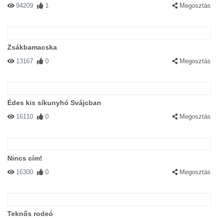
94209
1
Megosztás
Zsákbamacska
13167
0
Megosztás
Édes kis síkunyhó Svájcban
16110
0
Megosztás
Nincs cím!
16300
0
Megosztás
Teknős rodeó