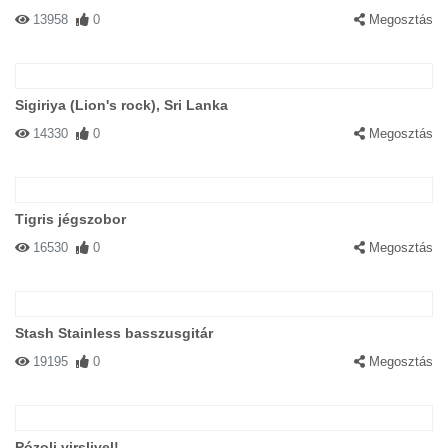
13958
0
Megosztás
Sigiriya (Lion's rock), Sri Lanka
14330
0
Megosztás
Tigris jégszobor
16530
0
Megosztás
Stash Stainless basszusgitár
19195
0
Megosztás
Pózolj virslivel!