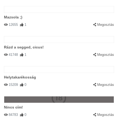
Mazsola ;)
12655
1
Megosztás
Rázd a segged, cicus!
41748
1
Megosztás
Helytakarékosság
15209
0
Megosztás
Nincs cím!
84783
0
Megosztás