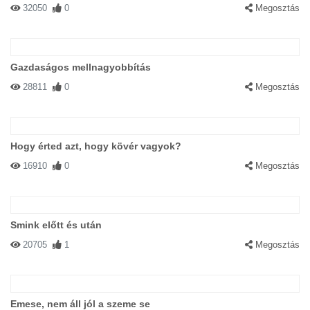
32050
0
Megosztás
Gazdaságos mellnagyobbítás
28811
0
Megosztás
Hogy érted azt, hogy kövér vagyok?
16910
0
Megosztás
Smink előtt és után
20705
1
Megosztás
Emese, nem áll jól a szeme se