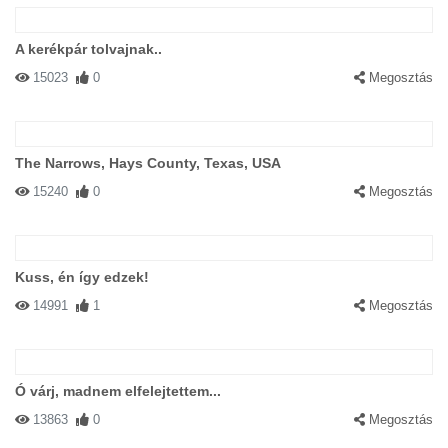
A kerékpár tolvajnak..
15023
0
Megosztás
The Narrows, Hays County, Texas, USA
15240
0
Megosztás
Kuss, én így edzek!
14991
1
Megosztás
Ó várj, madnem elfelejtettem...
13863
0
Megosztás