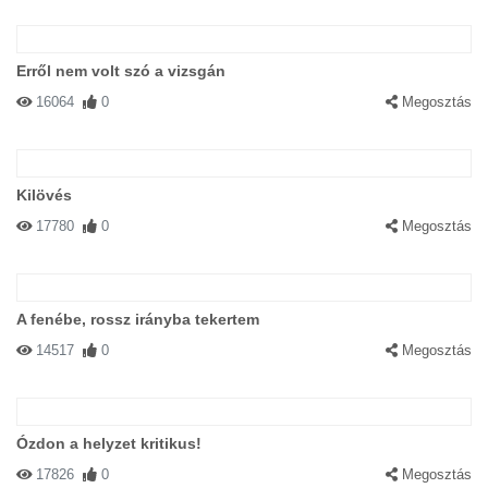
Erről nem volt szó a vizsgán
16064
0
Megosztás
Kilövés
17780
0
Megosztás
A fenébe, rossz irányba tekertem
14517
0
Megosztás
Ózdon a helyzet kritikus!
17826
0
Megosztás