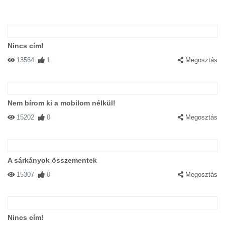
Nincs cím!
13564
1
Megosztás
Nem bírom ki a mobilom nélkül!
15202
0
Megosztás
A sárkányok összementek
15307
0
Megosztás
Nincs cím!