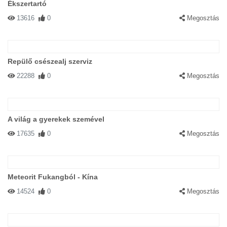
Ékszertartó
13616
0
Megosztás
Repülő csészealj szerviz
22288
0
Megosztás
A világ a gyerekek szemével
17635
0
Megosztás
Meteorit Fukangból - Kína
14524
0
Megosztás