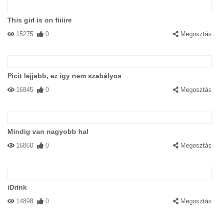
This girl is on fiiiire
15275
0
Megosztás
Picit lejjebb, ez így nem szabályos
16845
0
Megosztás
Mindig van nagyobb hal
16860
0
Megosztás
iDrink
14898
0
Megosztás