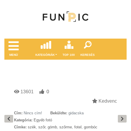
MENÜ
KATEGÓRIÁK
TOP 100
KERESÉS
13601
0
Kedvenc
Cím:
Nincs cím!
Beküldte:
gidacska
Kategória:
Egyéb fotó
Címke:
szék
,
szőr
,
gömb
,
szőrme
,
fotel
,
gombóc