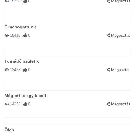
15358
0
Megosztás
Elmosogattunk
15418
0
Megosztás
Tornádó születik
13428
0
Megosztás
Még ott is egy kicsit
14236
0
Megosztás
Öleb