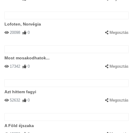
Lofoten, Norvégia
20098
0
Megosztás
Most mosakodhatok...
17342
0
Megosztás
Azt hittem fagyi
52632
0
Megosztás
A Föld éjszaka