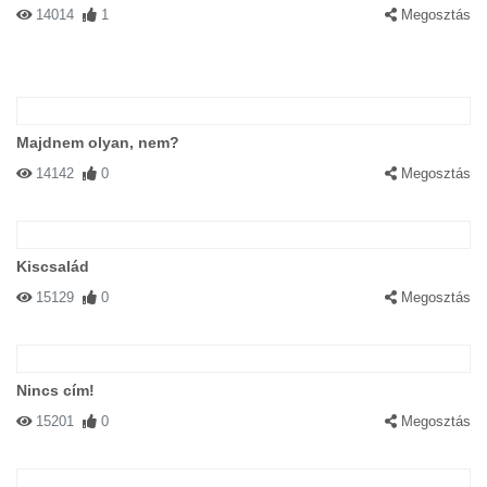
14014
1
Megosztás
Majdnem olyan, nem?
14142
0
Megosztás
Kiscsalád
15129
0
Megosztás
Nincs cím!
15201
0
Megosztás