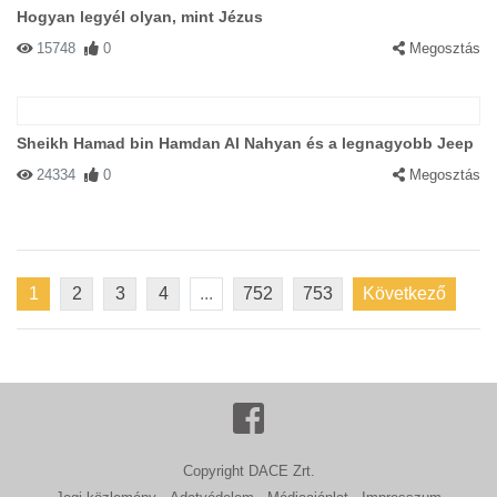
Hogyan legyél olyan, mint Jézus
15748
0
Megosztás
Sheikh Hamad bin Hamdan Al Nahyan és a legnagyobb Jeep
24334
0
Megosztás
1
2
3
4
...
752
753
Következő
Copyright DACE Zrt.