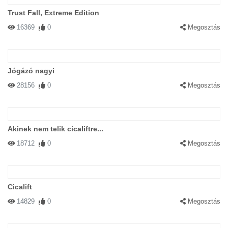
Trust Fall, Extreme Edition
16369
0
Megosztás
Jógázó nagyi
28156
0
Megosztás
Akinek nem telik cicaliftre...
18712
0
Megosztás
Cicalift
14829
0
Megosztás