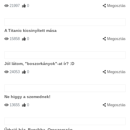
21997
0
Megosztás
A Titanic kicsinyített mása
15858
0
Megosztás
Jól látom, "boszorkányok"-at ír? :D
24053
0
Megosztás
Ne higgy a szemednek!
13655
0
Megosztás
Űrhajó ház, Barvikha, Oroszország