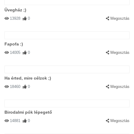
Üvegház ;)
13928
0
Megosztás
Fapofa :)
14005
0
Megosztás
Ha érted, mire célzok ;)
18460
0
Megosztás
Birodalmi pók lépegető
14881
0
Megosztás