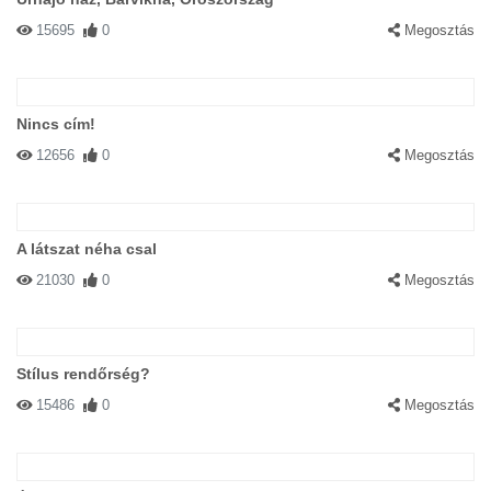
15695
0
Megosztás
Nincs cím!
12656
0
Megosztás
A látszat néha csal
21030
0
Megosztás
Stílus rendőrség?
15486
0
Megosztás