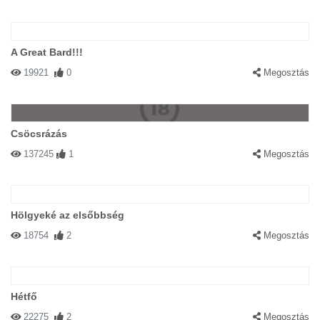
A Great Bard!!!
19921
0
Megosztás
Csöcsrázás
137245
1
Megosztás
Hölgyeké az elsőbbség
18754
2
Megosztás
Hétfő
22275
2
Megosztás