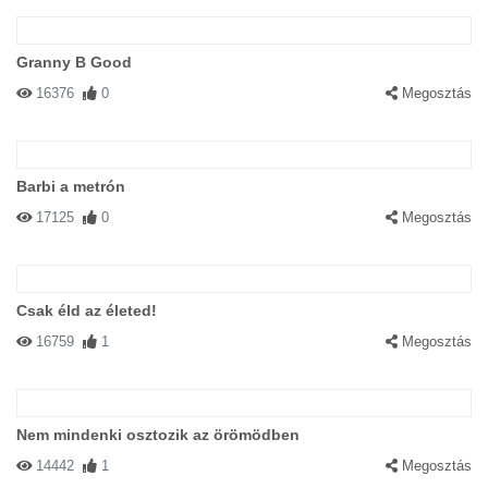
Granny B Good
16376
0
Megosztás
Barbi a metrón
17125
0
Megosztás
Csak éld az életed!
16759
1
Megosztás
Nem mindenki osztozik az örömödben
14442
1
Megosztás