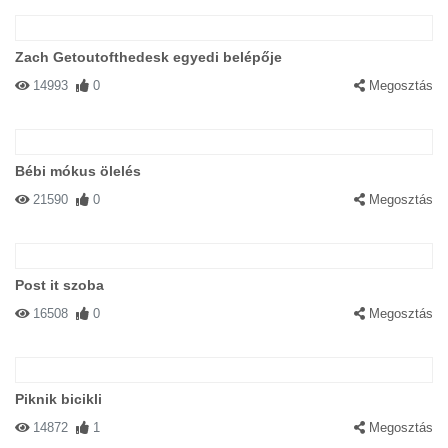
Zach Getoutofthedesk egyedi belépője
14993
0
Megosztás
Bébi mókus ölelés
21590
0
Megosztás
Post it szoba
16508
0
Megosztás
Piknik bicikli
14872
1
Megosztás