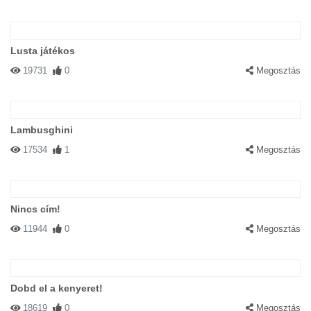
Lusta játékos
19731
0
Megosztás
Lambusghini
17534
1
Megosztás
Nincs cím!
11944
0
Megosztás
Dobd el a kenyeret!
18619
0
Megosztás