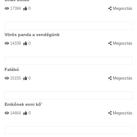
17394
0
Megosztás
Vörös panda a vendégünk
14339
0
Megosztás
Falábú
15155
0
Megosztás
Enikőnek enni kő'
14464
0
Megosztás