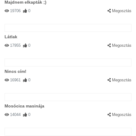
Majdnem elkapták ;)
19706
0
Megosztás
Látlak
17955
0
Megosztás
Nincs cím!
16961
0
Megosztás
Mosócica masinája
14044
0
Megosztás