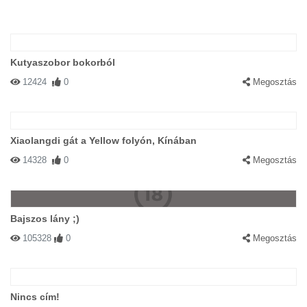
Kutyaszobor bokorból
12424
0
Megosztás
Xiaolangdi gát a Yellow folyón, Kínában
14328
0
Megosztás
Bajszos lány ;)
105328
0
Megosztás
Nincs cím!