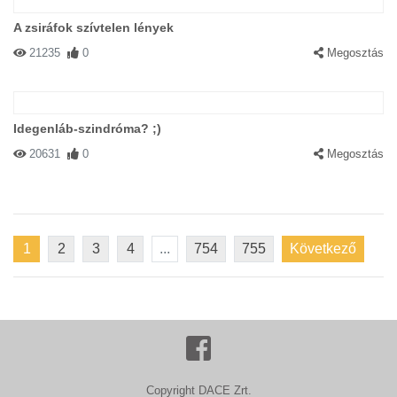
A zsiráfok szívtelen lények
21235
0
Megosztás
Idegenláb-szindróma? ;)
20631
0
Megosztás
1
2
3
4
...
754
755
Következő
Copyright DACE Zrt.