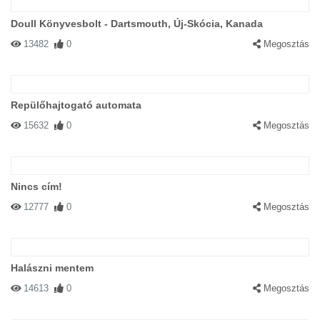
Doull Könyvesbolt - Dartsmouth, Új-Skócia, Kanada
13482
0
Megosztás
Repülőhajtogató automata
15632
0
Megosztás
Nincs cím!
12777
0
Megosztás
Halászni mentem
14613
0
Megosztás