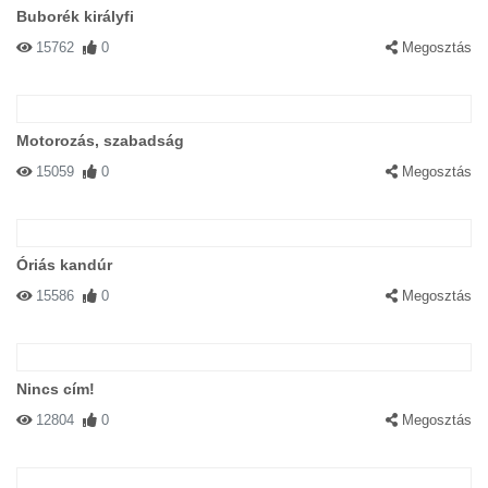
Buborék királyfi
15762
0
Megosztás
Motorozás, szabadság
15059
0
Megosztás
Óriás kandúr
15586
0
Megosztás
Nincs cím!
12804
0
Megosztás