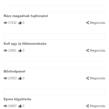
Rázz magadnak hajfonatot
17532
0
Megosztás
Kell egy új fékberendezés
12861
0
Megosztás
Bőröndpanel
13353
0
Megosztás
Epres kígyótorta
15887
0
Megosztás