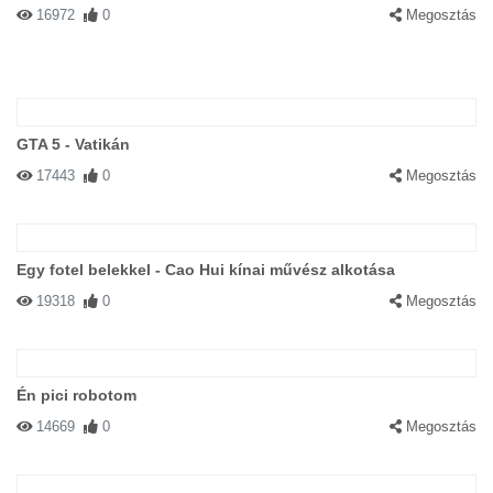
16972
0
Megosztás
GTA 5 - Vatikán
17443
0
Megosztás
Egy fotel belekkel - Cao Hui kínai művész alkotása
19318
0
Megosztás
Én pici robotom
14669
0
Megosztás