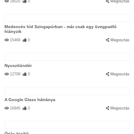
18020
0
Megosztás
Medencés híd Szingapúrban - már csak egy üvegpadló
hiányzik
15468
0
Megosztás
Nyuszitündér
12799
0
Megosztás
A Google Glass hátránya
16945
0
Megosztás
Óriás bicikli