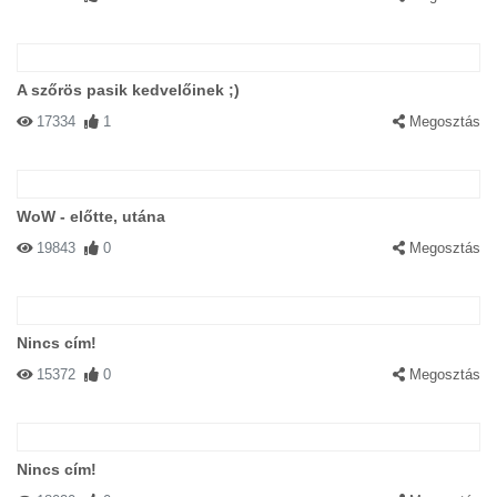
A szőrös pasik kedvelőinek ;)
17334
1
Megosztás
WoW - előtte, utána
19843
0
Megosztás
Nincs cím!
15372
0
Megosztás
Nincs cím!