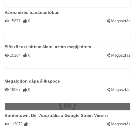
Városnézés banánautóban
15877
0
Megosztás
Először azt hittem álarc, aztán megijedtem
15184
0
Megosztás
Megalodon cápa állkapocs
19067
0
Megosztás
Bordertown, Dél-Ausztrália a Google Street View-n
113072
1
Megosztás