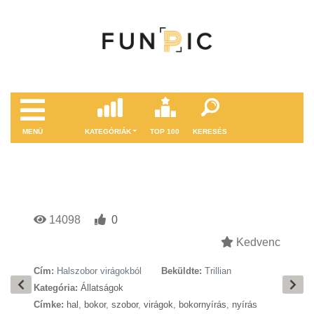
MENÜ
KATEGÓRIÁK
TOP 100
KERESÉS
14098
0
Kedvenc
Cím:
Halszobor virágokból
Beküldte:
Trillian
Kategória:
Állatságok
Címke:
hal
,
bokor
,
szobor
,
virágok
,
bokornyírás
,
nyírás