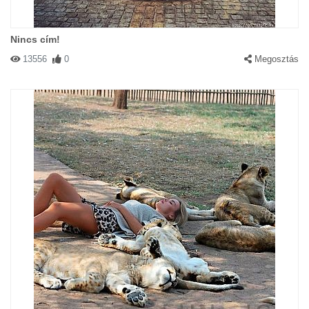
Nincs cím!
13556
0
Megosztás