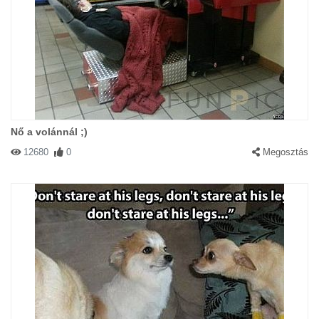
Nő a volánnál ;)
12680
0
Megosztás