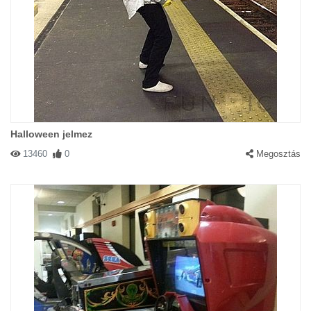
Halloween jelmez
13460
0
Megosztás