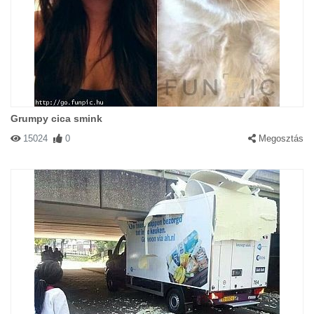
Grumpy cica smink
15024
0
Megosztás