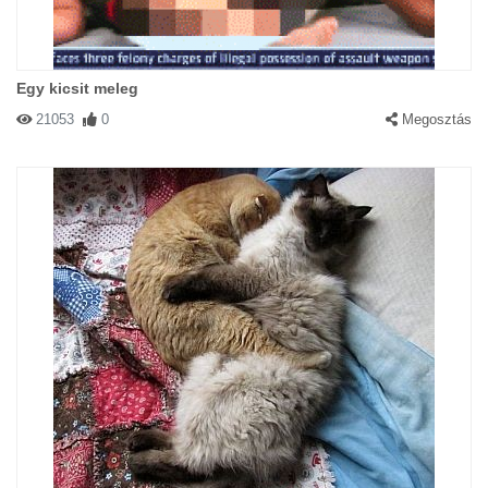
Egy kicsit meleg
21053
0
Megosztás