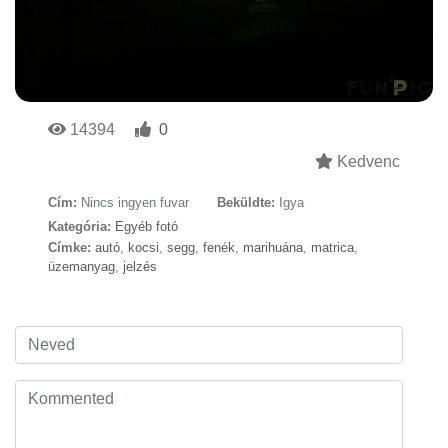
14394
0
Kedvenc
Cím:
Nincs ingyen fuvar
Beküldte:
Igya
Kategória:
Egyéb fotó
Címke:
autó
,
kocsi
,
segg
,
fenék
,
marihuána
,
matrica
,
üzemanyag
,
jelzés