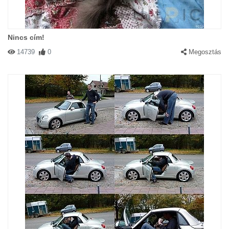
Nincs cím!
14739
0
Megosztás