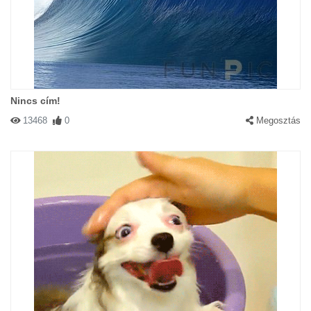
Nincs cím!
13468
0
Megosztás