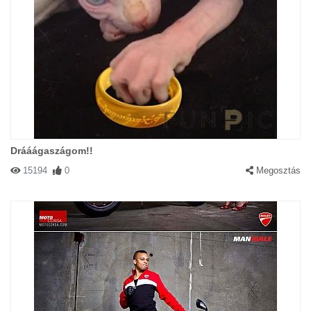
Drááágaszágom!!
15194
0
Megosztás