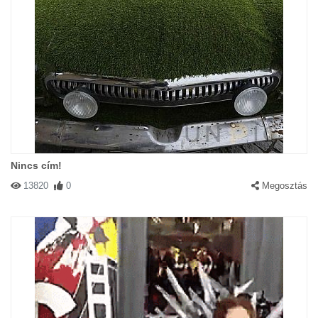
Nincs cím!
13820
0
Megosztás