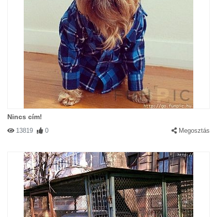
Nincs cím!
13819
0
Megosztás