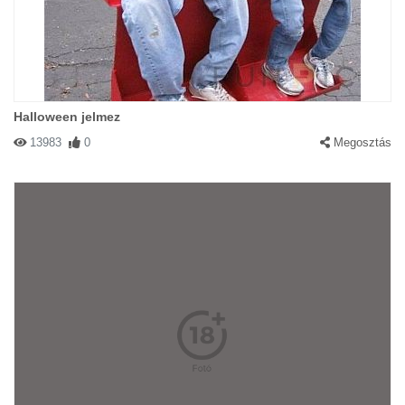
Halloween jelmez
13983
0
Megosztás