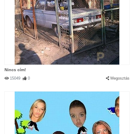
Nincs cím!
15049
0
Megosztás