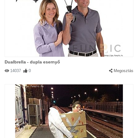
Dualbrella - dupla esernyő
14037
0
Megosztás