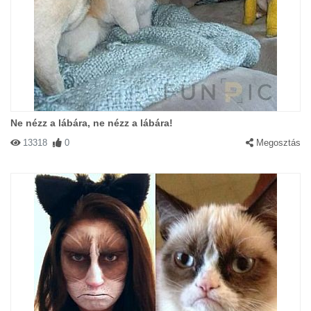
Ne nézz a lábára, ne nézz a lábára!
13318
0
Megosztás