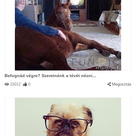
Befognád végre? Szeretnénk a tévét nézni...
15012
0
Megosztás