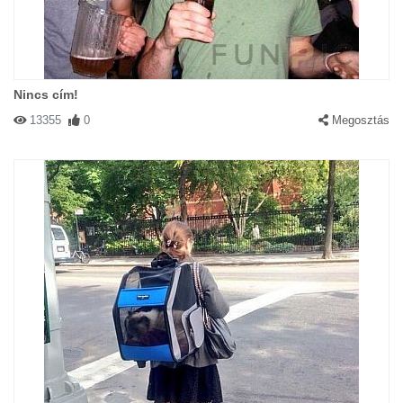
Nincs cím!
13355
0
Megosztás