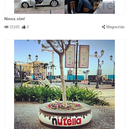
Nincs cím!
15165
0
Megosztás