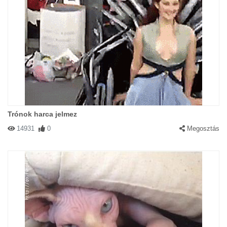
Trónok harca jelmez
14931
0
Megosztás