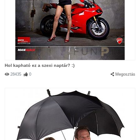
Hol kapható ez a szexi naptár? :)
28435
0
Megosztás