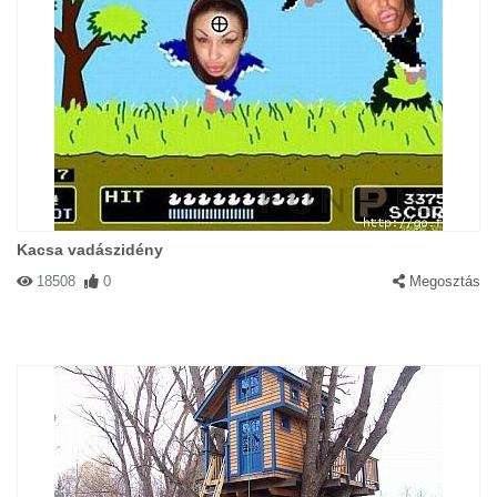
Kacsa vadászidény
18508
0
Megosztás