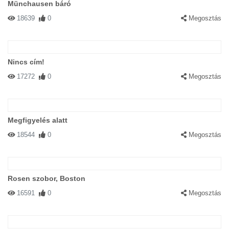
Münchausen báró
18639
0
Megosztás
Nincs cím!
17272
0
Megosztás
Megfigyelés alatt
18544
0
Megosztás
Rosen szobor, Boston
16591
0
Megosztás