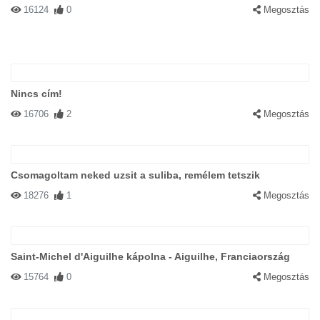
16124
0
Megosztás
Nincs cím!
16706
2
Megosztás
Csomagoltam neked uzsit a suliba, remélem tetszik
18276
1
Megosztás
Saint-Michel d'Aiguilhe kápolna - Aiguilhe, Franciaország
15764
0
Megosztás