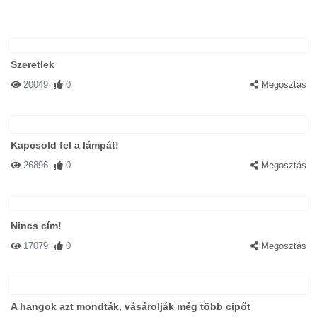
Szeretlek
20049
0
Megosztás
Kapcsold fel a lámpát!
26896
0
Megosztás
Nincs cím!
17079
0
Megosztás
A hangok azt mondták, vásárolják még több cipőt