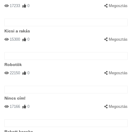
17233
0
Megosztás
Kicsi a rakás
15300
0
Megosztás
Robotök
22150
0
Megosztás
Nincs cím!
17166
0
Megosztás
Rakott kecske