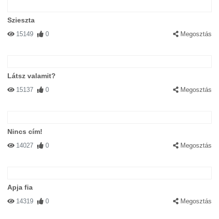
Szieszta
15149
0
Megosztás
Látsz valamit?
15137
0
Megosztás
Nincs cím!
14027
0
Megosztás
Apja fia
14319
0
Megosztás