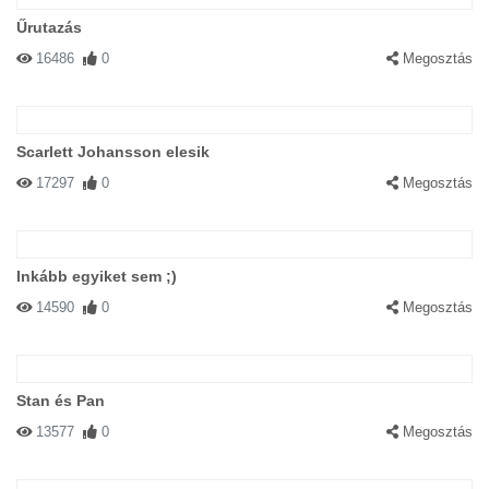
Űrutazás
16486
0
Megosztás
Scarlett Johansson elesik
17297
0
Megosztás
Inkább egyiket sem ;)
14590
0
Megosztás
Stan és Pan
13577
0
Megosztás