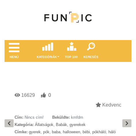
MENÜ
KATEGÓRIÁK
TOP 100
KERESÉS
16629
0
Kedvenc
Cím:
Nincs cím!
Beküldte:
kmfdm
Kategória:
Állatságok
,
Babák, gyerekek
Címke:
gyerek
,
pók
,
baba
,
halloween
,
bébi
,
pókháló
,
háló