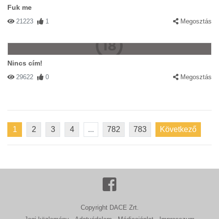
Fuk me
21223
1
Megosztás
Nincs cím!
29622
0
Megosztás
1
2
3
4
...
782
783
Következő
Copyright DACE Zrt.