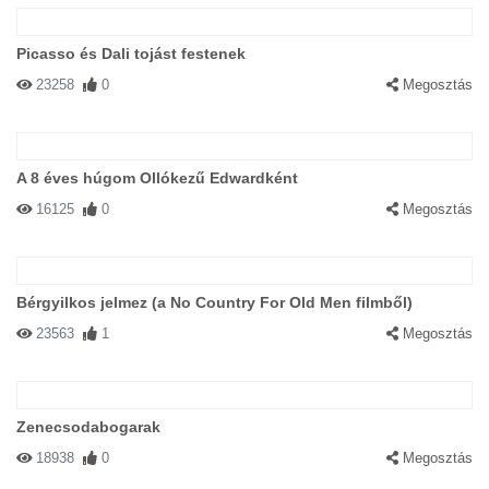
Picasso és Dali tojást festenek
23258
0
Megosztás
A 8 éves húgom Ollókezű Edwardként
16125
0
Megosztás
Bérgyilkos jelmez (a No Country For Old Men filmből)
23563
1
Megosztás
Zenecsodabogarak
18938
0
Megosztás