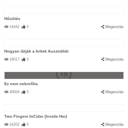
Hűsölés
14442
0
Megosztás
Hogyan látják a britek Ausztráliát
18017
0
Megosztás
Ez nem nekrofília
40504
0
Megosztás
Two Fingers InCider (Inside Her)
16202
0
Megosztás