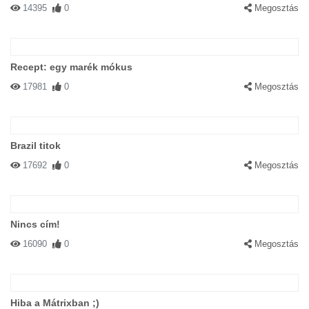
14395
0
Megosztás
Recept: egy marék mókus
17981
0
Megosztás
Brazil titok
17692
0
Megosztás
Nincs cím!
16090
0
Megosztás
Hiba a Mátrixban ;)