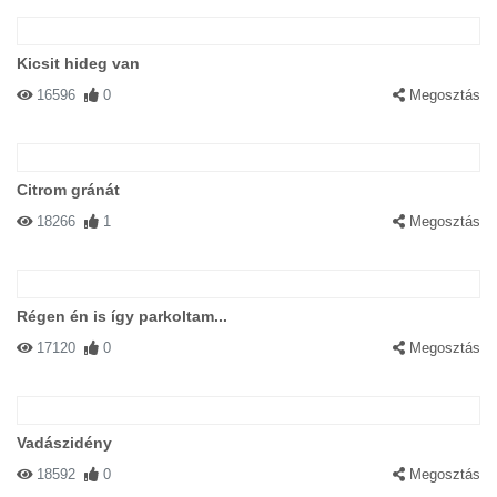
Kicsit hideg van
16596
0
Megosztás
Citrom gránát
18266
1
Megosztás
Régen én is így parkoltam...
17120
0
Megosztás
Vadászidény
18592
0
Megosztás