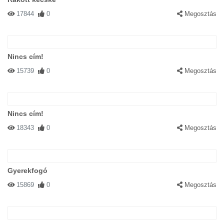
17844
0
Megosztás
Nincs cím!
15739
0
Megosztás
Nincs cím!
18343
0
Megosztás
Gyerekfogó
15869
0
Megosztás