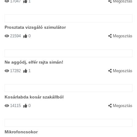
17047
1
Megosztás
Prosztata vizsgáló szimulátor
21594
0
Megosztás
Ne aggódj, elfér rajta simán!
17282
1
Megosztás
Kosárlabda kosár szakállból
14115
0
Megosztás
Mikrofoncsokor