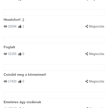
Headshot! ;)
18294
1
Megosztás
Foglalt
15155
0
Megosztás
Csináld meg a körmeimet!
17433
0
Megosztás
Emeletes ágy cicáknak