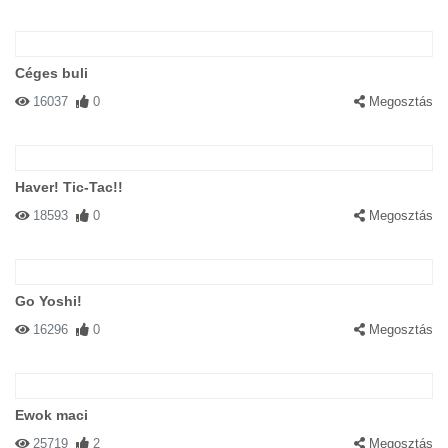
Céges buli
16037
0
Megosztás
Haver! Tic-Tac!!
18593
0
Megosztás
Go Yoshi!
16296
0
Megosztás
Ewok maci
25719
2
Megosztás