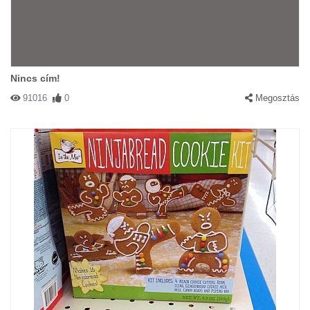
Nincs cím!
91016
0
Megosztás