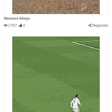
Hasznos könyv
17557
0
Megosztás