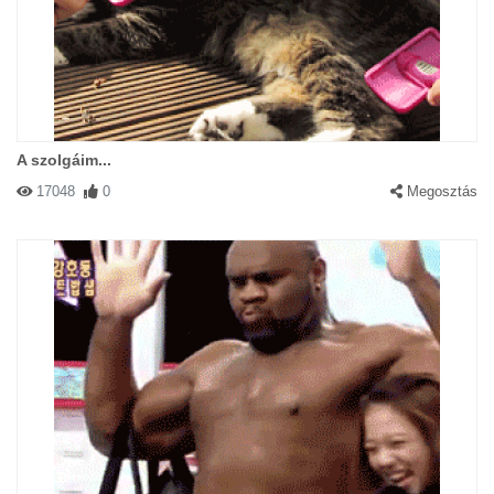
A szolgáim...
17048
0
Megosztás