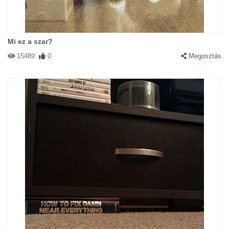
Mi ez a szar?
15489
0
Megosztás