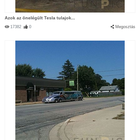
Azok az önelégült Tesla tulajok...
17382
0
Megosztás