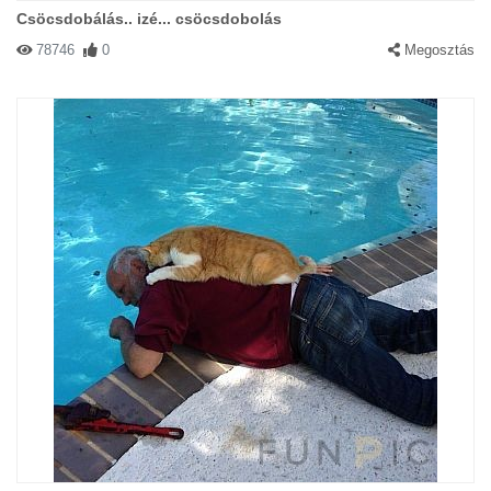
Csöcsdobálás.. izé... csöcsdobolás
78746
0
Megosztás