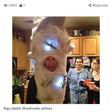
18864
0
Megosztás
Egy újabb Sharknado jelmez