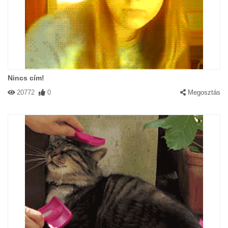
Nincs cím!
20772
0
Megosztás