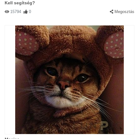
Kell segítség?
15794
0
Megosztás