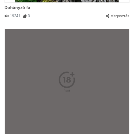
Dohányzó fa
19241
0
Megosztás