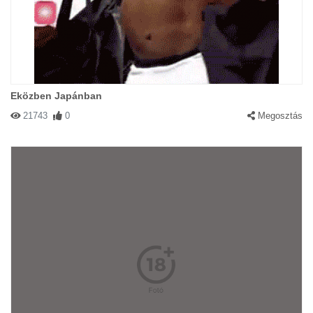
Eközben Japánban
21743
0
Megosztás