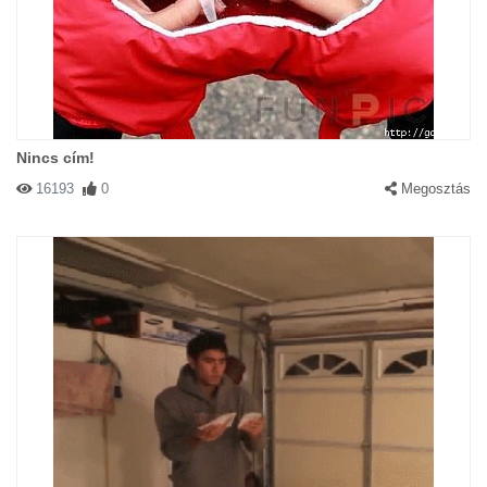
Nincs cím!
16193
0
Megosztás