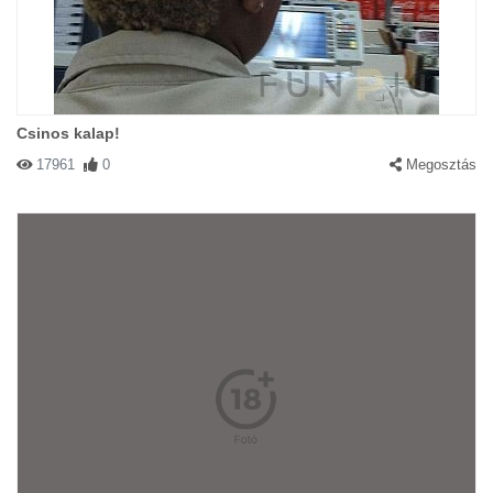
Csinos kalap!
17961
0
Megosztás