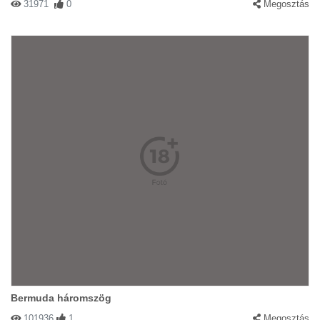
31971
0
Megosztás
Bermuda háromszög
101936
1
Megosztás