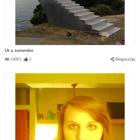
Út a semmibe
19083
0
Megosztás