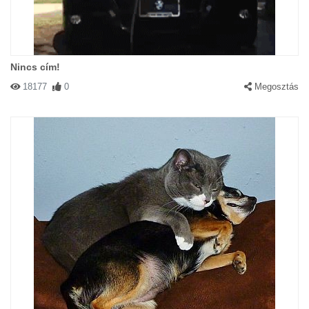
Nincs cím!
18177
0
Megosztás