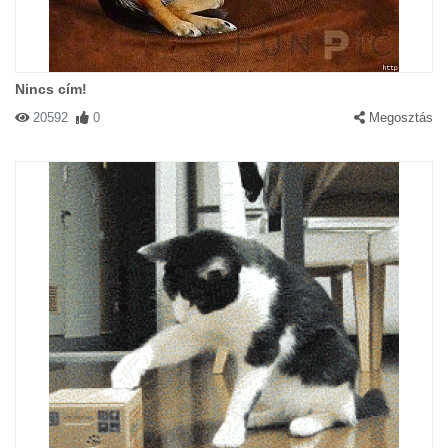
Nincs cím!
20592
0
Megosztás