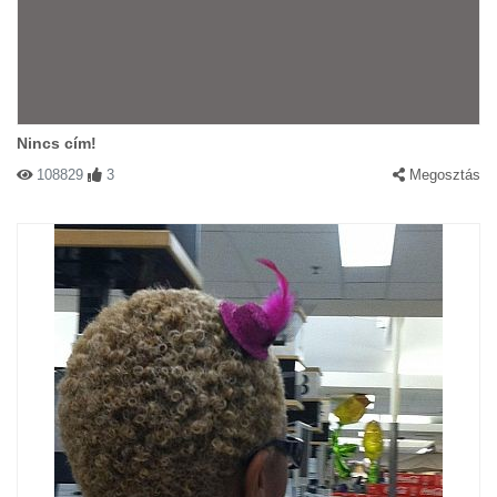
Nincs cím!
108829
3
Megosztás