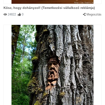
Kösz, hogy dohányzol! (Temetkezési vállalkozó reklámja)
24822
0
Megosztás