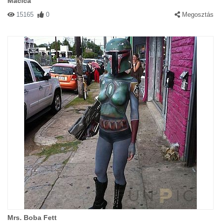
Macica
15165
0
Megosztás
Mrs. Boba Fett