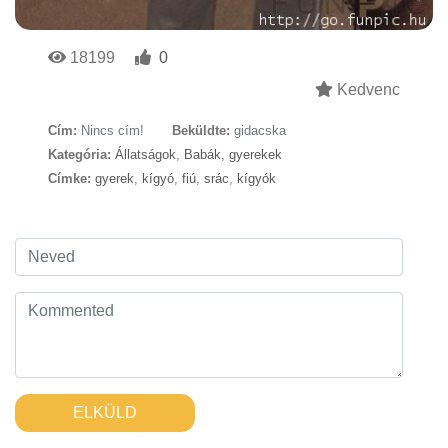
18199
0
Kedvenc
Cím:
Nincs cím!
Beküldte:
gidacska
Kategória:
Állatságok
,
Babák, gyerekek
Címke:
gyerek
,
kígyó
,
fiú
,
srác
,
kígyók
ELKÜLD