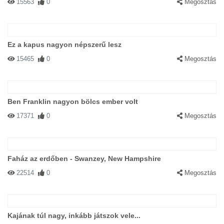
15563
0
Megosztás
Ez a kapus nagyon népszerű lesz
15465
0
Megosztás
Ben Franklin nagyon bölcs ember volt
17371
0
Megosztás
Faház az erdőben - Swanzey, New Hampshire
22514
0
Megosztás
Kajának túl nagy, inkább játszok vele...