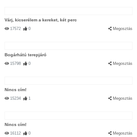
Várj, kicserélem a kereket, két perc
17572
0
Megosztás
Bogárhátú terepjáró
15798
0
Megosztás
Nincs cím!
15234
1
Megosztás
Nincs cím!
16112
0
Megosztás