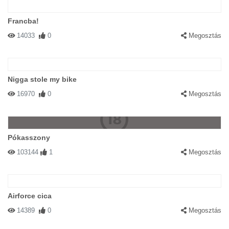
Francba!
14033
0
Megosztás
Nigga stole my bike
16970
0
Megosztás
Pókasszony
103144
1
Megosztás
Airforce cica
14389
0
Megosztás