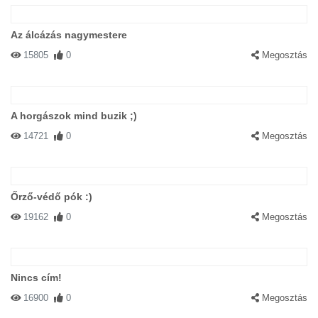
Az álcázás nagymestere
15805
0
Megosztás
A horgászok mind buzik ;)
14721
0
Megosztás
Őrző-védő pók :)
19162
0
Megosztás
Nincs cím!
16900
0
Megosztás