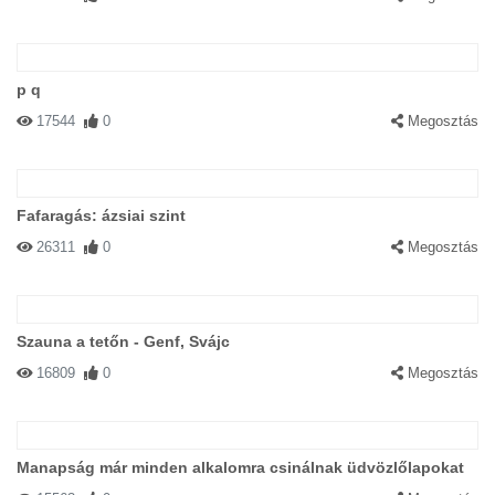
p q
17544
0
Megosztás
Fafaragás: ázsiai szint
26311
0
Megosztás
Szauna a tetőn - Genf, Svájc
16809
0
Megosztás
Manapság már minden alkalomra csinálnak üdvözlőlapokat