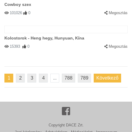
Cowboy szex
101026
0
Megosztás
Kolostorok - Heng hegy, Hunyuan, Kína
15393
0
Megosztás
1
2
3
4
...
788
789
Következő
Copyright DACE Zrt.