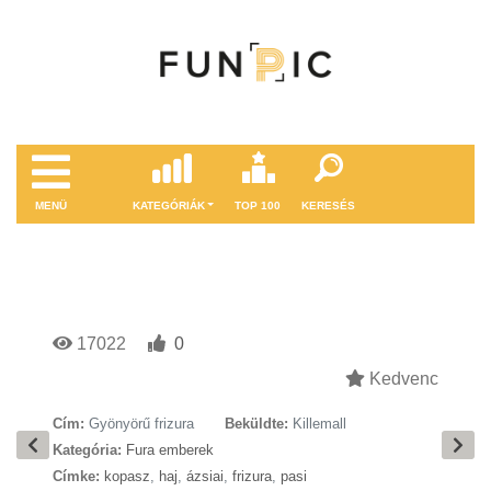
MENÜ
KATEGÓRIÁK
TOP 100
KERESÉS
17022
0
Kedvenc
Cím:
Gyönyörű frizura
Beküldte:
Killemall
Kategória:
Fura emberek
Címke:
kopasz
,
haj
,
ázsiai
,
frizura
,
pasi