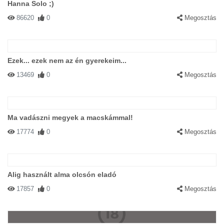
Hanna Solo ;)
86620
0
Megosztás
Ezek... ezek nem az én gyerekeim...
13469
0
Megosztás
Ma vadászni megyek a macskámmal!
17774
0
Megosztás
Alig használt alma olcsón eladó
17857
0
Megosztás