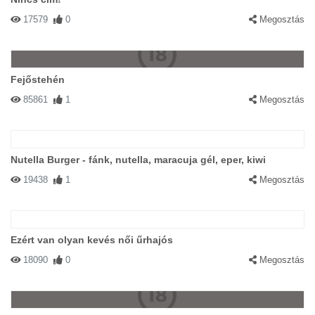
17579
0
Megosztás
Fejőstehén
85861
1
Megosztás
Nutella Burger - fánk, nutella, maracuja gél, eper, kiwi
19438
1
Megosztás
Ezért van olyan kevés női űrhajós
18090
0
Megosztás