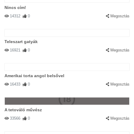
Nincs cím!
14312
0
Megosztás
Teleszart gatyák
16921
0
Megosztás
Amerikai torta angol belsővel
16433
0
Megosztás
A tetováló művész
33566
0
Megosztás