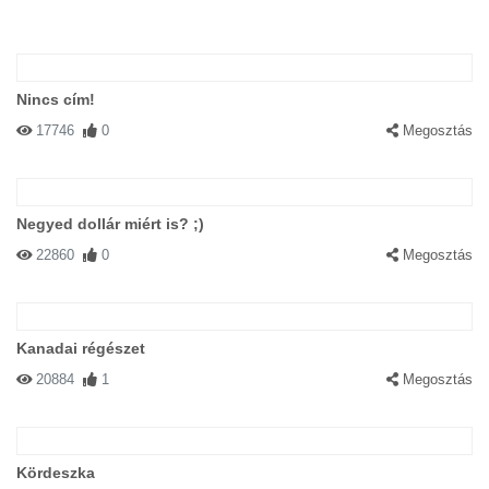
Nincs cím!
17746
0
Megosztás
Negyed dollár miért is? ;)
22860
0
Megosztás
Kanadai régészet
20884
1
Megosztás
Kördeszka