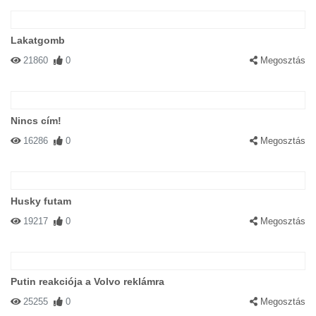
Lakatgomb
21860
0
Megosztás
Nincs cím!
16286
0
Megosztás
Husky futam
19217
0
Megosztás
Putin reakciója a Volvo reklámra
25255
0
Megosztás