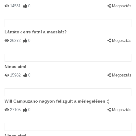
14531
0
Megosztás
Láttátok erre futni a macskát?
26272
0
Megosztás
Nincs cím!
15982
0
Megosztás
Will Campuzano nagyon felizgult a mérlegelésen ;)
27105
0
Megosztás
Nincs cím!