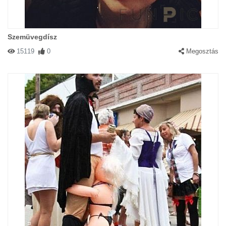
Szemüvegdísz
15119
0
Megosztás