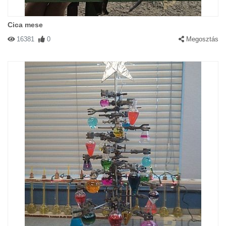
Cica mese
16381
0
Megosztás