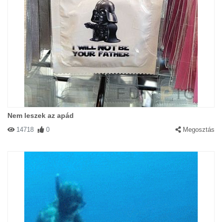
Nem leszek az apád
14718
0
Megosztás