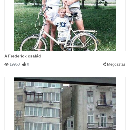
A Frederick család
19960
0
Megosztás