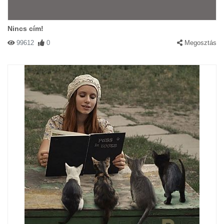
Nincs cím!
99612
0
Megosztás