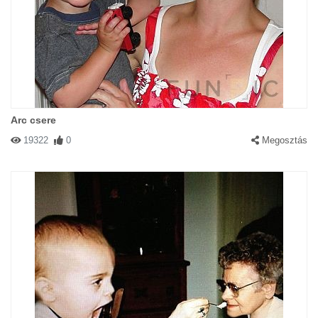
Arc csere
19322
0
Megosztás