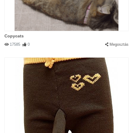
Copycats
17585
0
Megosztás