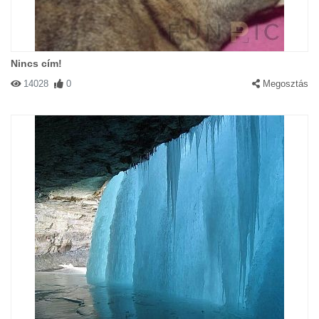
Nincs cím!
14028
0
Megosztás