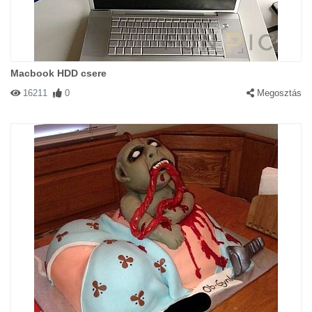
Macbook HDD csere
16211
0
Megosztás