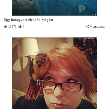
Egy befagyott vízesés mögött
15173
0
Megosztás