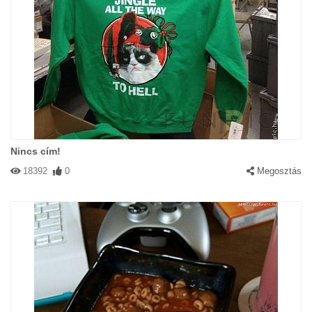
Nincs cím!
18392
0
Megosztás