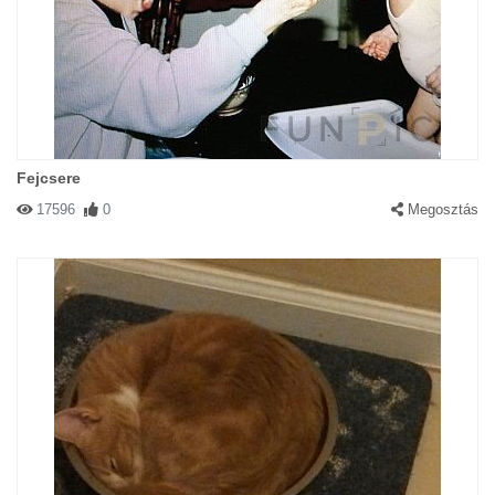
Fejcsere
17596
0
Megosztás