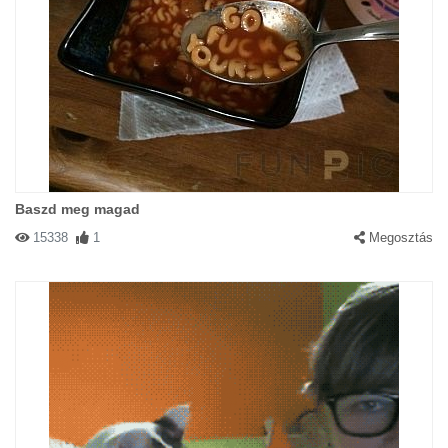
Baszd meg magad
15338
1
Megosztás