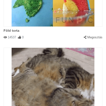
Föld torta
14537
0
Megosztás