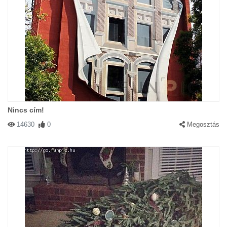
Nincs cím!
14630
0
Megosztás