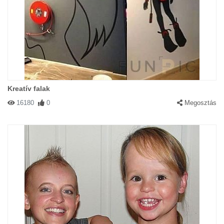
Kreatív falak
16180
0
Megosztás