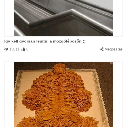
Így kell gyorsan lejutni a mozgólépcsőn ;)
15011
0
Megosztás