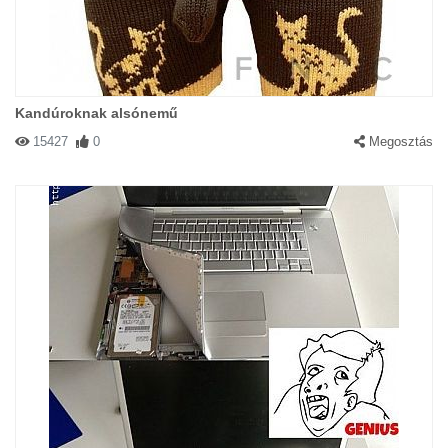
Kandúroknak alsónemű
15427
0
Megosztás