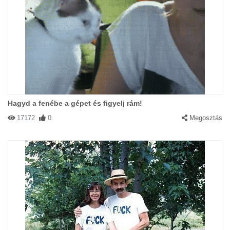
Hagyd a fenébe a gépet és figyelj rám!
17172
0
Megosztás