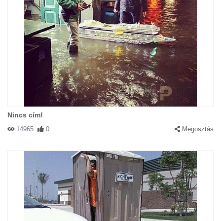
Nincs cím!
14965
0
Megosztás