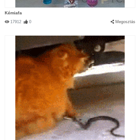
Kémiafa
17912
0
Megosztás