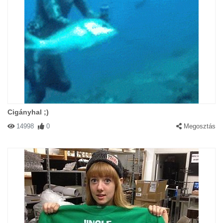
Cigányhal ;)
14998
0
Megosztás