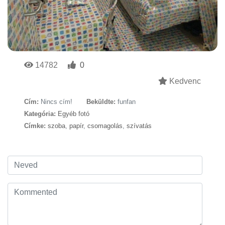
14782
0
Kedvenc
Cím:
Nincs cím!
Beküldte:
funfan
Kategória:
Egyéb fotó
Címke:
szoba
,
papír
,
csomagolás
,
szívatás