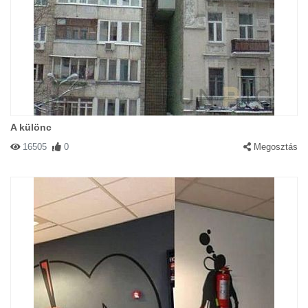
A különc
16505
0
Megosztás