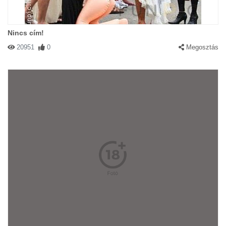
Nincs cím!
20951
0
Megosztás