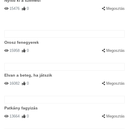
Nyisd ki a szemed!
15476
0
Megosztás
Orosz fenegyerek
15958
0
Megosztás
Elvan a beteg, ha játszik
16082
0
Megosztás
Patkány fagyizás
13664
0
Megosztás