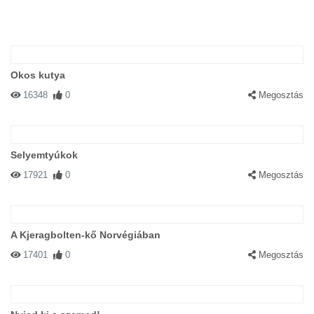
Okos kutya
16348
0
Megosztás
Selyemtyúkok
17921
0
Megosztás
A Kjeragbolten-kő Norvégiában
17401
0
Megosztás