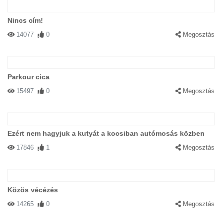
Nincs cím!
14077
0
Megosztás
Parkour cica
15497
0
Megosztás
Ezért nem hagyjuk a kutyát a kocsiban autómosás közben
17846
1
Megosztás
Közös vécézés
14265
0
Megosztás