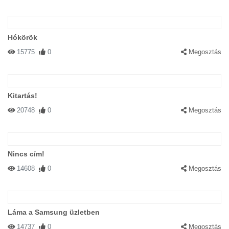
Hókörök
15775
0
Megosztás
Kitartás!
20748
0
Megosztás
Nincs cím!
14608
0
Megosztás
Láma a Samsung üzletben
14737
0
Megosztás