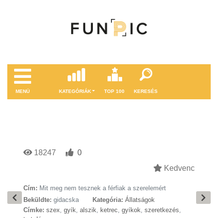
MENÜ
KATEGÓRIÁK
TOP 100
KERESÉS
18247
0
Kedvenc
Cím:
Mit meg nem tesznek a férfiak a szerelemért
Beküldte:
gidacska
Kategória:
Állatságok
Címke:
szex
,
gyík
,
alszik
,
ketrec
,
gyíkok
,
szeretkezés
,