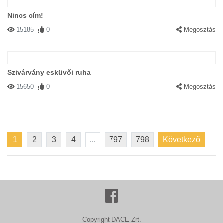
Nincs cím!
15185
0
Megosztás
Szivárvány esküvői ruha
15650
0
Megosztás
1
2
3
4
...
797
798
Következő
Copyright DACE Zrt.