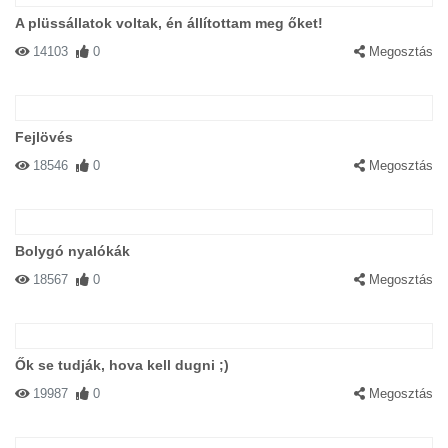
A plüssállatok voltak, én állítottam meg őket!
14103
0
Megosztás
Fejlövés
18546
0
Megosztás
Bolygó nyalókák
18567
0
Megosztás
Ők se tudják, hova kell dugni ;)
19987
0
Megosztás