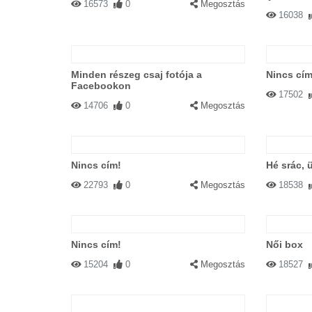
16573
0
Megosztás
16038
Minden részeg csaj fotója a
Nincs cím
Facebookon
17502
14706
0
Megosztás
Nincs cím!
Hé srác, 
22793
0
Megosztás
18538
Nincs cím!
Női box
15204
0
Megosztás
18527