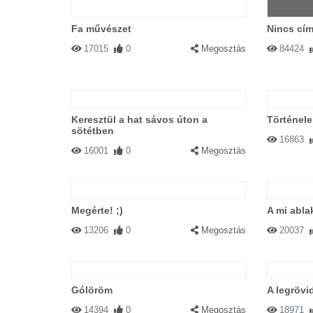
Fa művészet
Nincs cím
17015
0
Megosztás
84424
Keresztül a hat sávos úton a
Történele
sötétben
16863
16001
0
Megosztás
Megérte! ;)
A mi abl
13206
0
Megosztás
20037
Gólöröm
A legrövi
14394
0
Megosztás
18971