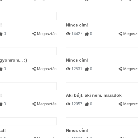
!
Nincs cím!
0
Megosztás
14427
0
Megosz
gyomrom... ;)
Nincs cím!
0
Megosztás
12531
0
Megosz
!
Aki bújt, aki nem, maradok
0
Megosztás
12957
0
Megosz
at!
Nincs cím!