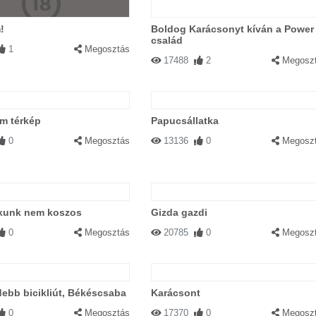
!
Boldog Karácsonyt kíván a Power
család
1
Megosztás
17488
2
Megosz
m térkép
Papucsállatka
0
Megosztás
13136
0
Megosz
akunk nem koszos
Gizda gazdi
0
Megosztás
20785
0
Megosz
debb bicikliút, Békéscsaba
Karácsont
0
Megosztás
17370
0
Megosz