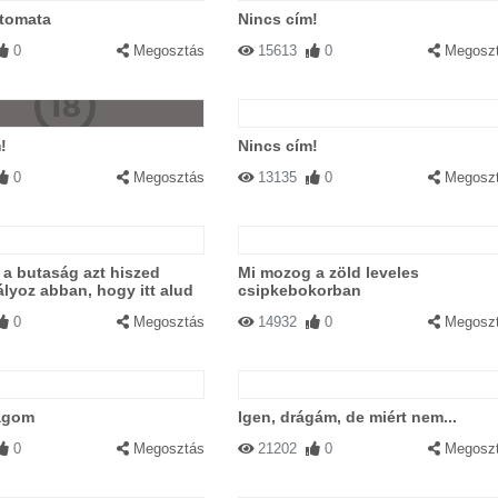
tomata
Nincs cím!
0
Megosztás
15613
0
Megosz
!
Nincs cím!
0
Megosztás
13135
0
Megosz
 a butaság azt hiszed
Mi mozog a zöld leveles
yoz abban, hogy itt alud
csipkebokorban
0
Megosztás
14932
0
Megosz
agom
Igen, drágám, de miért nem...
0
Megosztás
21202
0
Megosz