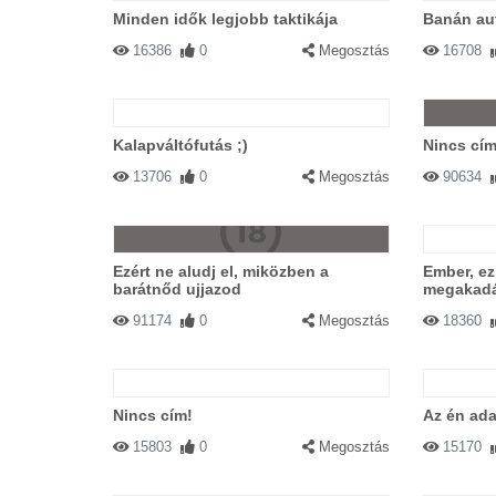
Minden idők legjobb taktikája
Banán au
16386
0
Megosztás
16708
Kalapváltófutás ;)
Nincs cím
13706
0
Megosztás
90634
Ezért ne aludj el, miközben a
Ember, ez
barátnőd ujjazod
megakadál
91174
0
Megosztás
18360
Nincs cím!
Az én ad
15803
0
Megosztás
15170