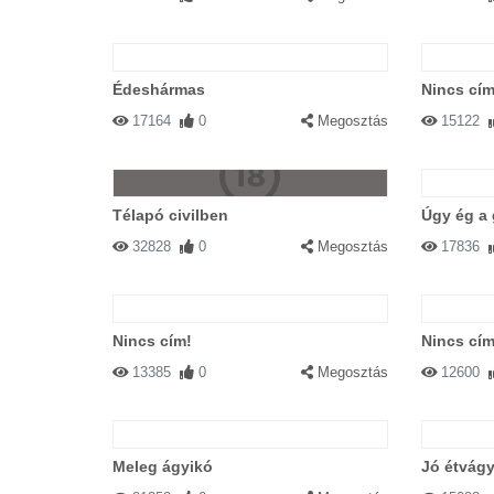
Édeshármas
Nincs cím
17164
0
Megosztás
15122
Télapó civilben
Úgy ég a 
32828
0
Megosztás
17836
Nincs cím!
Nincs cím
13385
0
Megosztás
12600
Meleg ágyikó
Jó étvágy