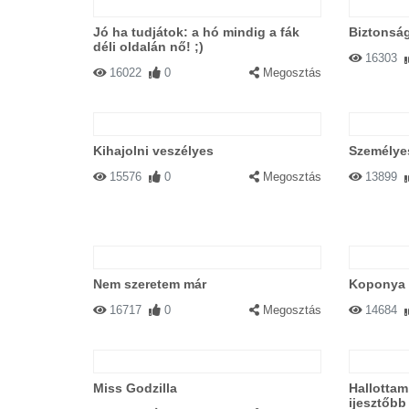
Jó ha tudjátok: a hó mindig a fák
Biztonság
déli oldalán nő! ;)
16303
16022
0
Megosztás
Kihajolni veszélyes
Személye
15576
0
Megosztás
13899
Nem szeretem már
Koponya 
16717
0
Megosztás
14684
Miss Godzilla
Hallottam
ijesztőbb 