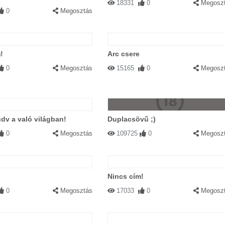
18331
0
Megosz
0
Megosztás
!
Arc csere
0
Megosztás
15165
0
Megosz
üdv a való világban!
Duplacsövű ;)
0
Megosztás
109725
0
Megosz
Nincs cím!
0
Megosztás
17033
0
Megosz