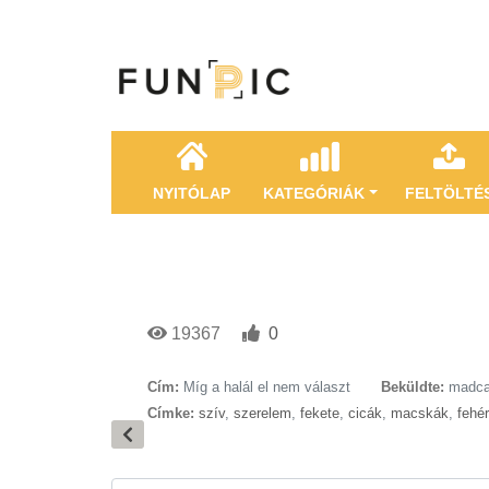
NYITÓLAP
KATEGÓRIÁK
FELTÖLTÉ
19367
0
Cím:
Míg a halál el nem választ
Beküldte:
madca
Címke:
szív
,
szerelem
,
fekete
,
cicák
,
macskák
,
fehér