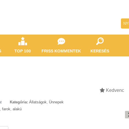
NY
S
TOP 100
FRISS KOMMENTEK
KERESÉS
Kedvenc
t
Kategória:
Állatságok
,
Ünnepek
,
farok
,
alakú