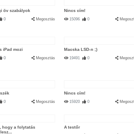
i öv szabályok
Nincs cím!
0
Megosztás
15096
0
Megosz
s iPad mozi
Macska LSD-n ;)
0
Megosztás
19491
0
Megosz
szék
Nincs cím!
0
Megosztás
15920
0
Megosz
, hogy a folytatás
A testőr
lesz...