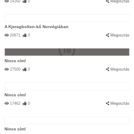
14160
0
Megosztás
A Kjeragbolten-kő Norvégiában
20871
0
Megosztás
Nincs cím!
27500
0
Megosztás
Nincs cím!
17462
0
Megosztás
Nincs cím!