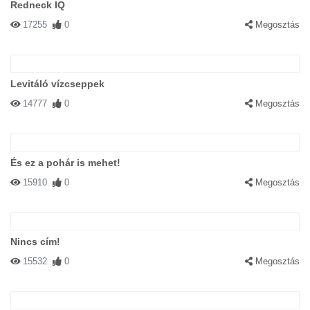
Redneck IQ
17255
0
Megosztás
Levitáló vízcseppek
14777
0
Megosztás
És ez a pohár is mehet!
15910
0
Megosztás
Nincs cím!
15532
0
Megosztás