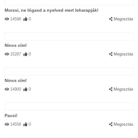
Morzsi, ne lógasd a nyelved mert leharapják!
14598
0
Megosztás
Nincs cím!
15287
0
Megosztás
Nincs cím!
14900
0
Megosztás
Pacsi!
14558
0
Megosztás