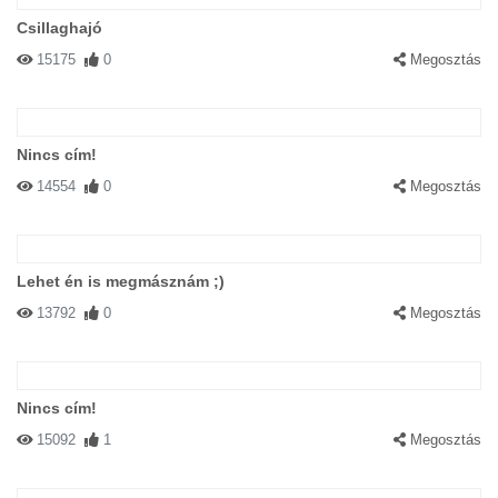
Csillaghajó
15175
0
Megosztás
Nincs cím!
14554
0
Megosztás
Lehet én is megmásznám ;)
13792
0
Megosztás
Nincs cím!
15092
1
Megosztás