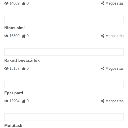
14089
0
Megosztás
Nincs cím!
16309
0
Megosztás
Rakott bevásárlók
15187
0
Megosztás
Eper parti
15904
0
Megosztás
Multitask