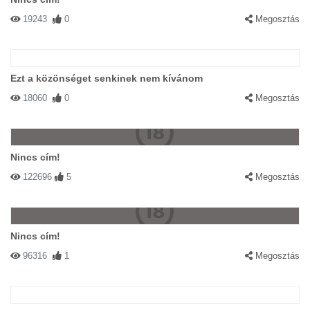
19243
0
Megosztás
Ezt a közönséget senkinek nem kívánom
18060
0
Megosztás
Nincs cím!
122696
5
Megosztás
Nincs cím!
96316
1
Megosztás