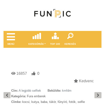
MENÜ
KATEGÓRIÁK
TOP 100
KERESÉS
16857
0
Kedvenc
Cím:
A legjobb selfiek
Beküldte:
kmfdm
Kategória:
Fura emberek
Címke:
kocsi
,
kutya
,
baba
,
tükör
,
fűnyíró
,
fotók
,
selfie