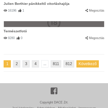
Julien Berthier pánikkeltő vitorláshajója
16196
1
Megosztás
Természetfotó
9280
0
Megosztás
1
2
3
4
...
811
812
Következő
Copyright DACE Zrt.