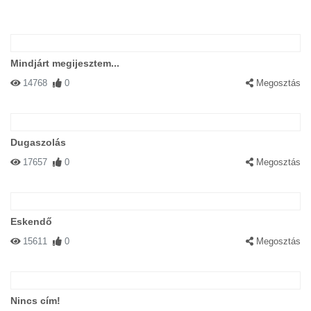
Mindjárt megijesztem...
14768
0
Megosztás
Dugaszolás
17657
0
Megosztás
Eskendő
15611
0
Megosztás
Nincs cím!