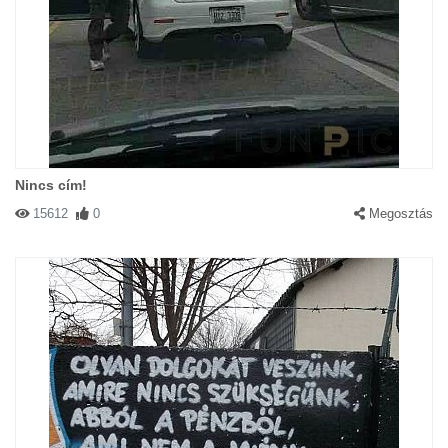
Nincs cím!
15612
0
Megosztás