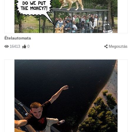
Ételautomata
16413
0
Megosztás