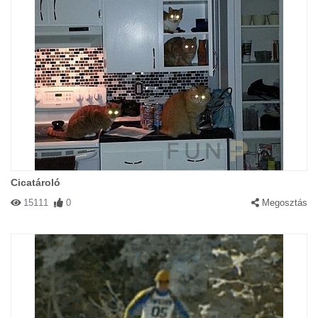
Cicatároló
15111
0
Megosztás