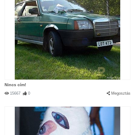
Nincs cím!
15667
0
Megosztás