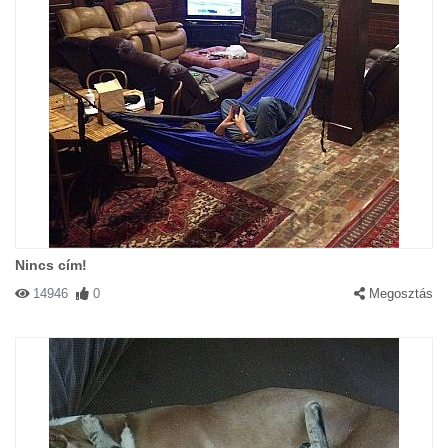
Nincs cím!
14946
0
Megosztás