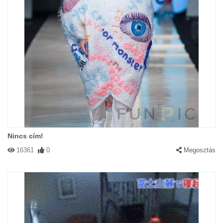
Nincs cím!
16361
0
Megosztás