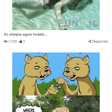
Az olimpia egyre furább...
17180
0
Megosztás