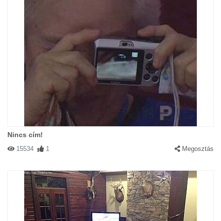
Nincs cím!
15534
1
Megosztás