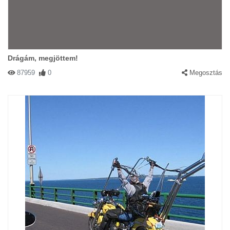
Drágám, megjöttem!
87959
0
Megosztás