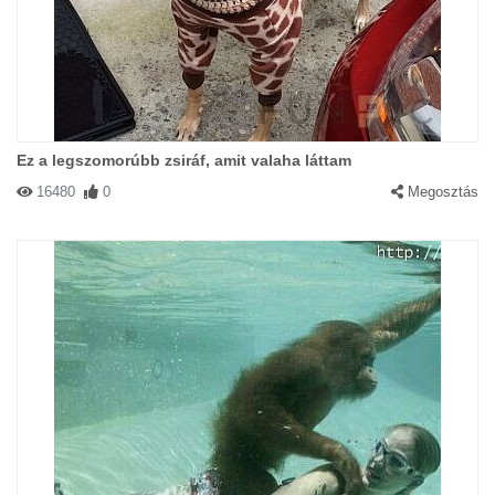
Ez a legszomorúbb zsiráf, amit valaha láttam
16480
0
Megosztás