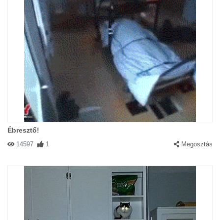
Ébresztő!
14597
1
Megosztás