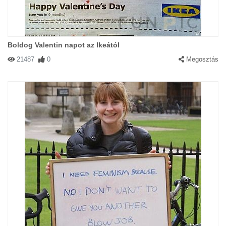
Boldog Valentin napot az Ikeától
21487
0
Megosztás