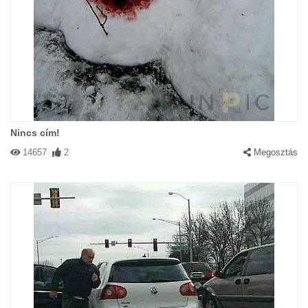
Nincs cím!
14657
2
Megosztás