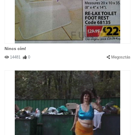
Nincs cím!
14481
0
Megosztás