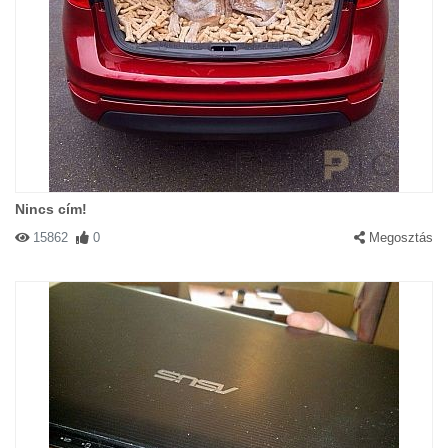
Nincs cím!
15862
0
Megosztás