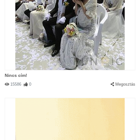
Nincs cím!
15586
0
Megosztás