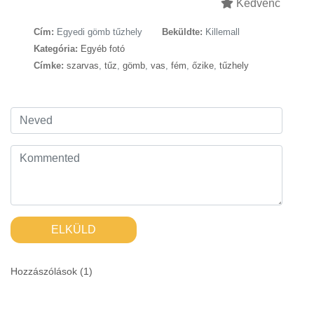
Kedvenc
Cím:
Egyedi gömb tűzhely
Beküldte:
Killemall
Kategória:
Egyéb fotó
Címke:
szarvas
,
tűz
,
gömb
,
vas
,
fém
,
őzike
,
tűzhely
ELKÜLD
Hozzászólások (
1
)