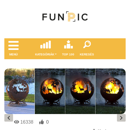
MENÜ
KATEGÓRIÁK
TOP 100
KERESÉS
16338
0