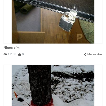
Nincs cím!
17153
0
Megosztás