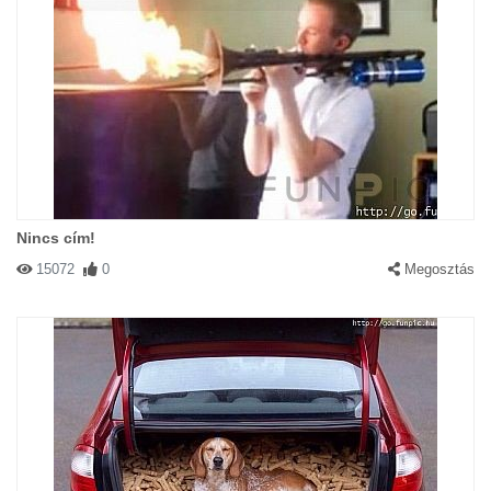
Nincs cím!
15072
0
Megosztás