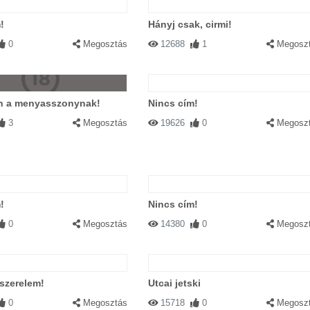
!
Hányj csak, cirmi!
0
Megosztás
12688
1
Megosz
n a menyasszonynak!
Nincs cím!
3
Megosztás
19626
0
Megosz
!
Nincs cím!
0
Megosztás
14380
0
Megosz
 szerelem!
Utcai jetski
0
Megosztás
15718
0
Megosz