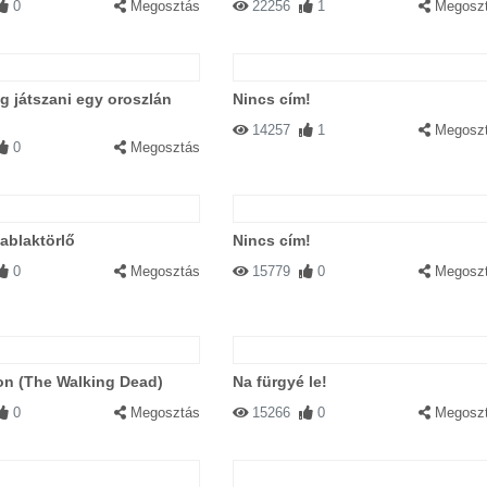
0
Megosztás
22256
1
Megosz
g játszani egy oroszlán
Nincs cím!
14257
1
Megosz
0
Megosztás
ablaktörlő
Nincs cím!
0
Megosztás
15779
0
Megosz
on (The Walking Dead)
Na fürgyé le!
0
Megosztás
15266
0
Megosz