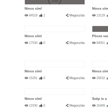
Nincs cím!
Nincs cím
84519
1
Megosztás
13129
Nincs cím!
Pöcse va
17530
0
Megosztás
94051
Nincs cím!
Nincs cím
15281
0
Megosztás
20632
Nincs cím!
Szép is a
13330
0
Megosztás
16499