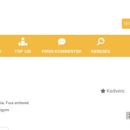
NY
S
TOP 100
FRISS KOMMENTEK
KERESÉS
Kedvenc
ia:
Fura emberek
ügyes