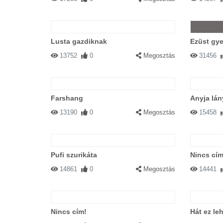
Lusta gazdiknak
Ezüst gye
13752
0
Megosztás
31456
Farshang
Anyja lán
13190
0
Megosztás
15458
Pufi szurikáta
Nincs cím
14861
0
Megosztás
14441
Nincs cím!
Hát ez le