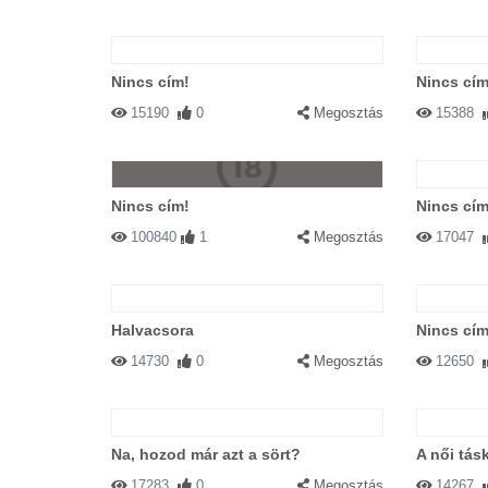
Nincs cím!
Nincs cím
15190
0
Megosztás
15388
Nincs cím!
Nincs cím
100840
1
Megosztás
17047
Halvacsora
Nincs cím
14730
0
Megosztás
12650
Na, hozod már azt a sört?
A női tás
17283
0
Megosztás
14267