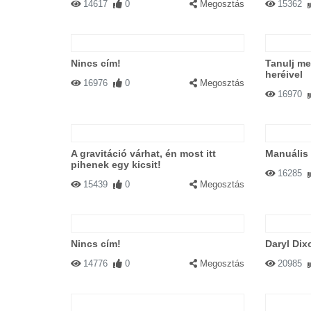
14617
0
Megosztás
15362
Nincs cím!
Tanulj me
heréivel
16976
0
Megosztás
16970
A gravitáció várhat, én most itt
Manuális 
pihenek egy kicsit!
16285
15439
0
Megosztás
Nincs cím!
Daryl Dix
14776
0
Megosztás
20985