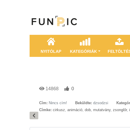
NYITÓLAP
KATEGÓRIÁK
FELTÖLTÉ
14868
0
Cím:
Nincs cím!
Beküldte:
dzsodzsi
Kategór
Címke:
cirkusz
,
animáció
,
dob
,
mutatvány
,
zsonglőr
,