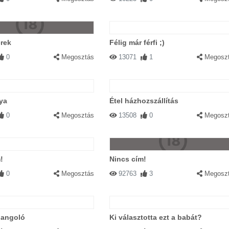
rek
Félig már férfi ;)
0
Megosztás
13071
1
Megosz
ya
Étel házhozszállítás
0
Megosztás
13508
0
Megosz
!
Nincs cím!
0
Megosztás
92763
3
Megosz
hangoló
Ki választotta ezt a babát?