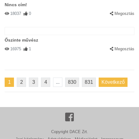
Nincs cím!
18037
0
Megosztás
Őszinte művész
16975
1
Megosztás
1
2
3
4
...
830
831
Következő
Copyright DACE Zrt.