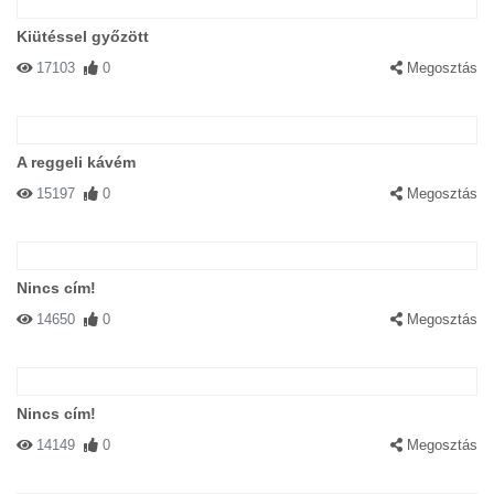
Kiütéssel győzött
17103
0
Megosztás
A reggeli kávém
15197
0
Megosztás
Nincs cím!
14650
0
Megosztás
Nincs cím!
14149
0
Megosztás