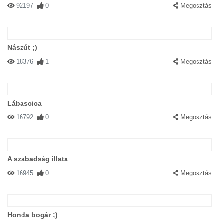
92197
0
Megosztás
Nászút ;)
18376
1
Megosztás
Lábascica
16792
0
Megosztás
A szabadság illata
16945
0
Megosztás
Honda bogár ;)