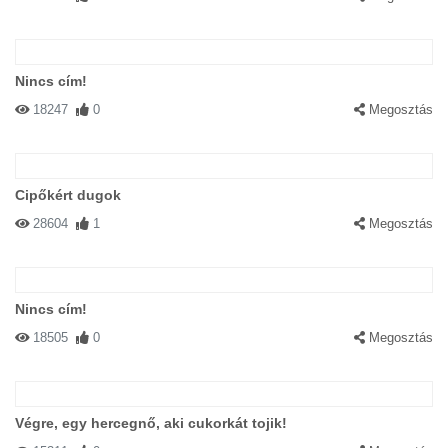
Nincs cím!
18247
0
Megosztás
Cipőkért dugok
28604
1
Megosztás
Nincs cím!
18505
0
Megosztás
Végre, egy hercegnő, aki cukorkát tojik!