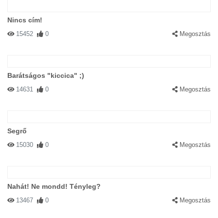
Nincs cím!
15452
0
Megosztás
Barátságos "kiccica" ;)
14631
0
Megosztás
Segrő
15030
0
Megosztás
Nahát! Ne mondd! Tényleg?
13467
0
Megosztás