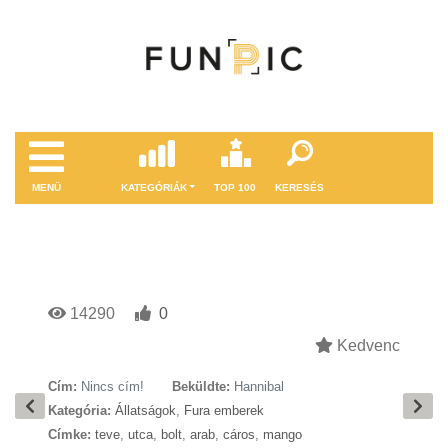
MENÜ
KATEGÓRIÁK
TOP 100
KERESÉS
14290
0
Kedvenc
Cím:
Nincs cím!
Beküldte:
Hannibal
Kategória:
Állatságok
,
Fura emberek
Címke:
teve
,
utca
,
bolt
,
arab
,
cáros
,
mango