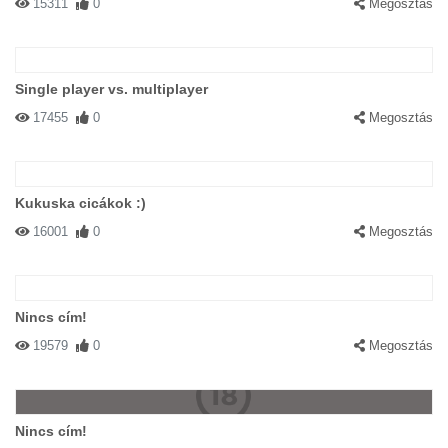
15311
0
Megosztás
Single player vs. multiplayer
17455
0
Megosztás
Kukuska cicákok :)
16001
0
Megosztás
Nincs cím!
19579
0
Megosztás
Nincs cím!