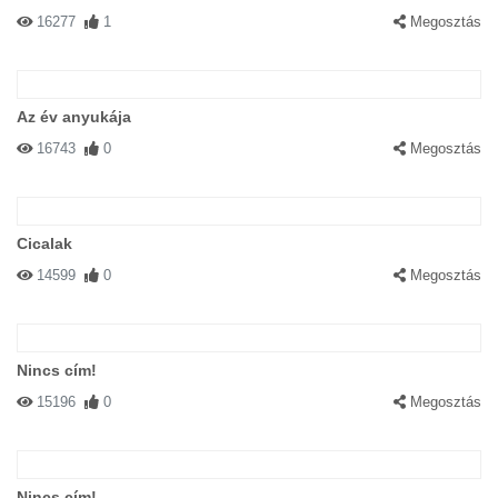
16277
1
Megosztás
Az év anyukája
16743
0
Megosztás
Cicalak
14599
0
Megosztás
Nincs cím!
15196
0
Megosztás
Nincs cím!