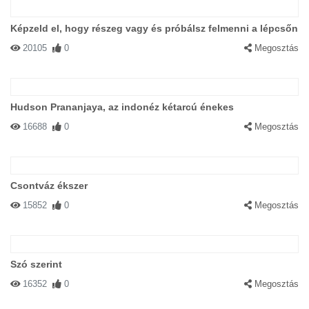
Képzeld el, hogy részeg vagy és próbálsz felmenni a lépcsőn
20105
0
Megosztás
Hudson Prananjaya, az indonéz kétarcú énekes
16688
0
Megosztás
Csontváz ékszer
15852
0
Megosztás
Szó szerint
16352
0
Megosztás