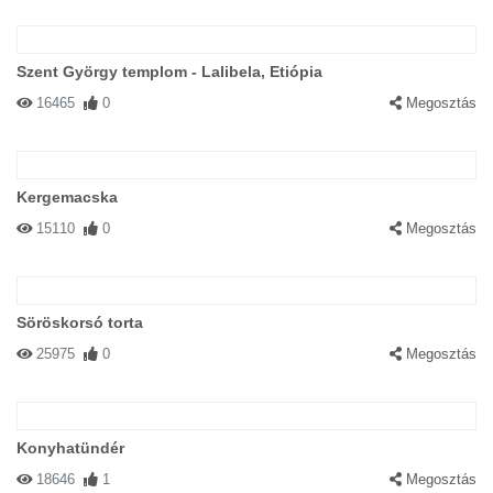
Szent György templom - Lalibela, Etiópia
16465
0
Megosztás
Kergemacska
15110
0
Megosztás
Söröskorsó torta
25975
0
Megosztás
Konyhatündér
18646
1
Megosztás