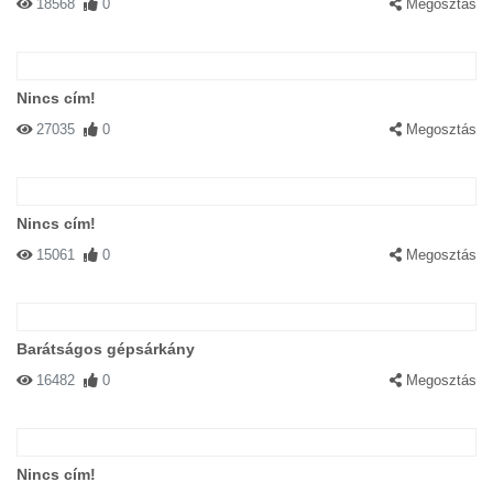
18568
0
Megosztás
Nincs cím!
27035
0
Megosztás
Nincs cím!
15061
0
Megosztás
Barátságos gépsárkány
16482
0
Megosztás
Nincs cím!