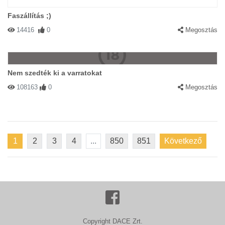
Faszállítás ;)
14416
0
Megosztás
Nem szedték ki a varratokat
108163
0
Megosztás
1
2
3
4
...
850
851
Következő
Copyright DACE Zrt.