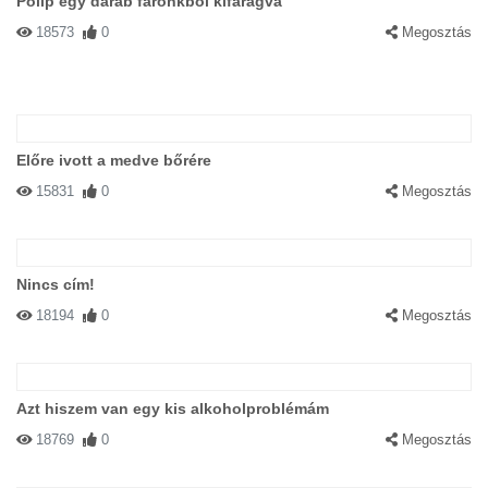
Polip egy darab farönkből kifaragva
18573
0
Megosztás
Előre ivott a medve bőrére
15831
0
Megosztás
Nincs cím!
18194
0
Megosztás
Azt hiszem van egy kis alkoholproblémám
18769
0
Megosztás