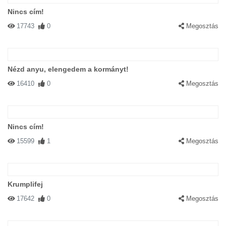
Nincs cím!
17743
0
Megosztás
Nézd anyu, elengedem a kormányt!
16410
0
Megosztás
Nincs cím!
15599
1
Megosztás
Krumplifej
17642
0
Megosztás