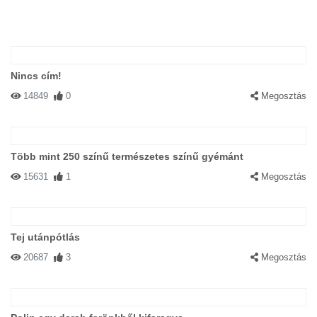
Nincs cím!
14849
0
Megosztás
Több mint 250 színű természetes színű gyémánt
15631
1
Megosztás
Tej utánpótlás
20687
3
Megosztás