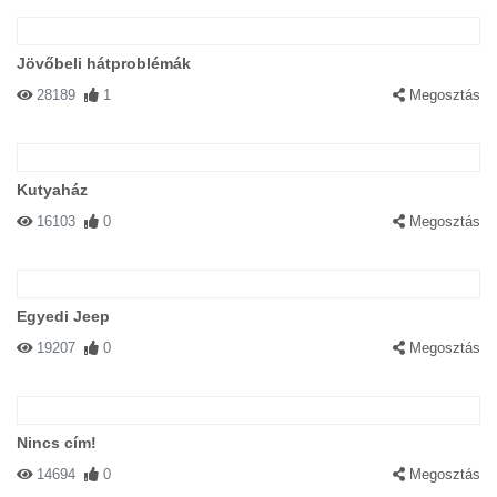
Jövőbeli hátproblémák
28189
1
Megosztás
Kutyaház
16103
0
Megosztás
Egyedi Jeep
19207
0
Megosztás
Nincs cím!
14694
0
Megosztás