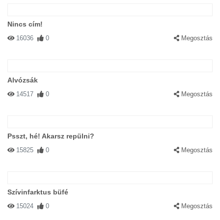
Nincs cím!
16036
0
Megosztás
Alvózsák
14517
0
Megosztás
Psszt, hé! Akarsz repülni?
15825
0
Megosztás
Szívinfarktus büfé
15024
0
Megosztás