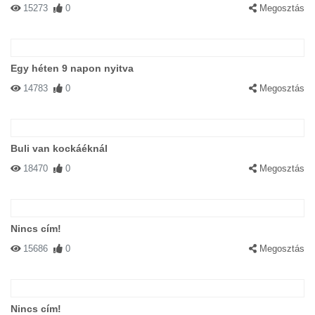
15273
0
Megosztás
Egy héten 9 napon nyitva
14783
0
Megosztás
Buli van kockáéknál
18470
0
Megosztás
Nincs cím!
15686
0
Megosztás
Nincs cím!