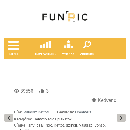
MENÜ
KATEGÓRIÁK
TOP 100
KERESÉS
39556
3
Kedvenc
Cím:
Válassz kettőt!
Beküldte:
DreamerX
Kategória:
Demotivációs plakátok
Címke:
lány
,
csaj
,
nők
,
kettőt
,
szingli
,
válassz
,
vonzó
,