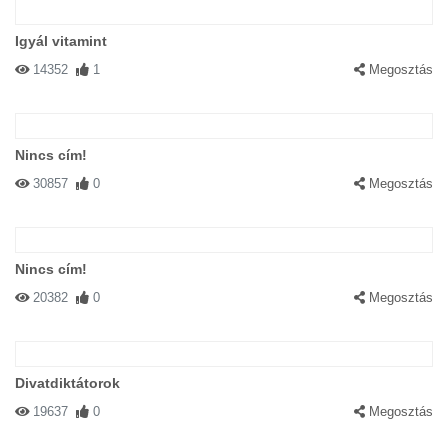
Igyál vitamint
14352
1
Megosztás
Nincs cím!
30857
0
Megosztás
Nincs cím!
20382
0
Megosztás
Divatdiktátorok
19637
0
Megosztás