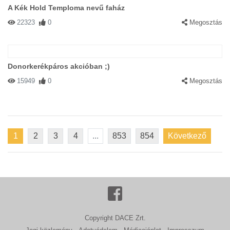
A Kék Hold Temploma nevű faház
22323
0
Megosztás
Donorkerékpáros akcióban ;)
15949
0
Megosztás
1
2
3
4
...
853
854
Következő
Copyright DACE Zrt.