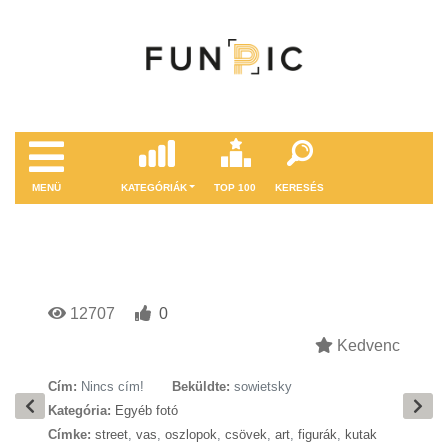
MENÜ
KATEGÓRIÁK
TOP 100
KERESÉS
12707
0
Kedvenc
Cím:
Nincs cím!
Beküldte:
sowietsky
Kategória:
Egyéb fotó
Címke:
street
,
vas
,
oszlopok
,
csövek
,
art
,
figurák
,
kutak