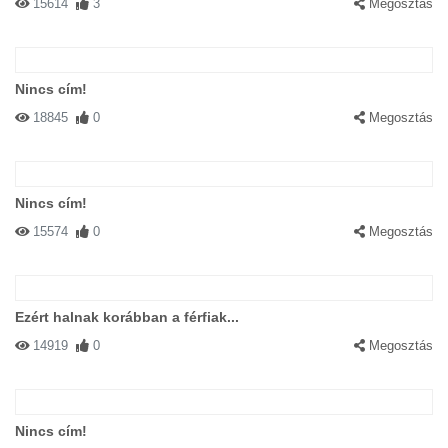
15614
3
Megosztás
Nincs cím!
18845
0
Megosztás
Nincs cím!
15574
0
Megosztás
Ezért halnak korábban a férfiak...
14919
0
Megosztás
Nincs cím!