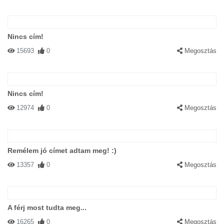
Nincs cím!
15693
0
Megosztás
Nincs cím!
12974
0
Megosztás
Remélem jó címet adtam meg! :)
13357
0
Megosztás
A férj most tudta meg...
16265
0
Megosztás