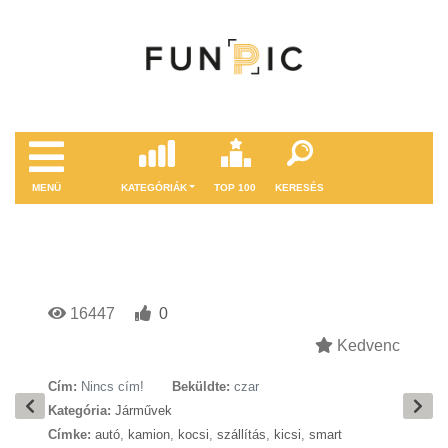
MENÜ
KATEGÓRIÁK
TOP 100
KERESÉS
16447
0
Kedvenc
Cím:
Nincs cím!
Beküldte:
czar
Kategória:
Járművek
Címke:
autó
,
kamion
,
kocsi
,
szállítás
,
kicsi
,
smart