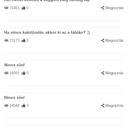
15491
0
Megosztás
Ha nincs kakitündér, akkor ki az a táblán? ;)
23173
0
Megosztás
Nincs cím!
14091
0
Megosztás
Nincs cím!
14048
0
Megosztás