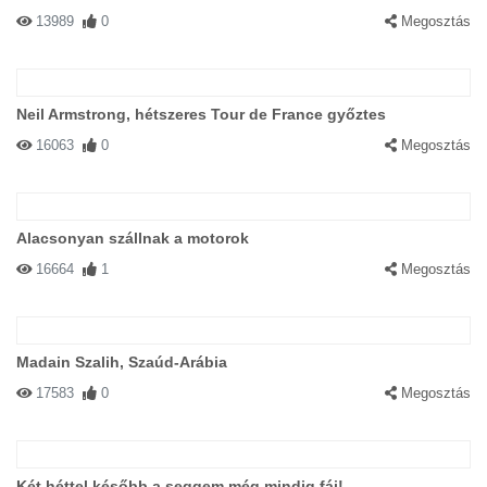
13989
0
Megosztás
Neil Armstrong, hétszeres Tour de France győztes
16063
0
Megosztás
Alacsonyan szállnak a motorok
16664
1
Megosztás
Madain Szalih, Szaúd-Arábia
17583
0
Megosztás
Két héttel később a seggem még mindig fáj!