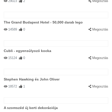
29023
2
Megosztás
The Grand Budapest Hotel - 50,000 darab lego
14589
0
Megosztás
Cubli - egyensúlyozó kocka
15124
0
Megosztás
Stephen Hawking és John Oliver
18572
1
Megosztás
A szomszéd új kerti dekorációja