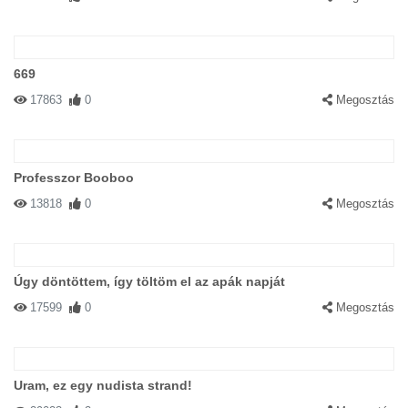
669
17863
0
Megosztás
Professzor Booboo
13818
0
Megosztás
Úgy döntöttem, így töltöm el az apák napját
17599
0
Megosztás
Uram, ez egy nudista strand!