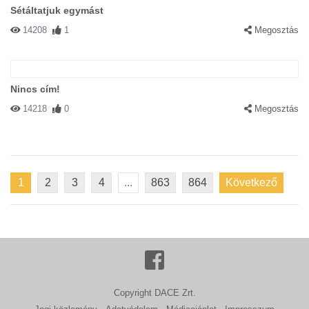
Sétáltatjuk egymást
14208
1
Megosztás
Nincs cím!
14218
0
Megosztás
1
2
3
4
...
863
864
Következő
Copyright DACE Zrt.