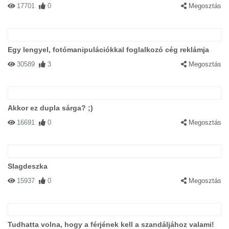
17701
0
Megosztás
Egy lengyel, fotómanipulációkkal foglalkozó cég reklámja
30589
3
Megosztás
Akkor ez dupla sárga? ;)
16691
0
Megosztás
Slagdeszka
15937
0
Megosztás
Tudhatta volna, hogy a férjének kell a szandáljához valami!