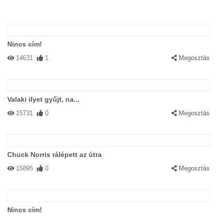
Nincs cím!
14631
1
Megosztás
Valaki ilyet gyűjt, na...
15731
0
Megosztás
Chuck Norris rálépett az útra
15895
0
Megosztás
Nincs cím!