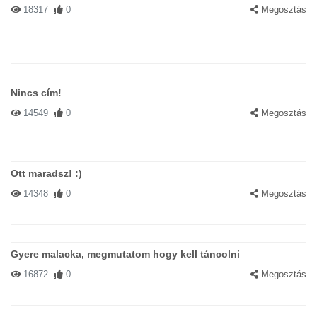
18317
0
Megosztás
Nincs cím!
14549
0
Megosztás
Ott maradsz! :)
14348
0
Megosztás
Gyere malacka, megmutatom hogy kell táncolni
16872
0
Megosztás