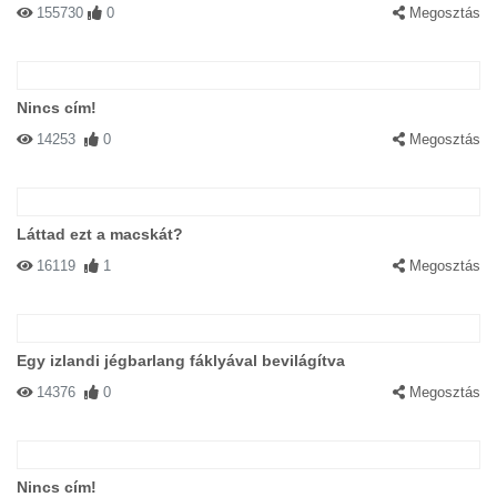
155730
0
Megosztás
Nincs cím!
14253
0
Megosztás
Láttad ezt a macskát?
16119
1
Megosztás
Egy izlandi jégbarlang fáklyával bevilágítva
14376
0
Megosztás
Nincs cím!