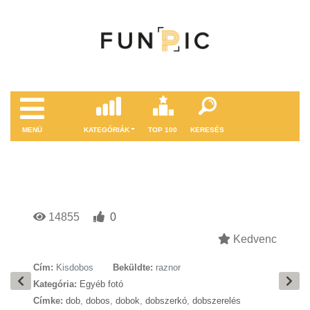
MENÜ
KATEGÓRIÁK
TOP 100
KERESÉS
14855
0
Kedvenc
Cím:
Kisdobos
Beküldte:
raznor
Kategória:
Egyéb fotó
Címke:
dob
,
dobos
,
dobok
,
dobszerkó
,
dobszerelés