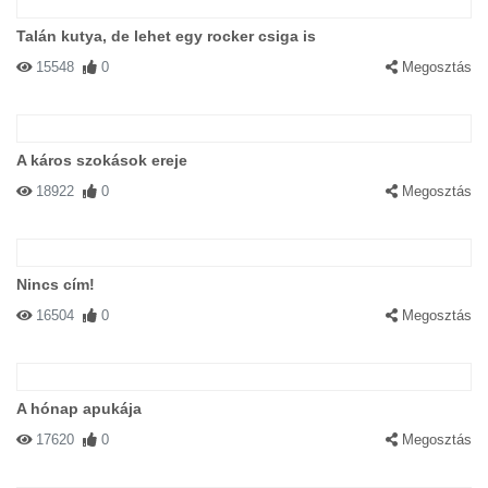
Talán kutya, de lehet egy rocker csiga is
15548
0
Megosztás
A káros szokások ereje
18922
0
Megosztás
Nincs cím!
16504
0
Megosztás
A hónap apukája
17620
0
Megosztás