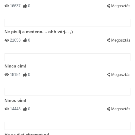
16637
0
Megosztás
Ne pisilj a medenc.... ohh várj... ;)
21053
0
Megosztás
Nincs cím!
18184
0
Megosztás
Nincs cím!
14448
0
Megosztás
Ha az élet citromot ad...