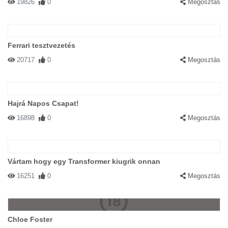
19826
0
Megosztás
Ferrari tesztvezetés
20717
0
Megosztás
Hajrá Napos Csapat!
16898
0
Megosztás
Vártam hogy egy Transformer kiugrik onnan
16251
0
Megosztás
Chloe Foster