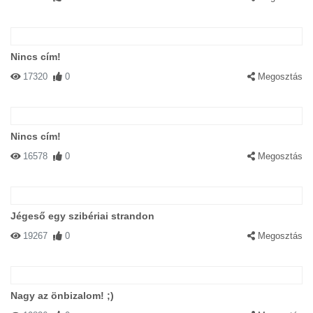
Nincs cím!
17320
0
Megosztás
Nincs cím!
16578
0
Megosztás
Jégeső egy szibériai strandon
19267
0
Megosztás
Nagy az önbizalom! ;)