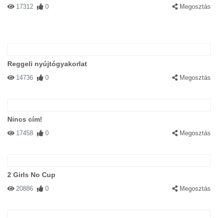
17312
0
Megosztás
Reggeli nyújtógyakorlat
14736
0
Megosztás
Nincs cím!
17458
0
Megosztás
2 Girls No Cup
20886
0
Megosztás