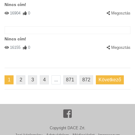
Nincs cím!
16904
0
Megosztás
Nincs cím!
16155
0
Megosztás
1
2
3
4
...
871
872
Következő
Copyright DACE Zrt.