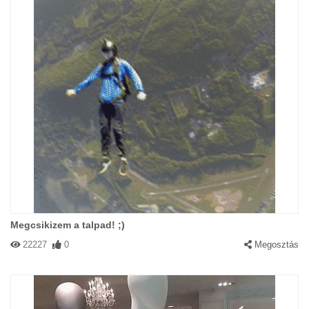
Megcsikizem a talpad! ;)
22227
0
Megosztás