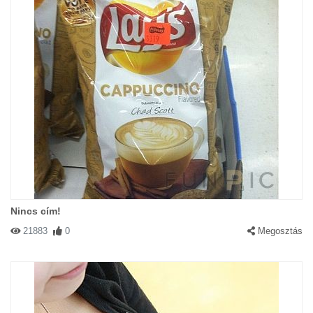
Nincs cím!
21883
0
Megosztás