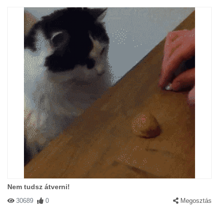
Nem tudsz átverni!
30689
0
Megosztás