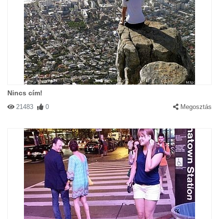
Nincs cím!
21483
0
Megosztás