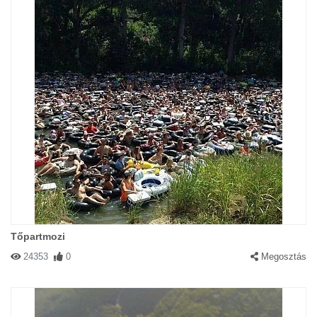
Tőpartmozi
24353
0
Megosztás