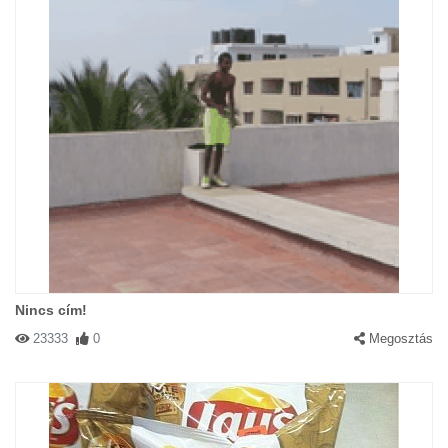
Nincs cím!
23333
0
Megosztás