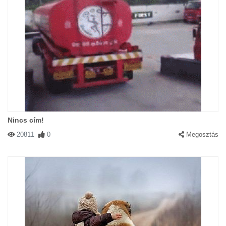
Nincs cím!
20811
0
Megosztás