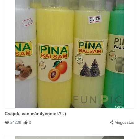
Csajok, van már ilyenetek? :)
24208
0
Megosztás