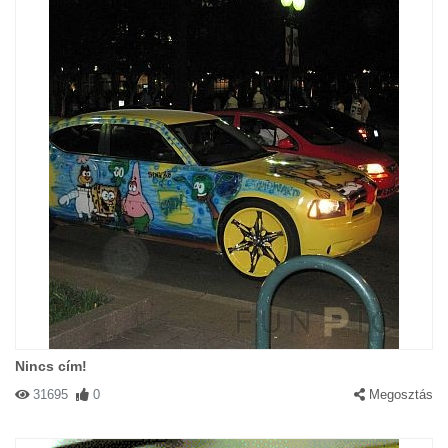
Nincs cím!
31695
0
Megosztás