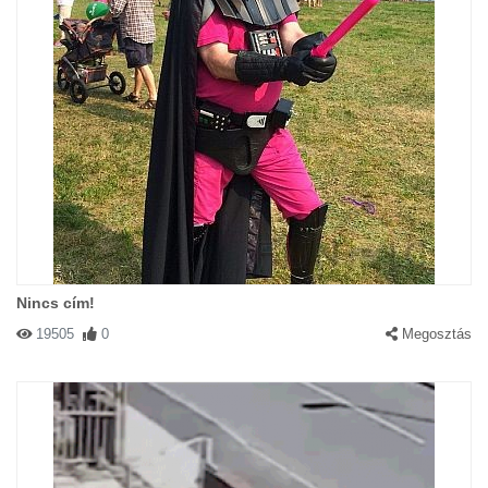
Nincs cím!
19505
0
Megosztás