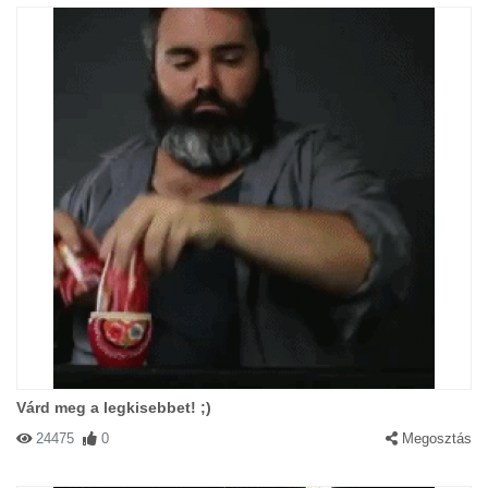
Várd meg a legkisebbet! ;)
24475
0
Megosztás