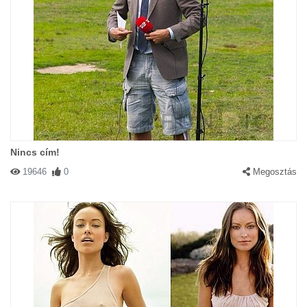
Nincs cím!
19646
0
Megosztás