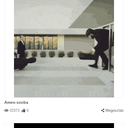
Ames-szoba
33373
0
Megosztás