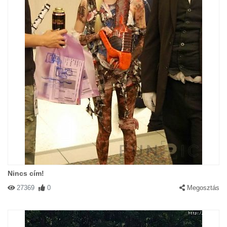
Nincs cím!
27369
0
Megosztás