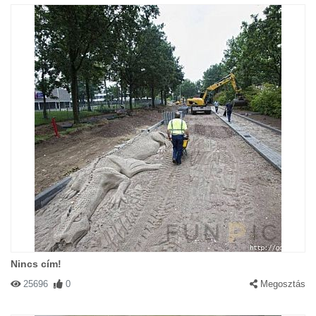
Nincs cím!
25696
0
Megosztás