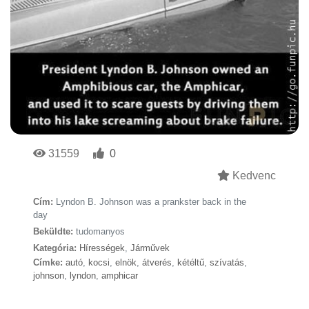
31559
0
Kedvenc
Cím:
Lyndon B. Johnson was a prankster back in the
day
Beküldte:
tudomanyos
Kategória:
Hírességek
,
Járművek
Címke:
autó
,
kocsi
,
elnök
,
átverés
,
kétéltű
,
szívatás
,
johnson
,
lyndon
,
amphicar