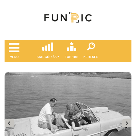
MENÜ
KATEGÓRIÁK
TOP 100
KERESÉS