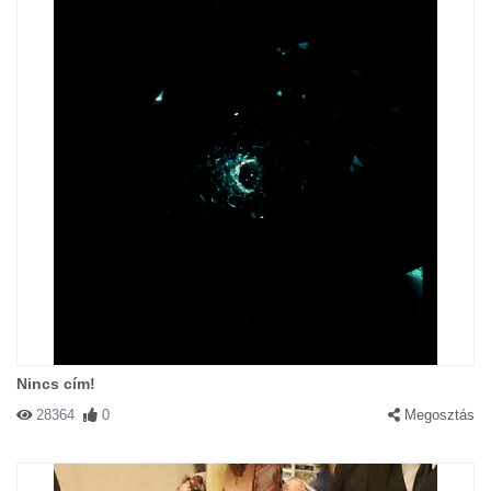
Nincs cím!
28364
0
Megosztás