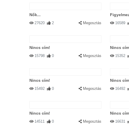
Nők...
Figyelme
27620
2
Megosztás
16589
Nincs cím!
Nincs cím
15798
0
Megosztás
15352
Nincs cím!
Nincs cím
15492
0
Megosztás
16492
Nincs cím!
Nincs cím
14511
0
Megosztás
16631