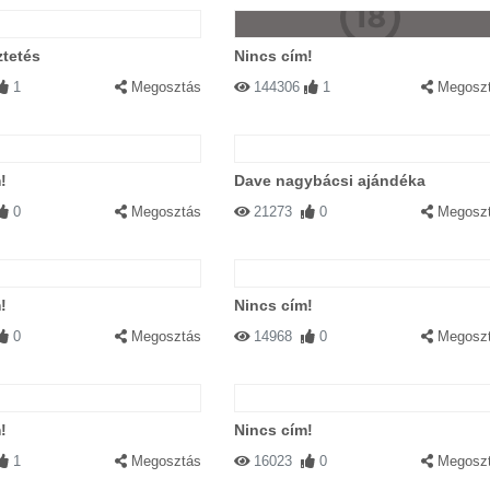
ztetés
Nincs cím!
1
Megosztás
144306
1
Megosz
!
Dave nagybácsi ajándéka
0
Megosztás
21273
0
Megosz
!
Nincs cím!
0
Megosztás
14968
0
Megosz
!
Nincs cím!
1
Megosztás
16023
0
Megosz