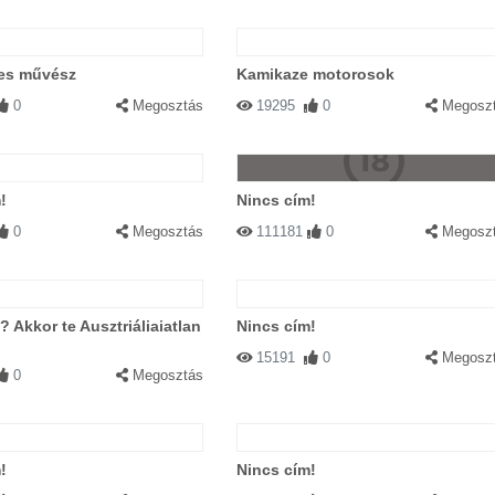
es művész
Kamikaze motorosok
0
Megosztás
19295
0
Megosz
!
Nincs cím!
0
Megosztás
111181
0
Megosz
? Akkor te Ausztriáliaiatlan
Nincs cím!
15191
0
Megosz
0
Megosztás
!
Nincs cím!