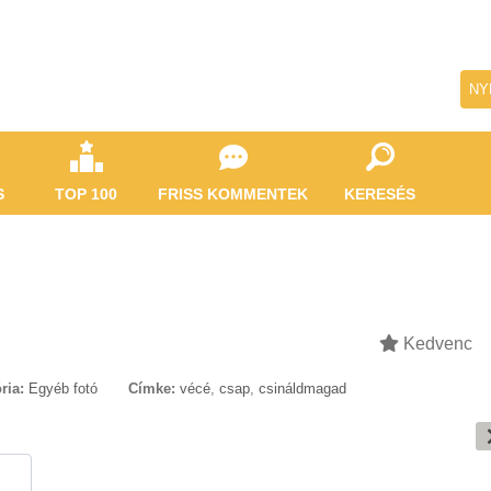
NY
S
TOP 100
FRISS KOMMENTEK
KERESÉS
Kedvenc
ria:
Egyéb fotó
Címke:
vécé
,
csap
,
csináldmagad