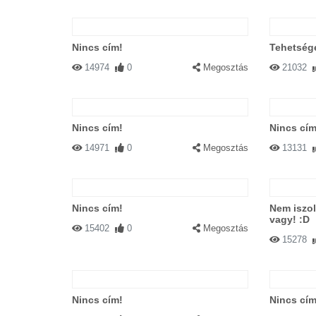
Nincs cím!
Tehetség
14974
0
Megosztás
21032
Nincs cím!
Nincs cím
14971
0
Megosztás
13131
Nincs cím!
Nem iszol
vagy! :D
15402
0
Megosztás
15278
Nincs cím!
Nincs cím