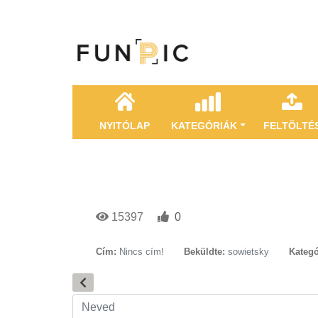
NYITÓLAP
KATEGÓRIÁK
FELTÖLTÉ
15397
0
Cím:
Nincs cím!
Beküldte:
sowietsky
Kategó