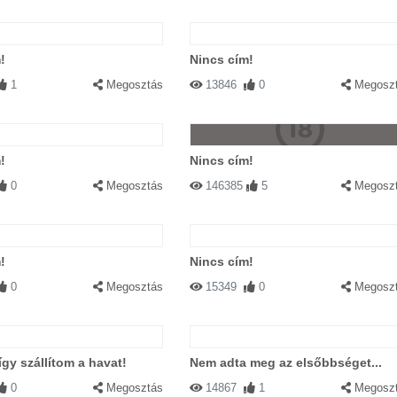
!
Nincs cím!
1
Megosztás
13846
0
Megosz
!
Nincs cím!
0
Megosztás
146385
5
Megosz
!
Nincs cím!
0
Megosztás
15349
0
Megosz
így szállítom a havat!
Nem adta meg az elsőbbséget...
0
Megosztás
14867
1
Megosz