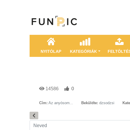
NYITÓLAP
KATEGÓRIÁK
FELTÖLTÉ
14586
0
Cím:
Az anyósom...
Beküldte:
dzsodzsi
Kate