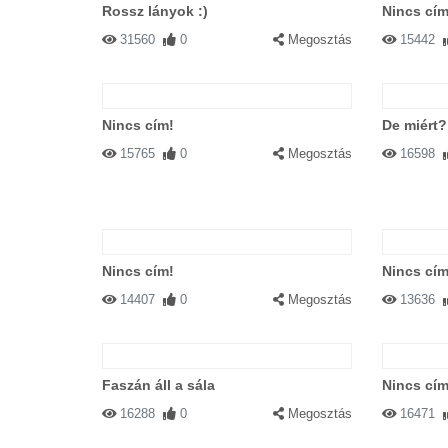
Rossz lányok :)
Nincs cím
31560
0
Megosztás
15442
Nincs cím!
De miért?
15765
0
Megosztás
16598
Nincs cím!
Nincs cím
14407
0
Megosztás
13636
Faszán áll a sála
Nincs cím
16288
0
Megosztás
16471