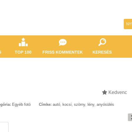
NY
S
TOP 100
FRISS KOMMENTEK
KERESÉS
Kedvenc
gória:
Egyéb fotó
Címke:
autó
,
kocsi
,
szörny
,
lény
,
anyósülés