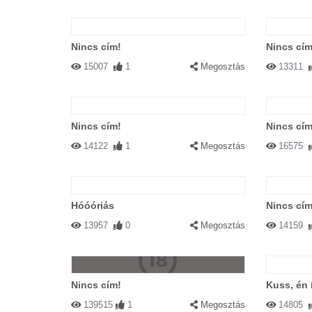
Nincs cím!
Nincs cím
15007
1
Megosztás
13311
Nincs cím!
Nincs cím
14122
1
Megosztás
16575
Hóóóriás
Nincs cím
13957
0
Megosztás
14159
Nincs cím!
Kuss, én 
139515
1
Megosztás
14805