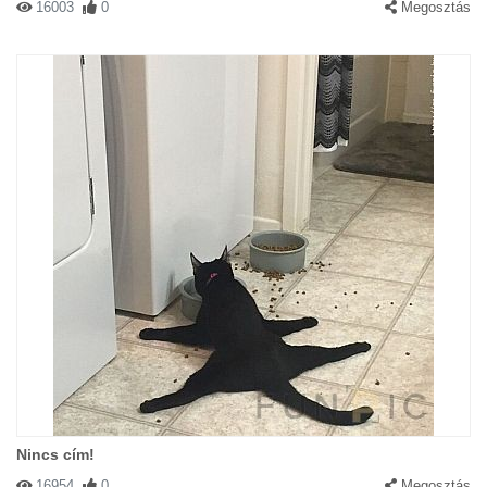
16003
0
Megosztás
Nincs cím!
16954
0
Megosztás