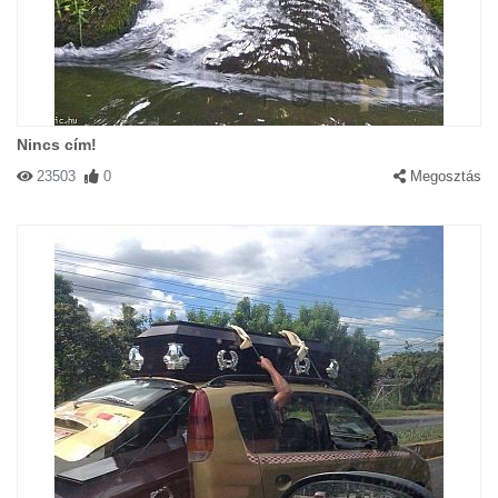
Nincs cím!
23503
0
Megosztás