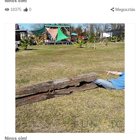
Nincs cím!
18375
0
Megosztás
Nincs cím!