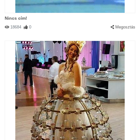
Nincs cím!
18684
0
Megosztás