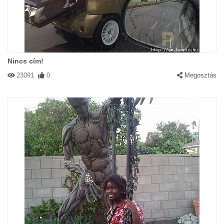
Nincs cím!
23091
0
Megosztás