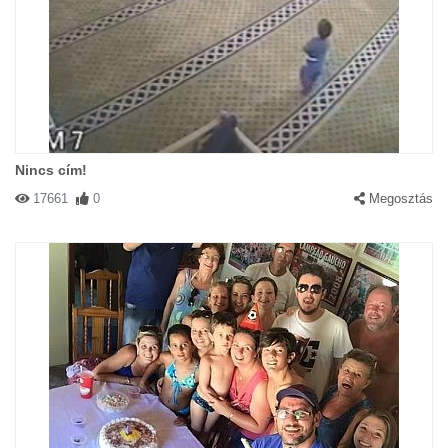
Nincs cím!
17661
0
Megosztás