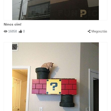
Nincs cím!
16858
0
Megosztás