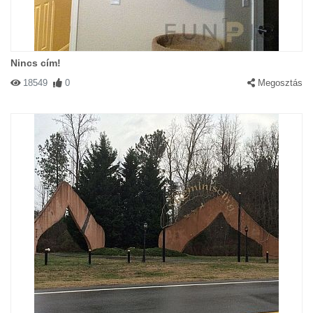
Nincs cím!
18549
0
Megosztás