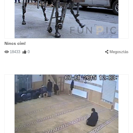
Nincs cím!
18433
0
Megosztás