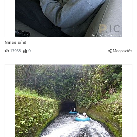
Nincs cím!
17968
0
Megosztás