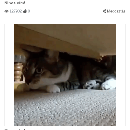
Nincs cím!
127902
0
Megosztás