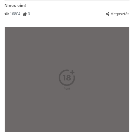
Nincs cím!
16804
0
Megosztás