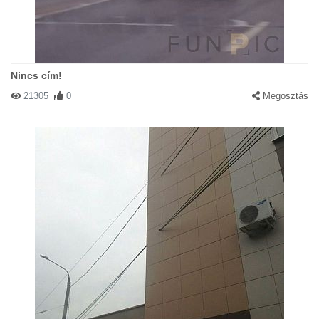
Nincs cím!
21305
0
Megosztás