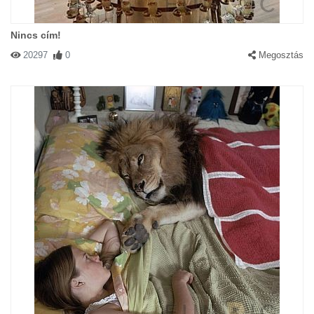
Nincs cím!
20297
0
Megosztás