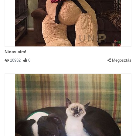
Nincs cím!
18932
0
Megosztás