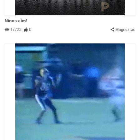
Nincs cím!
17723
0
Megosztás