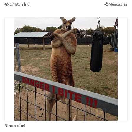
17491
0
Megosztás
Nincs cím!