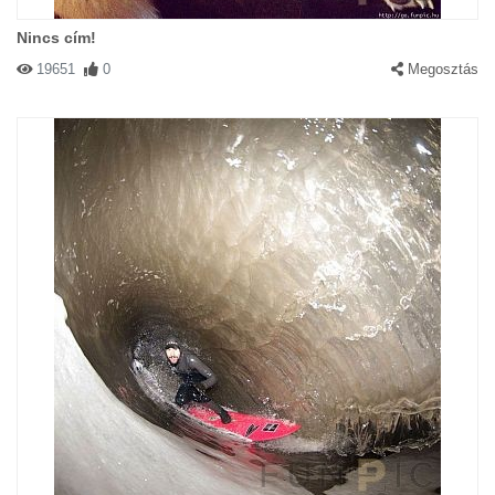
Nincs cím!
19651
0
Megosztás