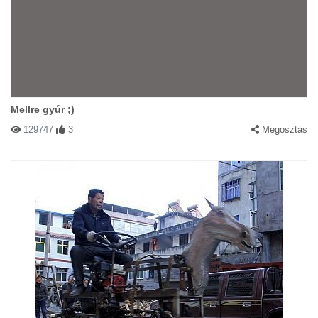
Mellre gyúr ;)
129747
3
Megosztás