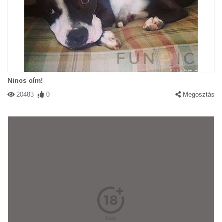
Nincs cím!
20483
0
Megosztás