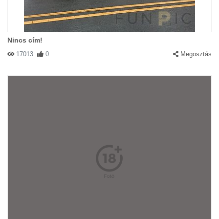
Nincs cím!
17013
0
Megosztás