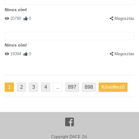
Nincs cím!
20790
0
Megosztás
Nincs cím!
19394
0
Megosztás
1
2
3
4
...
897
898
Következő
Copyright DACE Zrt.