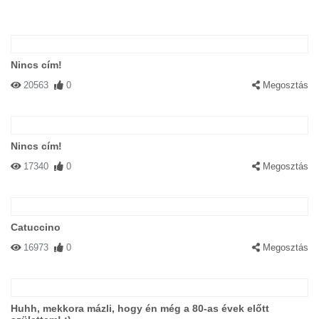
Nincs cím!
20563
0
Megosztás
Nincs cím!
17340
0
Megosztás
Catuccino
16973
0
Megosztás
Huhh, mekkora mázli, hogy én még a 80-as évek előtt