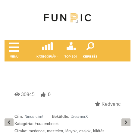
MENÜ
KATEGÓRIÁK
TOP 100
KERESÉS
30945
0
Kedvenc
Cím:
Nincs cím!
Beküldte:
DreamerX
Kategória:
Fura emberek
Címke:
medence
,
meztelen
,
lányok
,
csajok
,
kilátás