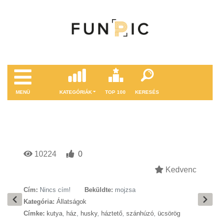
MENÜ
KATEGÓRIÁK
TOP 100
KERESÉS
10224
0
Kedvenc
Cím:
Nincs cím!
Beküldte:
mojzsa
Kategória:
Állatságok
Címke:
kutya
,
ház
,
husky
,
háztető
,
szánhúzó
,
ücsörög