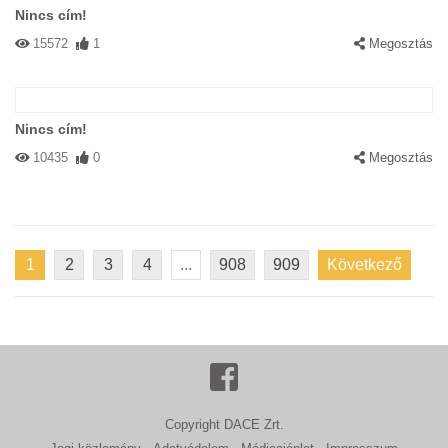
Nincs cím!
15572
1
Megosztás
Nincs cím!
10435
0
Megosztás
1
2
3
4
...
908
909
Következő
Copyright DACE Zrt.