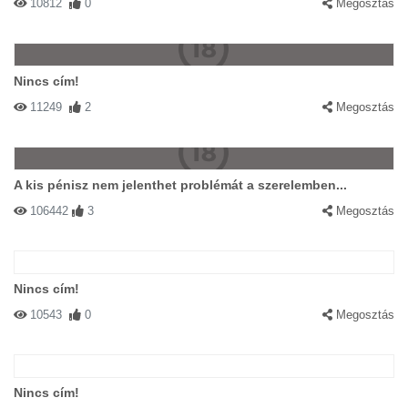
10812
0
Megosztás
Nincs cím!
11249
2
Megosztás
A kis pénisz nem jelenthet problémát a szerelemben...
106442
3
Megosztás
Nincs cím!
10543
0
Megosztás
Nincs cím!