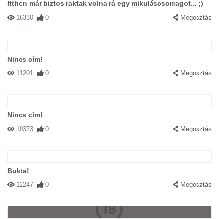
Itthon már biztos raktak volna rá egy mikuláscsomagot... ;)
16330
0
Megosztás
Nincs cím!
11201
0
Megosztás
Nincs cím!
10373
0
Megosztás
Bukta!
12247
0
Megosztás