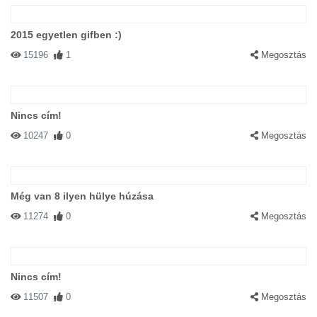
2015 egyetlen gifben :)
15196
1
Megosztás
Nincs cím!
10247
0
Megosztás
Még van 8 ilyen hülye húzása
11274
0
Megosztás
Nincs cím!
11507
0
Megosztás