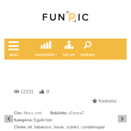
MENÜ
KATEGÓRIÁK
TOP 100
KERESÉS
12131
0
Kedvenc
Cím:
Nincs cím!
Beküldte:
aTomcaT
Kategória:
Egyéb fotó
Címke:
tél
,
babakocsi
,
havas
,
szánkó
,
csináldmagad