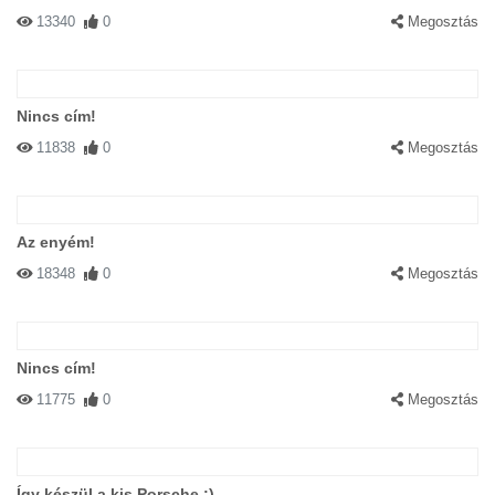
13340
0
Megosztás
Nincs cím!
11838
0
Megosztás
Az enyém!
18348
0
Megosztás
Nincs cím!
11775
0
Megosztás
Így készül a kis Porsche ;)