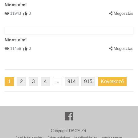
Nincs cím!
11943
0
Megosztás
Nincs cím!
11456
0
Megosztás
1
2
3
4
...
914
915
Következő
Copyright DACE Zrt.