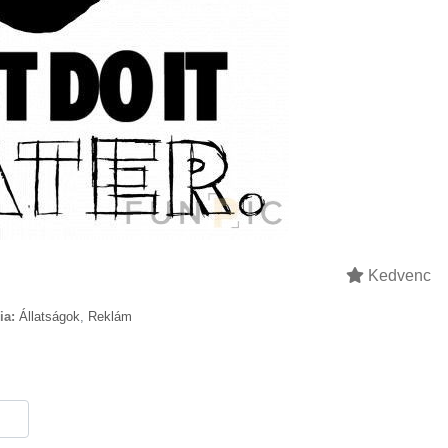
Kedvenc
ia:
Állatságok
,
Reklám