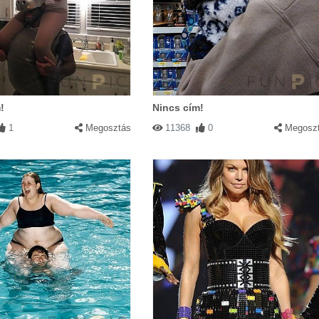
!
Nincs cím!
1
Megosztás
11368
0
Megosz