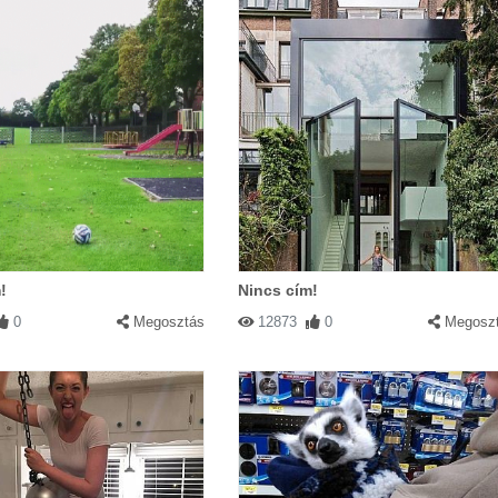
!
Nincs cím!
0
Megosztás
12873
0
Megosz