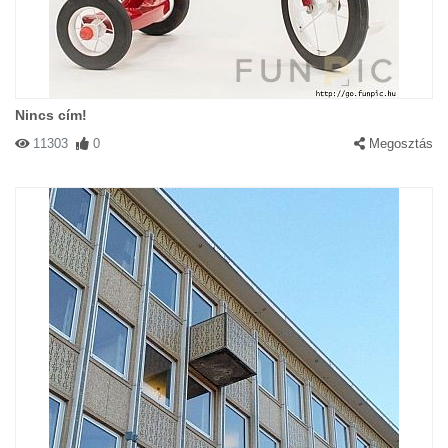
Nincs cím!
11303
0
Megosztás