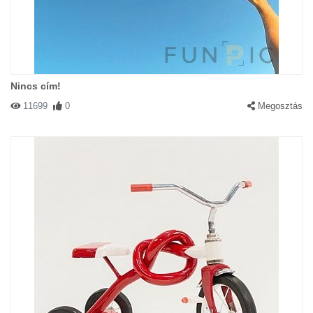
Nincs cím!
11699
0
Megosztás