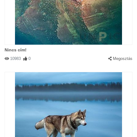
Nincs cím!
10983
0
Megosztás