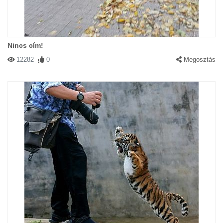
Nincs cím!
12282
0
Megosztás