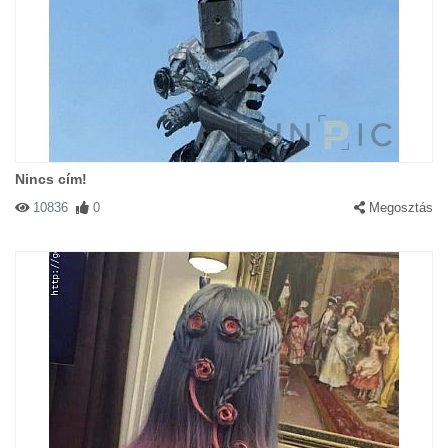
Nincs cím!
10836
0
Megosztás