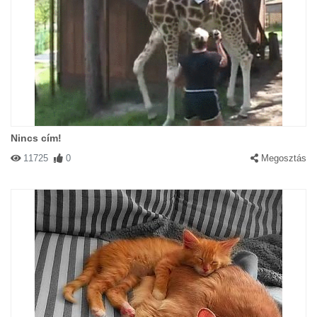
Nincs cím!
11725
0
Megosztás