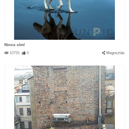
Nincs cím!
10755
0
Megosztás