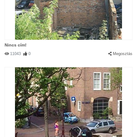
Nincs cím!
11043
0
Megosztás