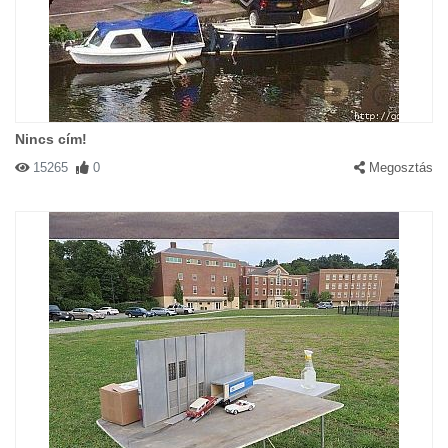
Nincs cím!
15265
0
Megosztás