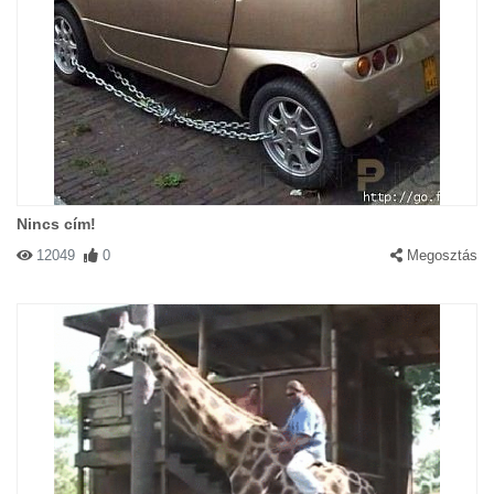
Nincs cím!
12049
0
Megosztás