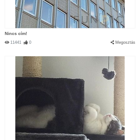
Nincs cím!
11441
0
Megosztás