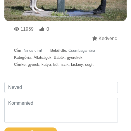
11959
0
Kedvenc
Cím:
Nincs cím!
Beküldte:
Csumbagambra
Kategória:
Állatságok
,
Babák, gyerekek
Címke:
gyerek
,
kutya
,
kút
,
iszik
,
kislány
,
segít