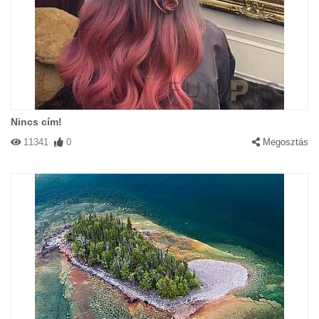
Nincs cím!
11341
0
Megosztás